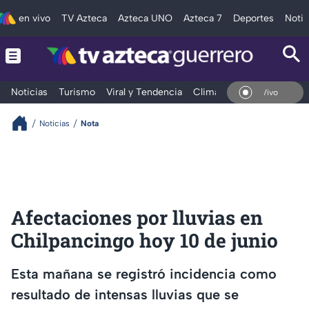
en vivo
TV Azteca
Azteca UNO
Azteca 7
Deportes
Notic
Noticias
Turismo
Viral y Tendencia
Clima
Deportes
Espec
En Vivo
Noticias
Nota
Afectaciones por lluvias en
Chilpancingo hoy 10 de junio
Esta mañana se registró incidencia como
resultado de intensas lluvias que se