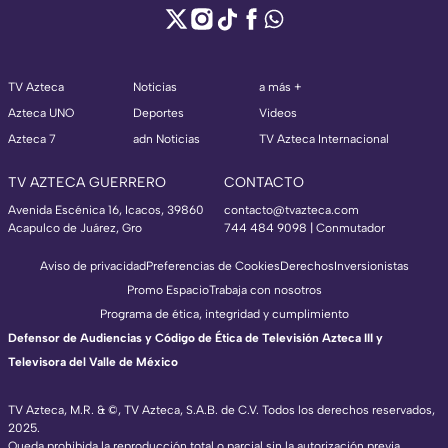
TV Azteca
Noticias
a más +
Azteca UNO
Deportes
Videos
Azteca 7
adn Noticias
TV Azteca Internacional
TV AZTECA GUERRERO
CONTACTO
Avenida Escénica 16, Icacos, 39860
contacto@tvazteca.com
Acapulco de Juárez, Gro
744 484 9098 | Conmutador
Aviso de privacidad
Preferencias de Cookies
Derechos
Inversionistas
Promo Espacio
Trabaja con nosotros
Programa de ética, integridad y cumplimiento
Defensor de Audiencias y Código de Ética de Televisión Azteca III y
Televisora del Valle de México
TV Azteca, M.R. & ©, TV Azteca, S.A.B. de C.V. Todos los derechos reservados,
2025.
Queda prohibida la reproducción total o parcial sin la autorización previa,