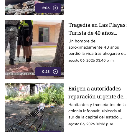
problema social y ambiental en
2:06
el puerto de Acapulco.
Tragedia en Las Playas:
Turista de 40 años
mu3r3 ahogado en la
Un hombre de
aproximadamente 40 años
alberca de un hotel en
perdió la vida tras ahogarse en
Acapulco
la alberca de un hotel del
agosto 06, 2026 03:40 p. m.
fraccionamiento Las Playas, en
0:28
Acapulco, mientras
vacacionaba con su familia.
Exigen a autoridades
reparación urgente de
alcantarilla en la
Habitantes y transeúntes de la
colonia Infonavit, ubicada al
colonia Infonavit de
sur de la capital del estado,
Chilpancingo
denunciaron la falta de
agosto 06, 2026 03:36 p. m.
mantenimiento en la