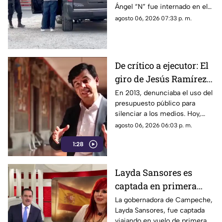
Ángel “N” fue internado en el
Altiplano
penal del Altiplano; esto es lo
agosto 06, 2026 07:33 p. m.
que se sabe.
De crítico a ejecutor: El
giro de Jesús Ramírez
Cuevas sobre la
En 2013, denunciaba el uso del
presupuesto público para
censura y la publicidad
silenciar a los medios. Hoy,
oficial
Jesús Ramírez Cuevas es
agosto 06, 2026 06:03 p. m.
señalado como la pieza central
1:28
de la estrategia de censura del
gobierno. ¿Qué cambió?
Layda Sansores es
captada en primera
clase rumbo a España
La gobernadora de Campeche,
Layda Sansores, fue captada
junto a la directora del
viajando en vuelo de primera