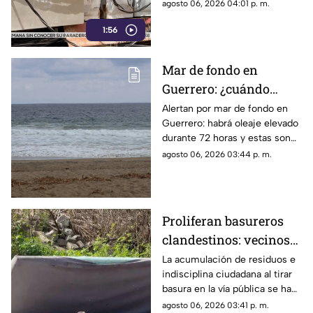
periodo de descanso y
agosto 06, 2026 04:01 p. m.
esparcimiento.
1:56
Mar de fondo en
Guerrero: ¿cuándo
llegará y qué zonas de
Alertan por mar de fondo en
Guerrero: habrá oleaje elevado
Acapulco serán
durante 72 horas y estas son
afectadas?
las zonas de Acapulco con
agosto 06, 2026 03:44 p. m.
mayor riesgo.
Proliferan basureros
clandestinos: vecinos
exigen conciencia y
La acumulación de residuos e
indisciplina ciudadana al tirar
sanciones más
basura en la vía pública se ha
estrictas
consolidado como un grave
agosto 06, 2026 03:41 p. m.