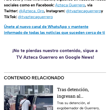
sociales como en Facebook:
Azteca Guerrero
, vía
Twitter:
@Azteca_Gro
, Instagram:
@tvaztecaguerrero
y
TikTok:
@tvaztecaguerrero
Únete al nuevo canal de WhatsApp y mantente
informado de todas las noticias que suceden cerca de ti
¡No te pierdas nuestro contenido, sigue a
TV Azteca Guerrero en Google News!
CONTENIDO RELACIONADO
Tras detención,
ingresan al
exgobernador Ángel
Tras su detención, el
exgobernador de Guerrero,
"N" al penal del