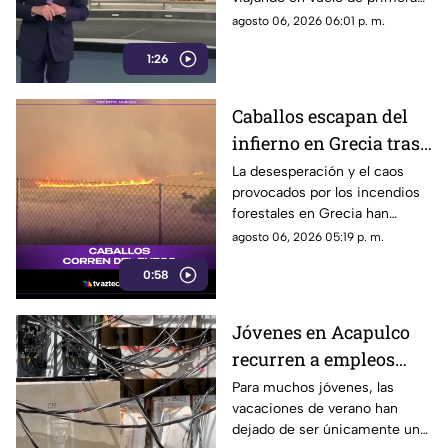
DIF
clase con destino a España en
agosto 06, 2026 06:01 p. m.
compañía de su hermana, la
1:26
actual directora del DIF estatal.
Caballos escapan del
infierno en Grecia tras
cuatro días de
La desesperación y el caos
provocados por los incendios
incendios
forestales en Grecia han
descontrolados
dejado imágenes
agosto 06, 2026 05:19 p. m.
desgarradoras.
0:58
Jóvenes en Acapulco
recurren a empleos
temporales ante el
Para muchos jóvenes, las
vacaciones de verano han
próximo ciclo escolar
dejado de ser únicamente un