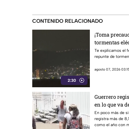
CONTENIDO RELACIONADO
¡Toma precauc
tormentas eléc
en Acapulco
Te explicamos el 
repunte de torment
agosto 07, 2026 03:15
2:30
Guerrero regi
en lo que va d
sismicidad de
En poco más de si
registra más de 8
como el año con m