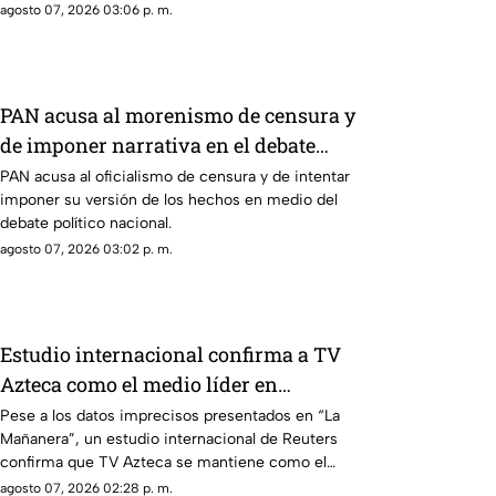
4 de mayo en la colonia Progreso de Acapulco.
agosto 07, 2026 03:06 p. m.
PAN acusa al morenismo de censura y
de imponer narrativa en el debate
público
PAN acusa al oficialismo de censura y de intentar
imponer su versión de los hechos en medio del
debate político nacional.
agosto 07, 2026 03:02 p. m.
Estudio internacional confirma a TV
Azteca como el medio líder en
credibilidad y alcance
Pese a los datos imprecisos presentados en “La
Mañanera”, un estudio internacional de Reuters
confirma que TV Azteca se mantiene como el
medio tradicional con mayor alcance y credibilidad
agosto 07, 2026 02:28 p. m.