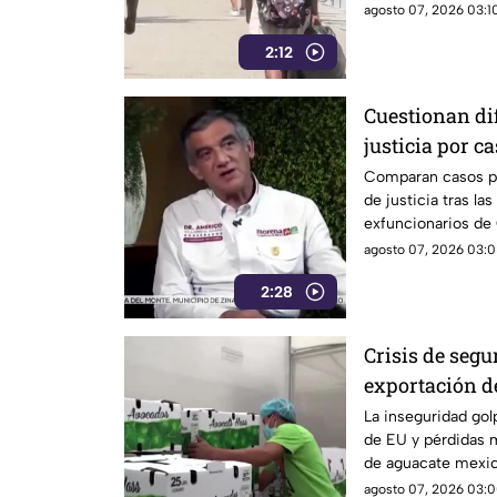
cinco años y encen
agosto 07, 2026 03:10
ciudadanía.
2:12
Cuestionan dif
justicia por c
y Sinaloa
Comparan casos pol
de justicia tras la
exfuncionarios de 
agosto 07, 2026 03:0
2:28
Crisis de seg
exportación d
pérdidas mill
La inseguridad gol
de EU y pérdidas m
de aguacate mexic
agosto 07, 2026 03:0