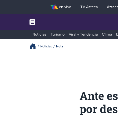
en vivo
TV Azteca
Aztec
Noticias
Turismo
Viral y Tendencia
Clima
D
Noticias
Nota
Ante es
por des