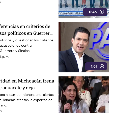
diendo las alertas entre la
 p. m.
0:46
erencias en criterios de
asos políticos en Guerrero
íticos y cuestionan los criterios
s acusaciones contra
Guerrero y Sinaloa.
5 p. m.
1:01
uridad en Michoacán frena
e aguacate y deja
onarias
pea al campo michoacano: alertas
illonarias afectan la exportación
ano.
0 p. m.