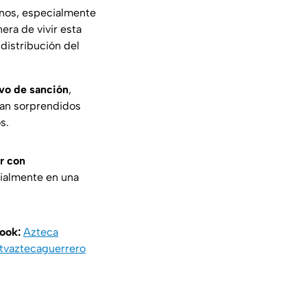
nos, especialmente
era de vivir esta
 distribución del
ivo de sanción
,
ean sorprendidos
s.
r con
cialmente en una
book:
Azteca
vaztecaguerrero