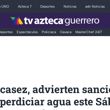
a UNO
Azteca 7
Deportes
Noticias
adn Noticias
eportes
Espectáculos
Policiaca
Oaxaca
MasterChef 24/7
casez, advierten sanc
perdiciar agua este S