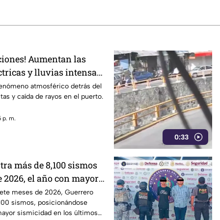
iones! Aumentan las
tricas y lluvias intensas
fenómeno atmosférico detrás del
as y caída de rayos en el puerto.
 p. m.
0:33
stra más de 8,100 sismos
e 2026, el año con mayor
 los últimos cinco años
ete meses de 2026, Guerrero
,100 sismos, posicionándose
ayor sismicidad en los últimos