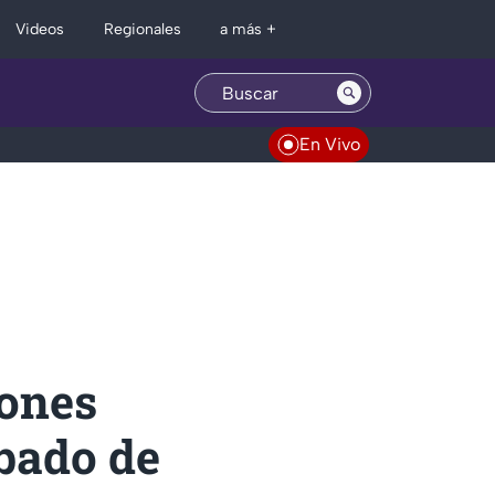
Regionales
Videos
a más +
En Vivo
iones
ábado de