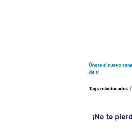
Únete al nuevo can
de ti
Tags relacionados
¡No te pier