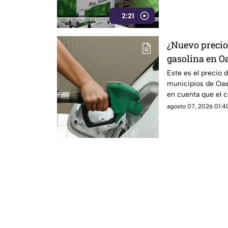
2:21
¿Nuevo precio?
gasolina en Oa
agosto
Este es el precio d
municipios de Oax
en cuenta que el 
diario y varía por e
agosto 07, 2026 01:40