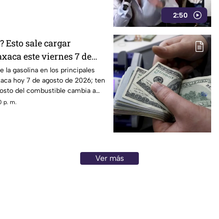
2:50
 Esto sale cargar
xaca este viernes 7 de
e la gasolina en los principales
aca hoy 7 de agosto de 2026; ten
costo del combustible cambia a
stación.
 p. m.
Ver más