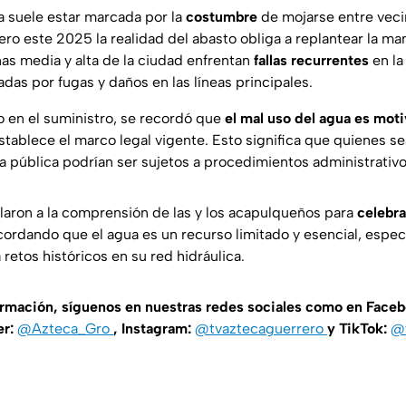
a suele estar marcada por la
costumbre
de mojarse entre veci
ro este 2025 la realidad del abasto obliga a replantear la man
nas media y alta de la ciudad enfrentan
fallas
recurrentes
en la
das por fugas y daños en las líneas principales.
 en el suministro, se recordó que
el mal uso del agua es mot
stablece el marco legal vigente. Esto significa que quienes s
ía pública podrían ser sujetos a procedimientos administrativo
laron a la comprensión de las y los acapulqueños para
celebra
ecordando que el agua es un recurso limitado y esencial, espe
retos históricos en su red hidráulica.
ormación, síguenos en nuestras redes sociales como en Face
er:
@Azteca_Gro
, Instagram:
@tvaztecaguerrero
y TikTok:
@t