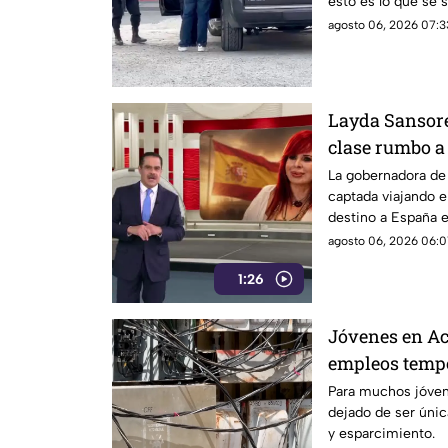
esto es lo que se 
agosto 06, 2026 07:3
Layda Sansore
clase rumbo a
directora del 
La gobernadora de
captada viajando e
destino a España 
actual directora del
agosto 06, 2026 06:01
1:26
Jóvenes en Ac
empleos tempo
ciclo escolar
Para muchos jóven
dejado de ser úni
y esparcimiento.