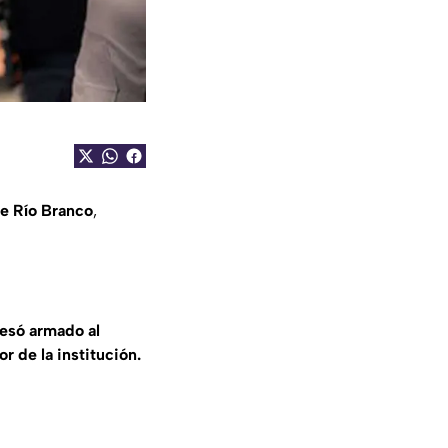
de Río Branco
,
resó armado al
r de la institución.