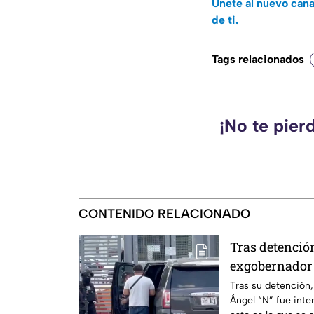
Únete al nuevo can
de ti.
Tags relacionados
¡No te pier
CONTENIDO RELACIONADO
Tras detención
exgobernador 
Altiplano
Tras su detención,
Ángel “N” fue inter