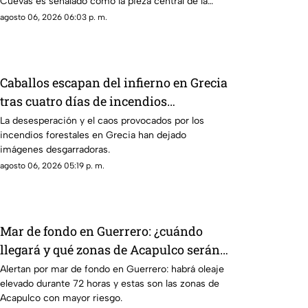
Cuevas es señalado como la pieza central de la
estrategia de censura del gobierno. ¿Qué cambió?
agosto 06, 2026 06:03 p. m.
Caballos escapan del infierno en Grecia
tras cuatro días de incendios
descontrolados
La desesperación y el caos provocados por los
incendios forestales en Grecia han dejado
imágenes desgarradoras.
agosto 06, 2026 05:19 p. m.
Mar de fondo en Guerrero: ¿cuándo
llegará y qué zonas de Acapulco serán
afectadas?
Alertan por mar de fondo en Guerrero: habrá oleaje
elevado durante 72 horas y estas son las zonas de
Acapulco con mayor riesgo.