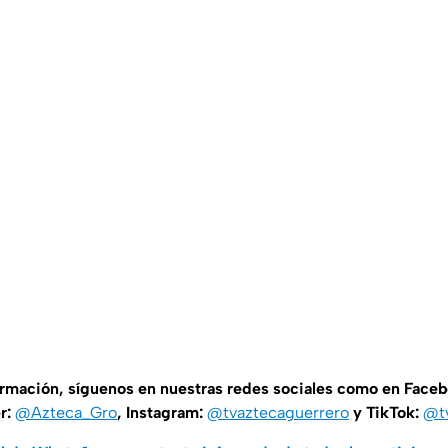
ormación, síguenos en nuestras redes sociales como en Face
er:
@Azteca_Gro
, Instagram:
@tvaztecaguerrero
y TikTok:
@t