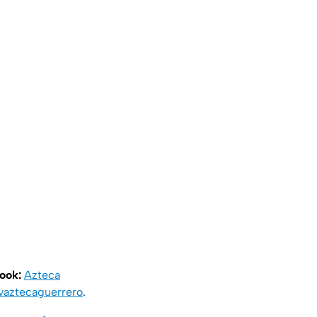
book:
Azteca
vaztecaguerrero
.