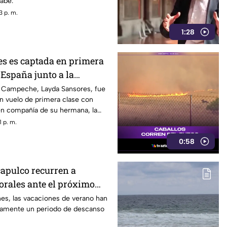
sabe.
3 p. m.
1:28
s es captada en primera
 España junto a la
DIF
 Campeche, Layda Sansores, fue
n vuelo de primera clase con
en compañía de su hermana, la
 DIF estatal.
 p. m.
0:58
apulco recurren a
rales ante el próximo
es, las vacaciones de verano han
camente un periodo de descanso