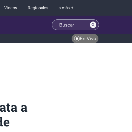
Regionales
Videos
a más +
En Vivo
ata a
de