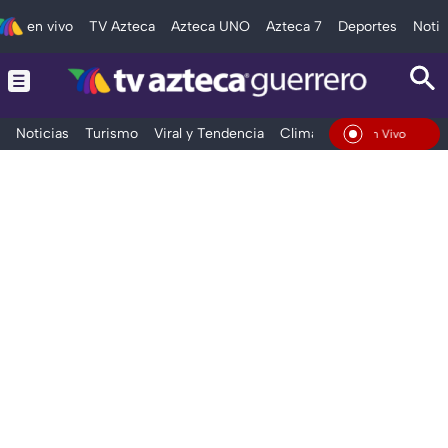
en vivo
TV Azteca
Azteca UNO
Azteca 7
Deportes
Notic
Noticias
Turismo
Viral y Tendencia
Clima
Deportes
Espec
En Vivo