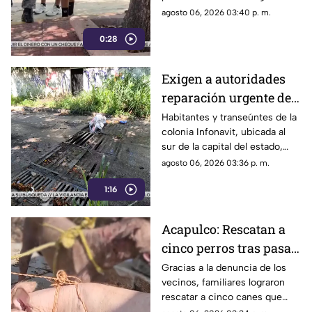
Acapulco
la alberca de un hotel del
agosto 06, 2026 03:40 p. m.
fraccionamiento Las Playas, en
0:28
Acapulco, mientras
vacacionaba con su familia.
Exigen a autoridades
reparación urgente de
alcantarilla en la
Habitantes y transeúntes de la
colonia Infonavit, ubicada al
colonia Infonavit de
sur de la capital del estado,
Chilpancingo
denunciaron la falta de
agosto 06, 2026 03:36 p. m.
mantenimiento en la
1:16
infraestructura del drenaje
pluvial sobre la calle
Circunvalación Poniente,
Acapulco: Rescatan a
señalando que representa un
cinco perros tras pasar
peligro constante ante el inicio
de la temporada de lluvias y el
seis días encerrados
Gracias a la denuncia de los
próximo regreso a clases.
vecinos, familiares lograron
por el fallecimiento de
rescatar a cinco canes que
su dueño
habían quedado atrapados al