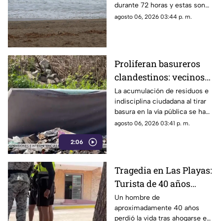
durante 72 horas y estas son
afectadas?
las zonas de Acapulco con
agosto 06, 2026 03:44 p. m.
mayor riesgo.
Proliferan basureros
clandestinos: vecinos
exigen conciencia y
La acumulación de residuos e
indisciplina ciudadana al tirar
sanciones más
basura en la vía pública se ha
estrictas
consolidado como un grave
agosto 06, 2026 03:41 p. m.
problema social y ambiental en
2:06
el puerto de Acapulco.
Tragedia en Las Playas:
Turista de 40 años
mu3r3 ahogado en la
Un hombre de
aproximadamente 40 años
alberca de un hotel en
perdió la vida tras ahogarse en