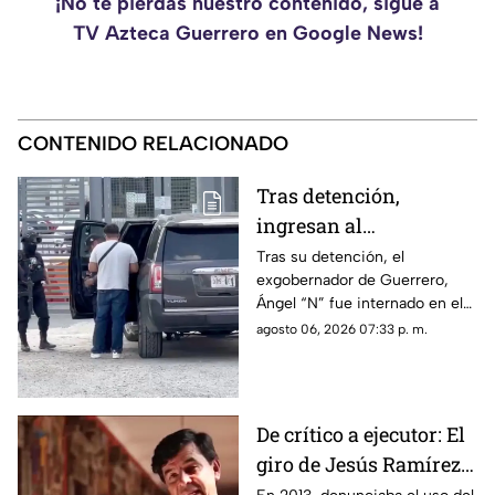
¡No te pierdas nuestro contenido, sigue a
TV Azteca Guerrero en Google News!
CONTENIDO RELACIONADO
Tras detención,
ingresan al
exgobernador Ángel
Tras su detención, el
exgobernador de Guerrero,
"N" al penal del
Ángel “N” fue internado en el
Altiplano
penal del Altiplano; esto es lo
agosto 06, 2026 07:33 p. m.
que se sabe.
De crítico a ejecutor: El
giro de Jesús Ramírez
Cuevas sobre la