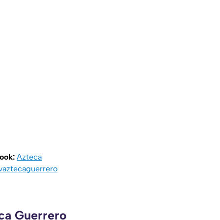
book:
Azteca
vaztecaguerrero
eca Guerrero