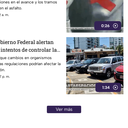
ones en el avance y los tramos
n el asfalto.
 a. m.
0:26
obierno Federal alertan
intentos de controlar la
n que cambios en organismos
 regulaciones podrían afectar la
ón.
7 p. m.
1:34
Ver más