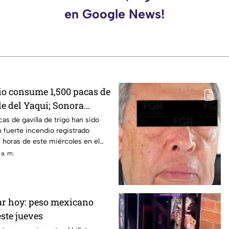
en Google News!
io consume 1,500 pacas de
lle del Yaqui; Sonora
an por sofocarlo
as de gavilla de trigo han sido
 fuerte incendio registrado
 horas de este miércoles en el
 a. m.
lar hoy: peso mexicano
este jueves