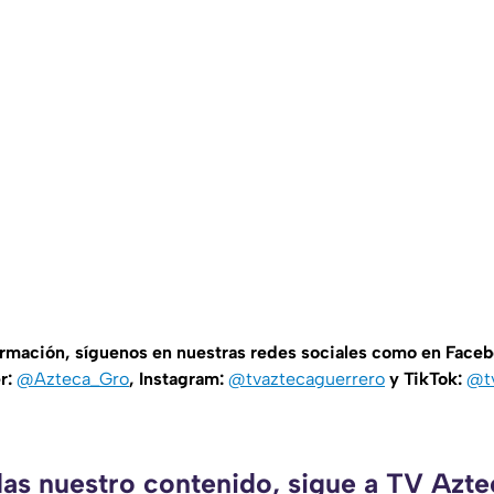
ormación, síguenos en nuestras redes sociales como en Face
er:
@Azteca_Gro
, Instagram:
@tvaztecaguerrero
y TikTok:
@t
das nuestro contenido, sigue a TV Azt