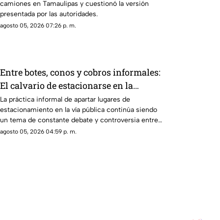
camiones en Tamaulipas y cuestionó la versión
presentada por las autoridades.
agosto 05, 2026 07:26 p. m.
Entre botes, conos y cobros informales:
El calvario de estacionarse en la
Costera de Acapulco
La práctica informal de apartar lugares de
estacionamiento en la vía pública continúa siendo
un tema de constante debate y controversia entre
automovilistas, comerciantes y turistas que
agosto 05, 2026 04:59 p. m.
transitan por la icónica avenida Costera Miguel
Alemán.