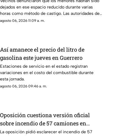
sus rejas
Vecinos denunciaron que los menores habrían sido
dejados en ese espacio reducido durante varias
horas como método de castigo. Las autoridades de
protección infantil ya evalúan la situación.
agosto 06, 2026 11:09 a. m.
Así amanece el precio del litro de
gasolina este jueves en Guerrero
Estaciones de servicio en el estado registran
variaciones en el costo del combustible durante
esta jornada.
agosto 06, 2026 09:46 a. m.
Oposición cuestiona versión oficial
sobre incendio de 57 camiones en
Tamaulipas
La oposición pidió esclarecer el incendio de 57