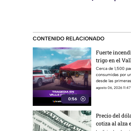
CONTENIDO RELACIONADO
Fuerte incend
trigo en el Va
bomberos luch
Cerca de 1,500 pac
consumidas por un
desde las primeras
Valle del Yaqui.
agosto 06, 2026 11:47
0:56
Precio del dó
cotiza al alza 