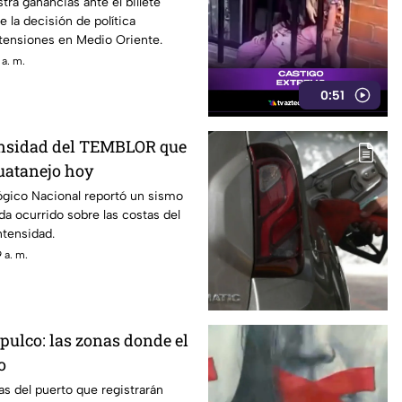
stra ganancias ante el billete
e la decisión de política
 tensiones en Medio Oriente.
 a. m.
0:51
tensidad del TEMBLOR que
uatanejo hoy
ógico Nacional reportó un sismo
a ocurrido sobre las costas del
intensidad.
 a. m.
pulco: las zonas donde el
o
s del puerto que registrarán