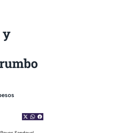
 y
o rumbo
pesos
 Reyes Sandoval