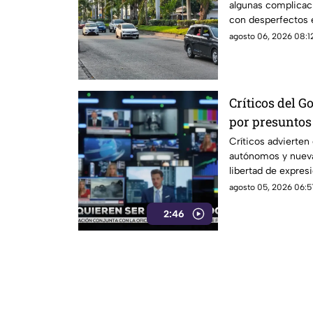
algunas complicaci
con desperfectos e
agosto 06, 2026 08:12
Críticos del G
por presuntos 
información
Críticos advierte
autónomos y nuevas
libertad de expresi
agosto 05, 2026 06:5
2:46