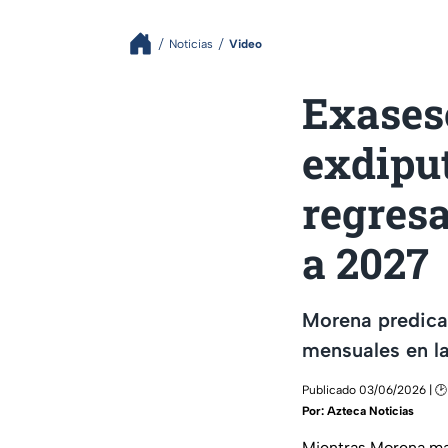
Noticias
Video
Exases
exdipu
regresa
a 2027
Morena predica
mensuales en l
Publicado 03/06/2026 | 🕑
Por:
Azteca Noticias
Mientras Morena man