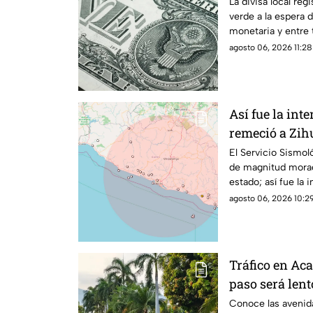
La divisa local regi
verde a la espera d
monetaria y entre
agosto 06, 2026 11:28
Así fue la in
remeció a Zih
El Servicio Sismol
de magnitud morad
estado; así fue la 
agosto 06, 2026 10:29
Tráfico en Aca
paso será lent
Conoce las avenida