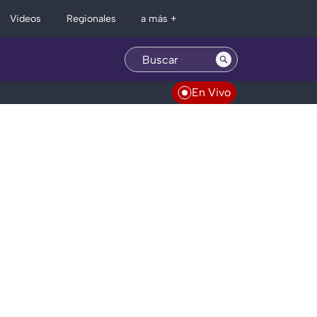
Regionales
Videos
a más +
En Vivo