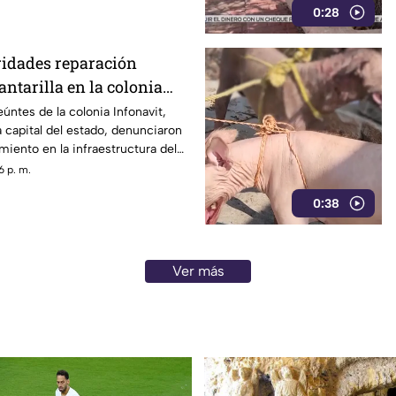
0:28
ridades reparación
antarilla en la colonia
Chilpancingo
úntes de la colonia Infonavit,
a capital del estado, denunciaron
miento en la infraestructura del
re la calle Circunvalación
6 p. m.
o que representa un peligro
0:38
nicio de la temporada de lluvias y
 a clases.
Ver más