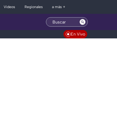
Regionales
Videos
a más +
En Vivo