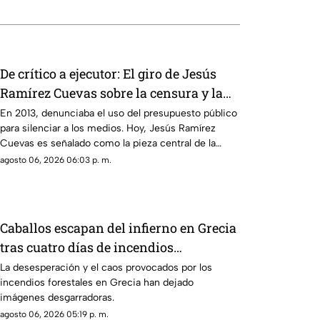
De crítico a ejecutor: El giro de Jesús
Ramírez Cuevas sobre la censura y la
publicidad oficial
En 2013, denunciaba el uso del presupuesto público
para silenciar a los medios. Hoy, Jesús Ramírez
Cuevas es señalado como la pieza central de la
estrategia de censura del gobierno. ¿Qué cambió?
agosto 06, 2026 06:03 p. m.
Caballos escapan del infierno en Grecia
tras cuatro días de incendios
descontrolados
La desesperación y el caos provocados por los
incendios forestales en Grecia han dejado
imágenes desgarradoras.
agosto 06, 2026 05:19 p. m.