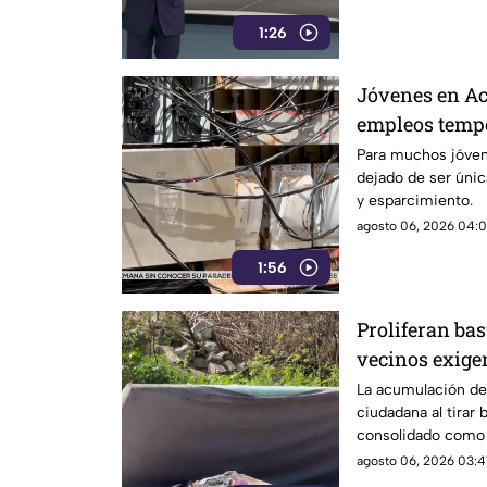
1:26
Jóvenes en Ac
empleos tempo
ciclo escolar
Para muchos jóven
dejado de ser úni
y esparcimiento.
agosto 06, 2026 04:01
1:56
Proliferan bas
vecinos exige
más estrictas
La acumulación de 
ciudadana al tirar 
consolidado como 
ambiental en el pu
agosto 06, 2026 03:41