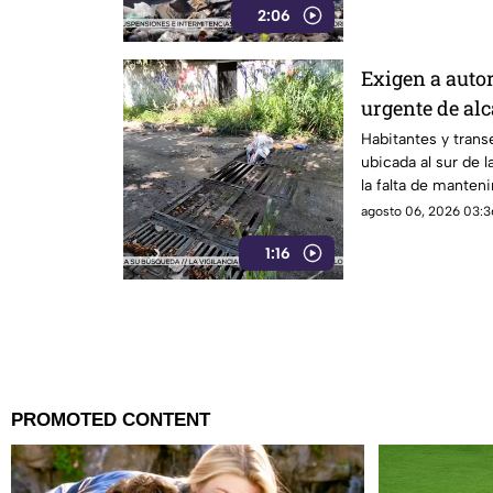
2:06
Exigen a auto
urgente de alc
Infonavit de 
Habitantes y transe
ubicada al sur de l
la falta de manteni
drenaje pluvial sob
agosto 06, 2026 03:3
Poniente, señaland
1:16
constante ante el i
el próximo regreso