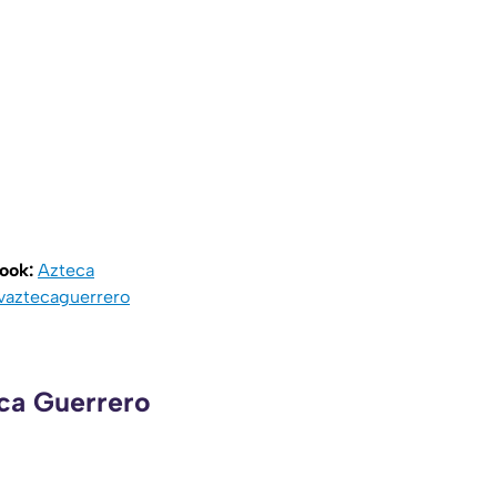
book:
Azteca
vaztecaguerrero
eca Guerrero