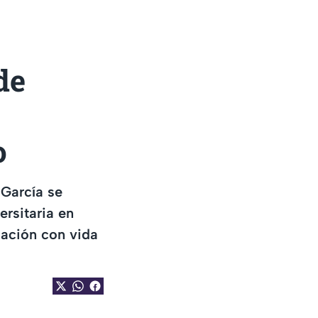
de
o
 García se
rsitaria en
zación con vida