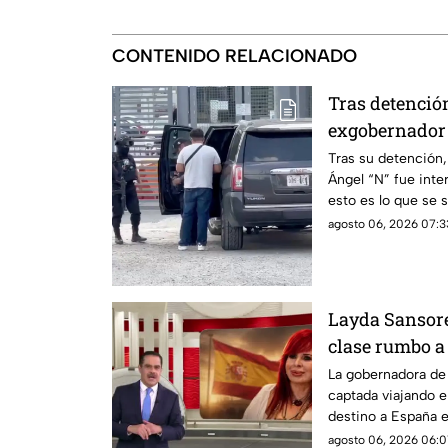
CONTENIDO RELACIONADO
Tras detención
exgobernador 
Altiplano
Tras su detención,
Ángel “N” fue inter
esto es lo que se 
agosto 06, 2026 07:3
Layda Sansore
clase rumbo a
directora del 
La gobernadora de
captada viajando e
destino a España 
actual directora del
agosto 06, 2026 06:01