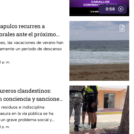
0:58
apulco recurren a
rales ante el próximo
es, las vacaciones de verano han
camente un periodo de descanso
 p. m.
ureros clandestinos:
n conciencia y sanciones
residuos e indisciplina
basura en la vía pública se ha
un grave problema social y
erto de Acapulco.
 p. m.