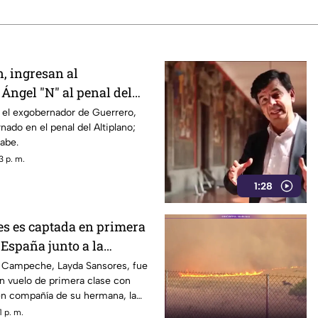
, ingresan al
Ángel "N" al penal del
 el exgobernador de Guerrero,
nado en el penal del Altiplano;
sabe.
3 p. m.
1:28
s es captada en primera
 España junto a la
DIF
 Campeche, Layda Sansores, fue
n vuelo de primera clase con
en compañía de su hermana, la
 DIF estatal.
 p. m.