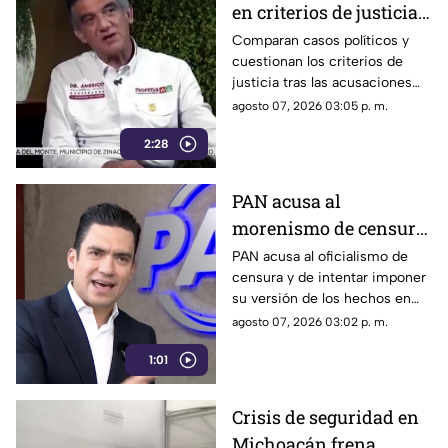
en criterios de justicia
por casos políticos en
Comparan casos políticos y
cuestionan los criterios de
Guerrero y Sinaloa
justicia tras las acusaciones
contra exfuncionarios de
agosto 07, 2026 03:05 p. m.
Guerrero y Sinaloa.
2:28
PAN acusa al
morenismo de censura
y de imponer narrativa
PAN acusa al oficialismo de
censura y de intentar imponer
en el debate público
su versión de los hechos en
medio del debate político
agosto 07, 2026 03:02 p. m.
nacional.
1:01
Crisis de seguridad en
Michoacán frena