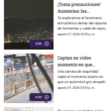
¡Toma precauciones!
Aumentan las
tormentas eléctricas y
Te explicamos el fenómeno
atmosférico detrás del repunte
lluvias intensas en
de tormentas y caída de rayos
Acapulco
en el puerto.
agosto 07, 2026 03:15 p. m.
2:30
Captan en video
momento en que
vehículo embiste a una
Una cámara de seguridad
captó el momento exacto en
familia en
que un automóvil gris atropelló
Chilpancingo
a una familia que caminaba
agosto 07, 2026 03:13 p. m.
cerca del punto Las Pinetas,
0:33
en Chilpancingo.