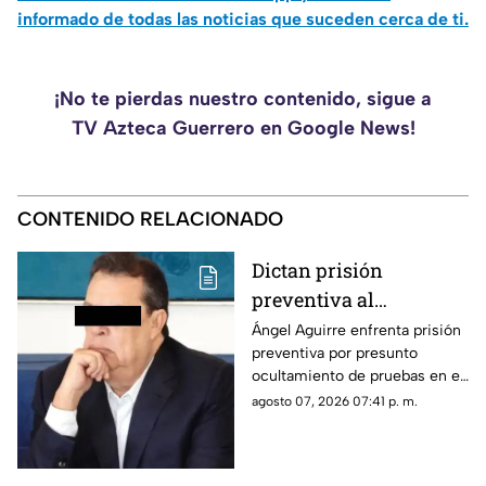
informado de todas las noticias que suceden cerca de ti.
¡No te pierdas nuestro contenido, sigue a
TV Azteca Guerrero en Google News!
CONTENIDO RELACIONADO
Dictan prisión
preventiva al
exgobernador Ángel
Ángel Aguirre enfrenta prisión
preventiva por presunto
Aguirre por presunto
ocultamiento de pruebas en el
ocultamiento de
caso de los 43 normalistas de
agosto 07, 2026 07:41 p. m.
pruebas en el caso
Ayotzinapa 2014
Ayotzinapa