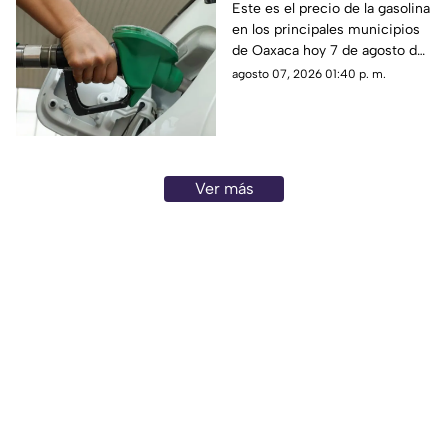
Oaxaca este viernes 7
Este es el precio de la gasolina
en los principales municipios
de agosto
de Oaxaca hoy 7 de agosto de
2026; ten en cuenta que el
agosto 07, 2026 01:40 p. m.
costo del combustible cambia
a diario y varía por estación.
Ver más