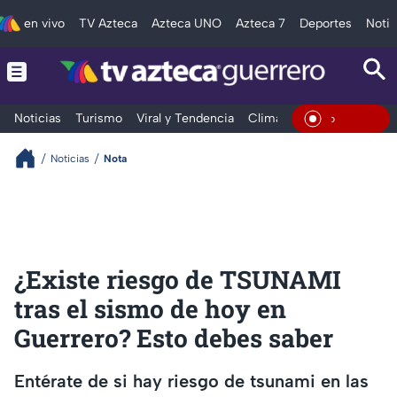
en vivo
TV Azteca
Azteca UNO
Azteca 7
Deportes
Notic
Noticias
Turismo
Viral y Tendencia
Clima
Deportes
Espec
En Vivo
Noticias
Nota
¿Existe riesgo de TSUNAMI
tras el sismo de hoy en
Guerrero? Esto debes saber
Entérate de si hay riesgo de tsunami en las