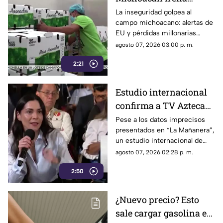
exportación de
La inseguridad golpea al
campo michoacano: alertas de
aguacate y deja
EU y pérdidas millonarias
pérdidas millonarias
afectan la exportación de
agosto 07, 2026 03:00 p. m.
aguacate mexicano.
2:21
Estudio internacional
confirma a TV Azteca
como el medio líder en
Pese a los datos imprecisos
presentados en “La Mañanera”,
credibilidad y alcance
un estudio internacional de
Reuters confirma que TV
agosto 07, 2026 02:28 p. m.
Azteca se mantiene como el
2:50
medio tradicional con mayor
alcance y credibilidad en todo
México.
¿Nuevo precio? Esto
sale cargar gasolina en