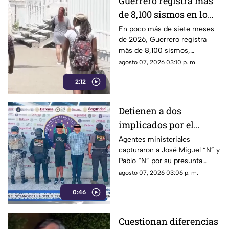
Guerrero registra más
de 8,100 sismos en lo
que va de 2026, el año
En poco más de siete meses
de 2026, Guerrero registra
con mayor sismicidad
más de 8,100 sismos,
de los últimos cinco
posicionándose como el año
agosto 07, 2026 03:10 p. m.
años
con mayor sismicidad en los
2:12
últimos cinco años y
encendiendo las alertas entre
la ciudadanía.
Detienen a dos
implicados por el
homicidio de Violeta en
Agentes ministeriales
capturaron a José Miguel “N” y
su estética en Acapulco
Pablo “N” por su presunta
responsabilidad en el
agosto 07, 2026 03:06 p. m.
homicidio calificado de
0:46
Violeta, ocurrido el pasado 4
de mayo en la colonia
Progreso de Acapulco.
Cuestionan diferencias