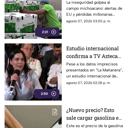
exportación de
La inseguridad golpea al
campo michoacano: alertas de
aguacate y deja
EU y pérdidas millonarias
pérdidas millonarias
afectan la exportación de
agosto 07, 2026 03:00 p. m.
aguacate mexicano.
2:21
Estudio internacional
confirma a TV Azteca
como el medio líder en
Pese a los datos imprecisos
presentados en “La Mañanera”,
credibilidad y alcance
un estudio internacional de
Reuters confirma que TV
agosto 07, 2026 02:28 p. m.
Azteca se mantiene como el
2:50
medio tradicional con mayor
alcance y credibilidad en todo
México.
¿Nuevo precio? Esto
sale cargar gasolina en
Oaxaca este viernes 7
Este es el precio de la gasolina