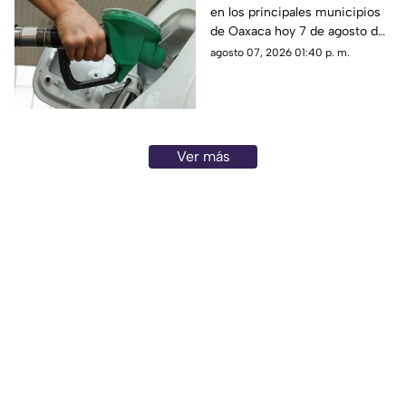
en los principales municipios
de agosto
de Oaxaca hoy 7 de agosto de
2026; ten en cuenta que el
agosto 07, 2026 01:40 p. m.
costo del combustible cambia
a diario y varía por estación.
Ver más