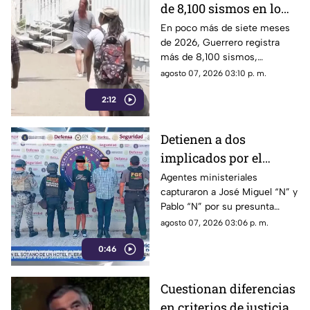
de 8,100 sismos en lo
que va de 2026, el año
En poco más de siete meses
de 2026, Guerrero registra
con mayor sismicidad
más de 8,100 sismos,
de los últimos cinco
posicionándose como el año
agosto 07, 2026 03:10 p. m.
años
con mayor sismicidad en los
2:12
últimos cinco años y
encendiendo las alertas entre
la ciudadanía.
Detienen a dos
implicados por el
homicidio de Violeta en
Agentes ministeriales
capturaron a José Miguel “N” y
su estética en Acapulco
Pablo “N” por su presunta
responsabilidad en el
agosto 07, 2026 03:06 p. m.
homicidio calificado de
0:46
Violeta, ocurrido el pasado 4
de mayo en la colonia
Progreso de Acapulco.
Cuestionan diferencias
en criterios de justicia