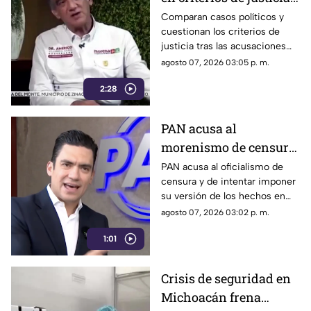
por casos políticos en
Comparan casos políticos y
cuestionan los criterios de
Guerrero y Sinaloa
justicia tras las acusaciones
contra exfuncionarios de
agosto 07, 2026 03:05 p. m.
Guerrero y Sinaloa.
2:28
PAN acusa al
morenismo de censura
y de imponer narrativa
PAN acusa al oficialismo de
censura y de intentar imponer
en el debate público
su versión de los hechos en
medio del debate político
agosto 07, 2026 03:02 p. m.
nacional.
1:01
Crisis de seguridad en
Michoacán frena