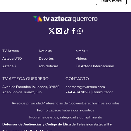
TV Azteca
Noticias
a más +
Azteca UNO
Deportes
Videos
Azteca 7
adn Noticias
TV Azteca Internacional
TV AZTECA GUERRERO
CONTACTO
Avenida Escénica 16, Icacos, 39860
contacto@tvazteca.com
Acapulco de Juárez, Gro
744 484 9098 | Conmutador
Aviso de privacidad
Preferencias de Cookies
Derechos
Inversionistas
Promo Espacio
Trabaja con nosotros
Programa de ética, integridad y cumplimiento
Defensor de Audiencias y Código de Ética de Televisión Azteca III y