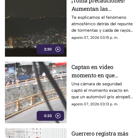
¡Toma precauciones!
Aumentan las
tormentas eléctricas y
Te explicamos el fenómeno
atmosférico detrás del repunte
lluvias intensas en
de tormentas y caída de rayos
Acapulco
en el puerto.
agosto 07, 2026 03:15 p. m.
2:30
Captan en video
momento en que
vehículo embiste a una
Una cámara de seguridad
captó el momento exacto en
familia en
que un automóvil gris atropelló
Chilpancingo
a una familia que caminaba
agosto 07, 2026 03:13 p. m.
cerca del punto Las Pinetas,
0:33
en Chilpancingo.
Guerrero registra más