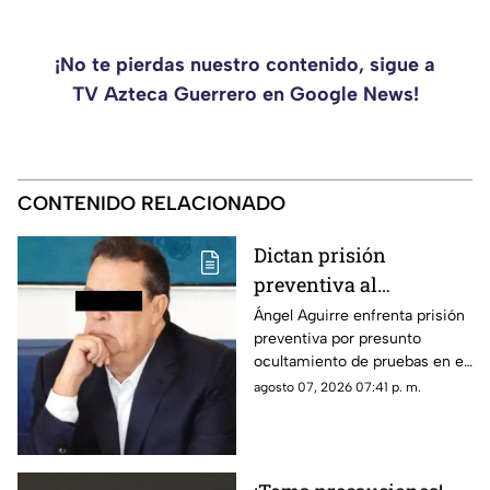
¡No te pierdas nuestro contenido, sigue a
TV Azteca Guerrero en Google News!
CONTENIDO RELACIONADO
Dictan prisión
preventiva al
exgobernador Ángel
Ángel Aguirre enfrenta prisión
preventiva por presunto
Aguirre por presunto
ocultamiento de pruebas en el
ocultamiento de
caso de los 43 normalistas de
agosto 07, 2026 07:41 p. m.
pruebas en el caso
Ayotzinapa 2014
Ayotzinapa