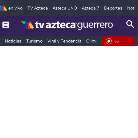
en vivo
TV Azteca
Azteca UNO
Azteca 7
Deportes
Notic
Noticias
Turismo
Viral y Tendencia
Clima
Deportes
Espec
En Vi