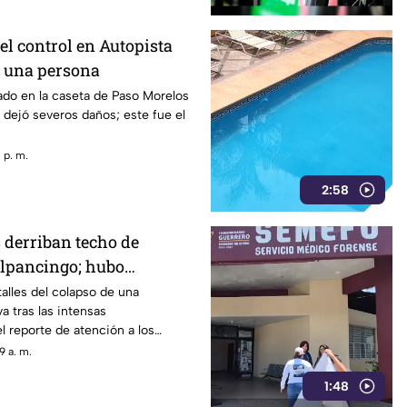
 el control en Autopista
ce una persona
ado en la caseta de Paso Morelos
y dejó severos daños; este fue el
 p. m.
2:58
 derriban techo de
lpancingo; hubo
talles del colapso de una
a tras las intensas
l reporte de atención a los
9 a. m.
1:48