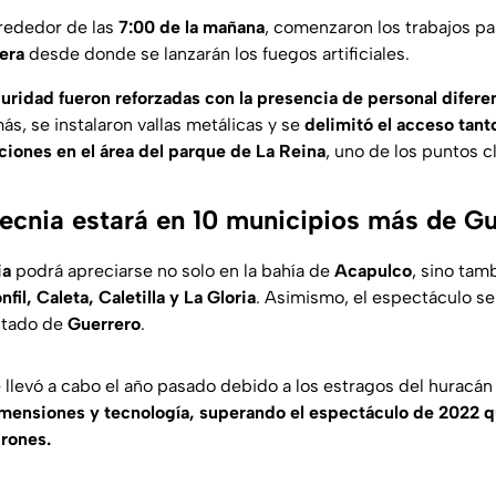
rededor de las
7:00 de la mañana
, comenzaron los trabajos par
era
desde donde se lanzarán los fuegos artificiales.
ridad fueron reforzadas con la presencia de personal difere
s, se instalaron vallas metálicas y se
delimitó el acceso tant
iones en el área del parque de La Reina
, uno de los puntos c
tecnia estará en 10 municipios más de G
ia
podrá apreciarse no solo en la bahía de
Acapulco
, sino tam
fil, Caleta, Caletilla y La Gloria
. Asimismo, el espectáculo se
stado de
Guerrero
.
 llevó a cabo el año pasado debido a los estragos del huracán
mensiones y tecnología, superando el espectáculo de 2022 q
rones.