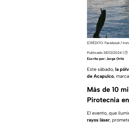
|CRÉDITO: Facebook / Inst
Publicado 28/12/2024 | 🕑 
Escrito por:
Jorge Ortiz
Este sábado,
la pól
de Acapulco
, marca
Más de 10 mi
Pirotecnia e
El evento, que ilum
rayos láser
, promet