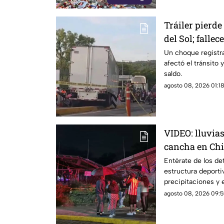
Tráiler pierde
del Sol; falle
Un choque registr
afectó el tránsito 
saldo.
agosto 08, 2026 01:18
VIDEO: lluvias
cancha en Chi
lesionados
Entérate de los de
estructura deportiv
precipitaciones y e
afectados.
agosto 08, 2026 09:5