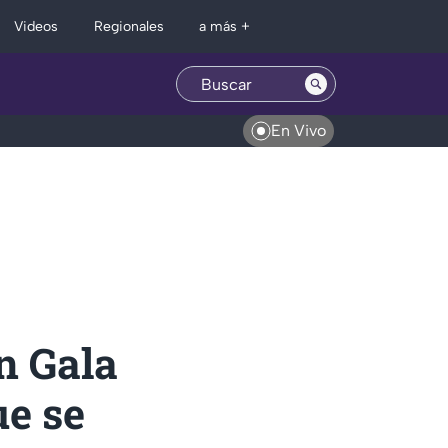
Regionales
Videos
a más +
En Vivo
n Gala
ue se