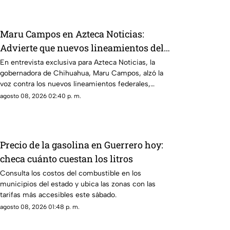
Maru Campos en Azteca Noticias:
Advierte que nuevos lineamientos del
Gobierno Federal amenazan la libertad
En entrevista exclusiva para Azteca Noticias, la
gobernadora de Chihuahua, Maru Campos, alzó la
de expresión y buscan imponer
voz contra los nuevos lineamientos federales,
censura
asegurando que abren la puerta a la censura y
agosto 08, 2026 02:40 p. m.
vulneran la libertad de expresión.
Precio de la gasolina en Guerrero hoy:
checa cuánto cuestan los litros
Consulta los costos del combustible en los
municipios del estado y ubica las zonas con las
tarifas más accesibles este sábado.
agosto 08, 2026 01:48 p. m.