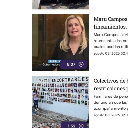
Maru Campos 
lineamientos:
sancionar a me
Maru Campos alert
representan las nue
libertad de ex
cuales podrían util
expresión y el peri
agosto 08, 2026 02:4
5:07
Colectivos de
restricciones 
de Chilpanci
Familiares de per
denuncian que las 
acompañamiento pa
sierra de Chilpanc
agosto 08, 2026 02:3
búsqueda y difusió
1:52