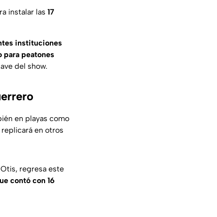
a instalar las
17
ntes instituciones
o para peatones
lave del show.
uerrero
bién en playas como
 replicará en otros
 Otis, regresa este
ue contó con 16