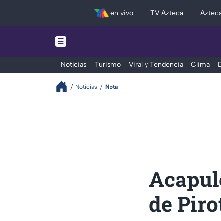
en vivo
TV Azteca
Aztec
Noticias
Turismo
Viral y Tendencia
Clima
D
Noticias
Nota
Acapulc
de Piro