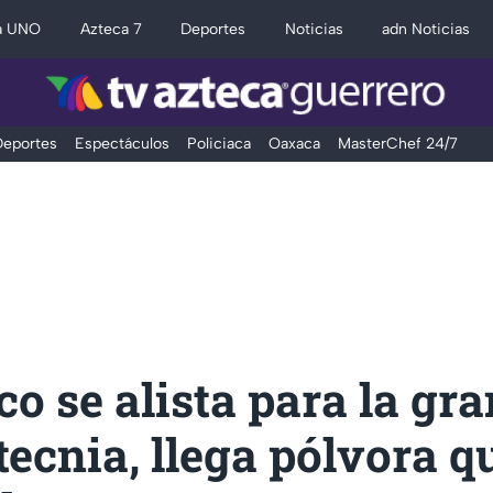
a UNO
Azteca 7
Deportes
Noticias
adn Noticias
eportes
Espectáculos
Policiaca
Oaxaca
MasterChef 24/7
o se alista para la gra
tecnia, llega pólvora q