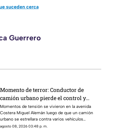
que suceden cerca
eca Guerrero
Momento de terror: Conductor de
camión urbano pierde el control y
choca contra autos en plena Costera
Momentos de tensión se vivieron en la avenida
Costera Miguel Alemán luego de que un camión
Miguel Alemán
urbano se estrellara contra varios vehículos
estacionados cerca del Parque de la Reina.
agosto 08, 2026 03:48 p. m.