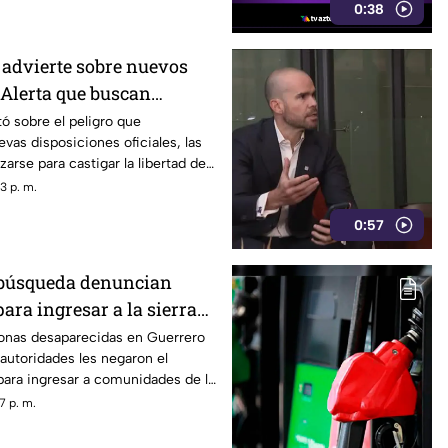
0:38
advierte sobre nuevos
 Alerta que buscan
dios críticos y limitar la
ó sobre el peligro que
vas disposiciones oficiales, las
presión
izarse para castigar la libertad de
odismo crítico en el país.
3 p. m.
0:57
 búsqueda denuncian
para ingresar a la sierra
ngo
sonas desaparecidas en Guerrero
autoridades les negaron el
ra ingresar a comunidades de la
ingo, limitando sus labores de
7 p. m.
n.