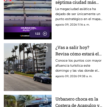
séptima ciudad más
grande de China ahora
La megaciudad asiática ha
dejado de ser únicamente un
domina la
punto estratégico en el mapa
investigación científica
regional para transformarse en
agosto 09, 2026 11:16 a. m.
global
uno de los motores
1:22
intelectuales, científicos y
tecnológicos más potentes e
importantes del planeta.
¿Vas a salir hoy?
Revisa cómo estará el
tránsito en el puerto de
Conoce los puntos con mayor
afluencia turística este
Acapulco
domingo y las vías donde el
mal estado del asfalto frenará
agosto 09, 2026 09:38 a. m.
el paso.
Urbanero choca en la
Costera de Acapulco y