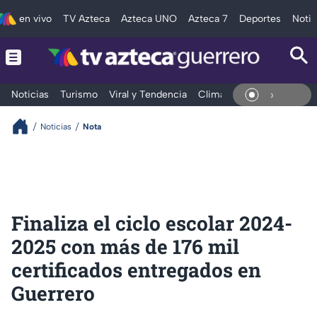
en vivo
TV Azteca
Azteca UNO
Azteca 7
Deportes
Notic
Noticias
Turismo
Viral y Tendencia
Clima
Deportes
Espec
En Viv
Noticias
Nota
Finaliza el ciclo escolar 2024-
2025 con más de 176 mil
certificados entregados en
Guerrero