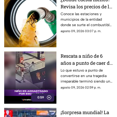
Revisa los precios de la
gasolina en Guerrero
Conoce las estaciones y
municipios de la entidad
donde se surte el combustible
con las tarifas más accesibles
agosto 09, 2026 03:07 p. m.
de la jornada.
Rescata a niño de 6
años a punto de caer de
una escalera eléctrica
Lo que estuvo a punto de
convertirse en una tragedia
irreparable terminó siendo una
impresionante muestra de
agosto 09, 2026 02:59 p. m.
valentía, rapidez y reflejos
0:59
sobrehumanos.
¡Sorpresa mundial! La