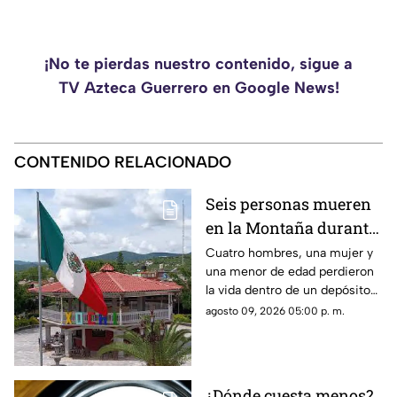
¡No te pierdas nuestro contenido, sigue a
TV Azteca Guerrero en Google News!
CONTENIDO RELACIONADO
Seis personas mueren
en la Montaña durante
la limpieza de una
Cuatro hombres, una mujer y
una menor de edad perdieron
cisterna
la vida dentro de un depósito
de agua en Xochihuehuetlán.
agosto 09, 2026 05:00 p. m.
¿Dónde cuesta menos?