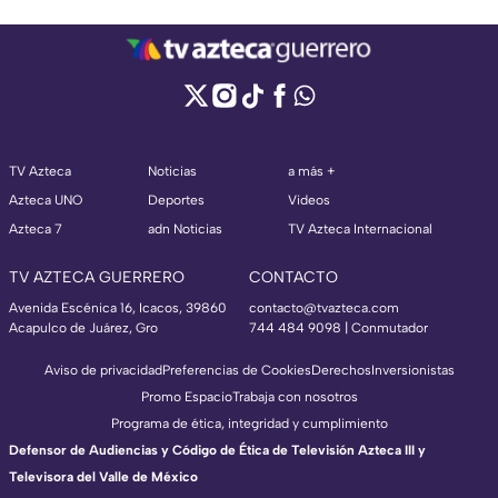
TV Azteca
Noticias
a más +
Azteca UNO
Deportes
Videos
Azteca 7
adn Noticias
TV Azteca Internacional
TV AZTECA GUERRERO
CONTACTO
Avenida Escénica 16, Icacos, 39860
contacto@tvazteca.com
Acapulco de Juárez, Gro
744 484 9098 | Conmutador
Aviso de privacidad
Preferencias de Cookies
Derechos
Inversionistas
Promo Espacio
Trabaja con nosotros
Programa de ética, integridad y cumplimiento
Defensor de Audiencias y Código de Ética de Televisión Azteca III y
Televisora del Valle de México