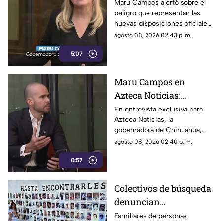
lineamientos: Alerta
Maru Campos alertó sobre el
peligro que representan las
que buscan sancionar a
nuevas disposiciones oficiales,
medios críticos y
las cuales podrían utilizarse
agosto 08, 2026 02:43 p. m.
limitar la libertad de
para castigar la libertad de
expresión
5:07
expresión y el periodismo
crítico en el país.
Maru Campos en
Azteca Noticias:
Advierte que nuevos
En entrevista exclusiva para
Azteca Noticias, la
lineamientos del
gobernadora de Chihuahua,
Gobierno Federal
Maru Campos, alzó la voz
agosto 08, 2026 02:40 p. m.
amenazan la libertad
contra los nuevos lineamientos
de expresión y buscan
0:57
federales, asegurando que
abren la puerta a la censura y
imponer censura
vulneran la libertad de
Colectivos de búsqueda
expresión.
denuncian
restricciones para
Familiares de personas