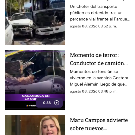
ocasiona severos
Un chofer del transporte
público es detenido tras un
daños
percance vial frente al Parque
de la Reina.
agosto 08, 2026 03:52 p. m.
Momento de terror:
Conductor de camión
urbano pierde el
Momentos de tensión se
vivieron en la avenida Costera
control y choca contra
Miguel Alemán luego de que
autos en plena Costera
un camión urbano se estrellara
agosto 08, 2026 03:48 p. m.
Miguel Alemán
contra varios vehículos
0:38
estacionados cerca del Parque
de la Reina.
Maru Campos advierte
sobre nuevos