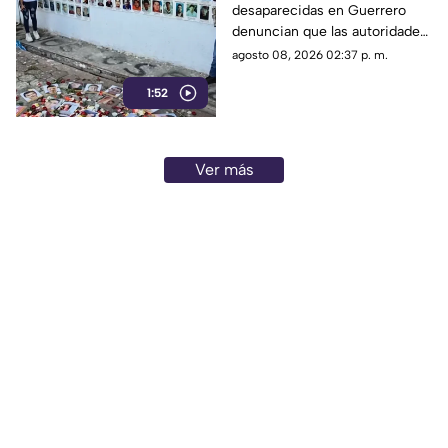
desaparecidas en Guerrero
ingresar a la sierra de
denuncian que las autoridades
Chilpancingo
les negaron el
agosto 08, 2026 02:37 p. m.
acompañamiento para ingresar
1:52
a comunidades de la sierra de
Chilpancingo, limitando sus
labores de búsqueda y
difusión.
Ver más