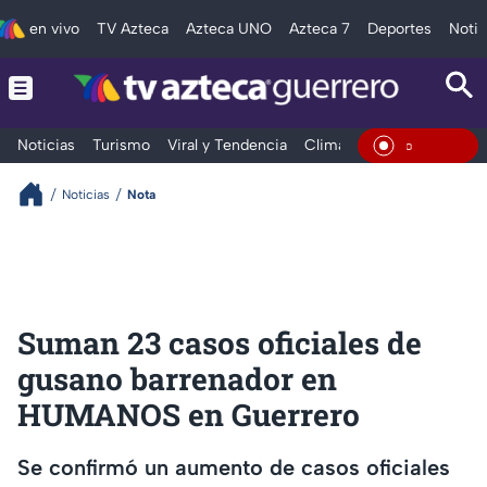
en vivo
TV Azteca
Azteca UNO
Azteca 7
Deportes
Notic
Noticias
Turismo
Viral y Tendencia
Clima
Deportes
Espec
En Vivo
Noticias
Nota
Suman 23 casos oficiales de
gusano barrenador en
HUMANOS en Guerrero
Se confirmó un aumento de casos oficiales