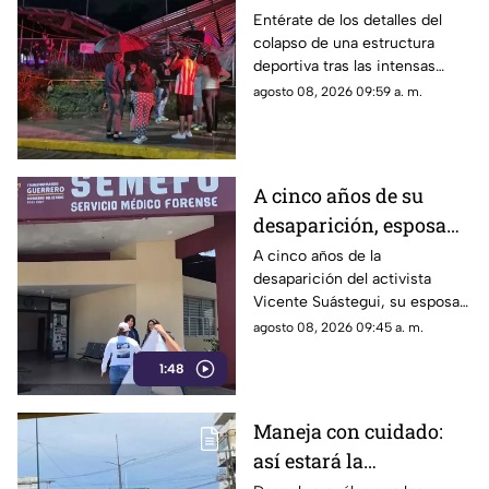
Chilpancingo; hubo
Entérate de los detalles del
colapso de una estructura
lesionados
deportiva tras las intensas
precipitaciones y el reporte de
agosto 08, 2026 09:59 a. m.
atención a los afectados.
A cinco años de su
desaparición, esposa
de Vicente Suástegui
A cinco años de la
desaparición del activista
acude al Semefo en
Vicente Suástegui, su esposa
Chilpancingo
acudió al Semefo de
agosto 08, 2026 09:45 a. m.
Chilpancingo para revisar
1:48
archivos forenses.
Maneja con cuidado:
así estará la