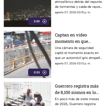
atmosférico detrás del repunte
lluvias intensas en
de tormentas y caída de rayos
Acapulco
en el puerto.
agosto 07, 2026 03:15 p. m.
2:30
Captan en video
momento en que
vehículo embiste a una
Una cámara de seguridad
captó el momento exacto en
familia en
que un automóvil gris atropelló
Chilpancingo
a una familia que caminaba
agosto 07, 2026 03:13 p. m.
cerca del punto Las Pinetas,
0:33
en Chilpancingo.
Guerrero registra más
de 8,100 sismos en lo
que va de 2026, el año
En poco más de siete meses
de 2026, Guerrero registra
con mayor sismicidad