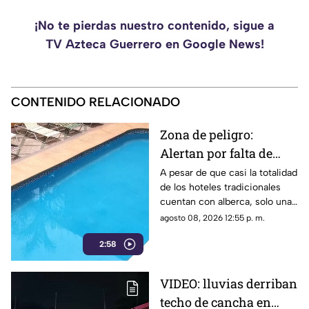
¡No te pierdas nuestro contenido, sigue a
TV Azteca Guerrero en Google News!
CONTENIDO RELACIONADO
Zona de peligro:
Alertan por falta de
medidas de seguridad
A pesar de que casi la totalidad
de los hoteles tradicionales
en albercas de hoteles
cuentan con alberca, solo una
tradicionales
mínima parte dispone de
agosto 08, 2026 12:55 p. m.
salvavidas capacitados.
2:58
VIDEO: lluvias derriban
techo de cancha en