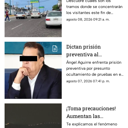
circulación hoy en
Descubre cuáles son los
tramos donde se concentrarán
Acapulco
los visitantes este fin de
semana y las rutas que
agosto 08, 2026 09:21 a. m.
registrarán demoras por
baches.
Dictan prisión
preventiva al
exgobernador Ángel
Ángel Aguirre enfrenta prisión
preventiva por presunto
Aguirre por presunto
ocultamiento de pruebas en el
ocultamiento de
caso de los 43 normalistas de
agosto 07, 2026 07:41 p. m.
pruebas en el caso
Ayotzinapa 2014
Ayotzinapa
¡Toma precauciones!
Aumentan las
tormentas eléctricas y
Te explicamos el fenómeno