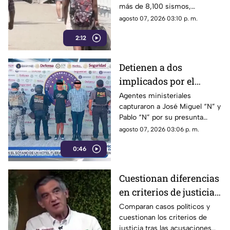
más de 8,100 sismos,
de los últimos cinco
posicionándose como el año
agosto 07, 2026 03:10 p. m.
años
con mayor sismicidad en los
2:12
últimos cinco años y
encendiendo las alertas entre
la ciudadanía.
Detienen a dos
implicados por el
homicidio de Violeta en
Agentes ministeriales
capturaron a José Miguel “N” y
su estética en Acapulco
Pablo “N” por su presunta
responsabilidad en el
agosto 07, 2026 03:06 p. m.
homicidio calificado de
0:46
Violeta, ocurrido el pasado 4
de mayo en la colonia
Progreso de Acapulco.
Cuestionan diferencias
en criterios de justicia
por casos políticos en
Comparan casos políticos y
cuestionan los criterios de
Guerrero y Sinaloa
justicia tras las acusaciones