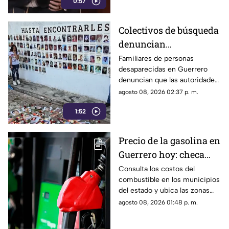
de expresión y buscan
0:57
federales, asegurando que
abren la puerta a la censura y
imponer censura
vulneran la libertad de
Colectivos de búsqueda
expresión.
denuncian
restricciones para
Familiares de personas
desaparecidas en Guerrero
ingresar a la sierra de
denuncian que las autoridades
Chilpancingo
les negaron el
agosto 08, 2026 02:37 p. m.
acompañamiento para ingresar
1:52
a comunidades de la sierra de
Chilpancingo, limitando sus
labores de búsqueda y
Precio de la gasolina en
difusión.
Guerrero hoy: checa
cuánto cuestan los
Consulta los costos del
combustible en los municipios
litros
del estado y ubica las zonas
con las tarifas más accesibles
agosto 08, 2026 01:48 p. m.
este sábado.