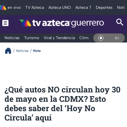
en vivo
TV Azteca
Azteca UNO
Azteca 7
Deportes
Notic
Noticias
Turismo
Viral y Tendencia
Clima
Deportes
Espec
En Vivo
Noticias
Nota
¿Qué autos NO circulan hoy 30
de mayo en la CDMX? Esto
debes saber del ‘Hoy No
Circula’ aquí