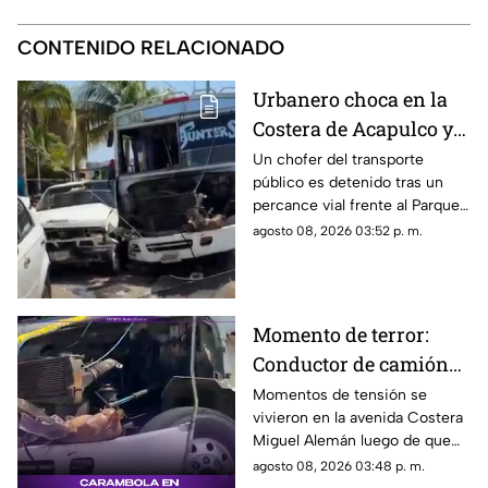
CONTENIDO RELACIONADO
Urbanero choca en la
Costera de Acapulco y
ocasiona severos
Un chofer del transporte
público es detenido tras un
daños
percance vial frente al Parque
de la Reina.
agosto 08, 2026 03:52 p. m.
Momento de terror:
Conductor de camión
urbano pierde el
Momentos de tensión se
vivieron en la avenida Costera
control y choca contra
Miguel Alemán luego de que
autos en plena Costera
un camión urbano se estrellara
agosto 08, 2026 03:48 p. m.
Miguel Alemán
contra varios vehículos