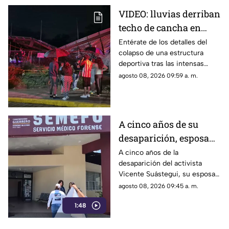
VIDEO: lluvias derriban
techo de cancha en
Chilpancingo; hubo
Entérate de los detalles del
colapso de una estructura
lesionados
deportiva tras las intensas
precipitaciones y el reporte de
agosto 08, 2026 09:59 a. m.
atención a los afectados.
A cinco años de su
desaparición, esposa
de Vicente Suástegui
A cinco años de la
desaparición del activista
acude al Semefo en
Vicente Suástegui, su esposa
Chilpancingo
acudió al Semefo de
agosto 08, 2026 09:45 a. m.
Chilpancingo para revisar
1:48
archivos forenses.