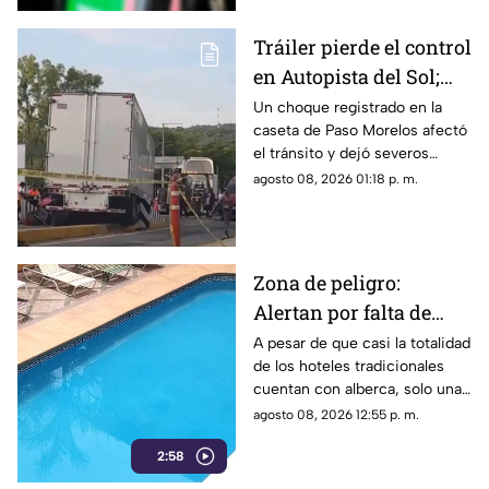
Tráiler pierde el control
en Autopista del Sol;
fallece una persona
Un choque registrado en la
caseta de Paso Morelos afectó
el tránsito y dejó severos
daños; este fue el saldo.
agosto 08, 2026 01:18 p. m.
Zona de peligro:
Alertan por falta de
medidas de seguridad
A pesar de que casi la totalidad
de los hoteles tradicionales
en albercas de hoteles
cuentan con alberca, solo una
tradicionales
mínima parte dispone de
agosto 08, 2026 12:55 p. m.
salvavidas capacitados.
2:58