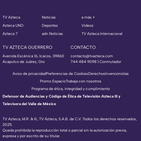
TV Azteca
Noticias
a más +
Azteca UNO
Deportes
Videos
Azteca 7
adn Noticias
TV Azteca Internacional
TV AZTECA GUERRERO
CONTACTO
Avenida Escénica 16, Icacos, 39860
contacto@tvazteca.com
Acapulco de Juárez, Gro
744 484 9098 | Conmutador
Aviso de privacidad
Preferencias de Cookies
Derechos
Inversionistas
Promo Espacio
Trabaja con nosotros
Programa de ética, integridad y cumplimiento
Defensor de Audiencias y Código de Ética de Televisión Azteca III y
Televisora del Valle de México
TV Azteca, M.R. & ©, TV Azteca, S.A.B. de C.V. Todos los derechos reservados,
2025.
Queda prohibida la reproducción total o parcial sin la autorización previa,
expresa y por escrito de su titular.