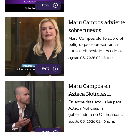
0:38
estacionados cerca del Parque
de la Reina.
Maru Campos advierte
sobre nuevos
lineamientos: Alerta
Maru Campos alertó sobre el
peligro que representan las
que buscan sancionar a
nuevas disposiciones oficiales,
medios críticos y
las cuales podrían utilizarse
agosto 08, 2026 02:43 p. m.
limitar la libertad de
para castigar la libertad de
expresión
5:07
expresión y el periodismo
crítico en el país.
Maru Campos en
Azteca Noticias:
Advierte que nuevos
En entrevista exclusiva para
Azteca Noticias, la
lineamientos del
gobernadora de Chihuahua,
Gobierno Federal
Maru Campos, alzó la voz
agosto 08, 2026 02:40 p. m.
amenazan la libertad
contra los nuevos lineamientos