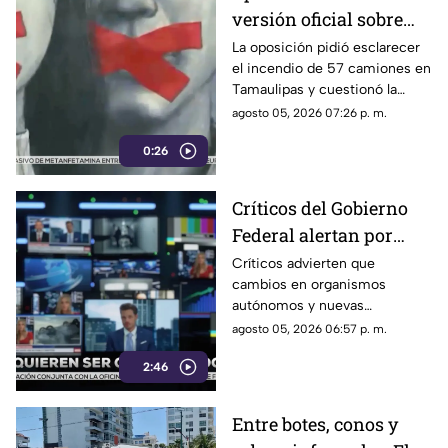
versión oficial sobre
incendio de 57
La oposición pidió esclarecer
el incendio de 57 camiones en
camiones en
Tamaulipas y cuestionó la
Tamaulipas
versión presentada por las
agosto 05, 2026 07:26 p. m.
autoridades.
0:26
Críticos del Gobierno
Federal alertan por
presuntos intentos de
Críticos advierten que
cambios en organismos
controlar la
autónomos y nuevas
información
regulaciones podrían afectar la
agosto 05, 2026 06:57 p. m.
libertad de expresión.
2:46
Entre botes, conos y