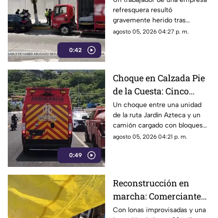
refresquera resultó
Costera Miguel Alemán
gravemente herido tras
resbalar de su camión y ser
agosto 05, 2026 04:27 p. m.
arrollado por un taxi en la
0:42
Costera Miguel Alemán.
Choque en Calzada Pie
de la Cuesta: Cinco
lesionados tras
Un choque entre una unidad
de la ruta Jardín Azteca y un
impacto entre combi y
camión cargado con bloques
camión de carga
de concreto movilizó a los
agosto 05, 2026 04:21 p. m.
cuerpos de emergencia en
0:49
Acapulco.
Reconstrucción en
marcha: Comerciantes
del Mercado Central de
Con lonas improvisadas y una