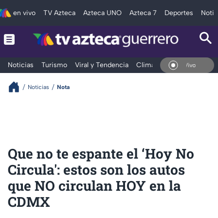
en vivo
TV Azteca
Azteca UNO
Azteca 7
Deportes
Notic
Noticias
Turismo
Viral y Tendencia
Clima
Deportes
Espec
En Vivo
Noticias
Nota
Que no te espante el ‘Hoy No
Circula': estos son los autos
que NO circulan HOY en la
CDMX