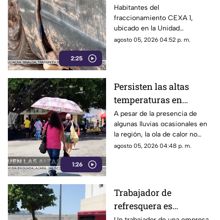
la Unidad Habitacional
Habitantes del
fraccionamiento CEXA 1,
Colosio: Vecinos
ubicado en la Unidad
denuncian foco de
Habitacional Colosio, han
agosto 05, 2026 04:52 p. m.
infección e inseguridad
alzado la voz para denunciar
2:25
una grave problemática que
afecta a su comunidad: la
presencia de decenas de
Persisten las altas
automóviles abandonados en la
temperaturas en
vía pública.
Guerrero por efecto de
A pesar de la presencia de
algunas lluvias ocasionales en
la canícula
la región, la ola de calor no
cede en el estado de Guerrero.
agosto 05, 2026 04:48 p. m.
1:26
Trabajador de
refresquera es
atropellado en la
Un trabajador de una empresa