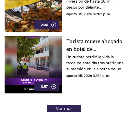
inversión de hasta 30 mil
Acapulco se levantan
pesos por delante,
tras la explosión
comerciantes del Mercado
agosto 05, 2026 03:05 p. m.
Central buscan salir adelante
2:06
tras perder gran parte de sus
negocios. Conoce su historia
de esfuerzo y resiliencia.
Turista muere ahogado
en hotel de
fraccionamiento Las
Un turista perdió la vida la
tarde de este día tras sufrir una
Playas en Acapulco
sumersión en la alberca de un
hospedaje ubicado sobre la
agosto 05, 2026 02:14 p. m.
avenida Gran Vía Tropical, en
0:57
el tradicional fraccionamiento
Las Playas de este puerto.
Ver más