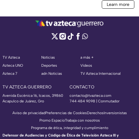
TV Azteca
Noticias
a más +
Azteca UNO
Deportes
Videos
Azteca 7
adn Noticias
TV Azteca Internacional
TV AZTECA GUERRERO
CONTACTO
Avenida Escénica 16, Icacos, 39860
contacto@tvazteca.com
Acapulco de Juárez, Gro
744 484 9098 | Conmutador
Aviso de privacidad
Preferencias de Cookies
Derechos
Inversionistas
Promo Espacio
Trabaja con nosotros
Programa de ética, integridad y cumplimiento
Defensor de Audiencias y Código de Ética de Televisión Azteca III y