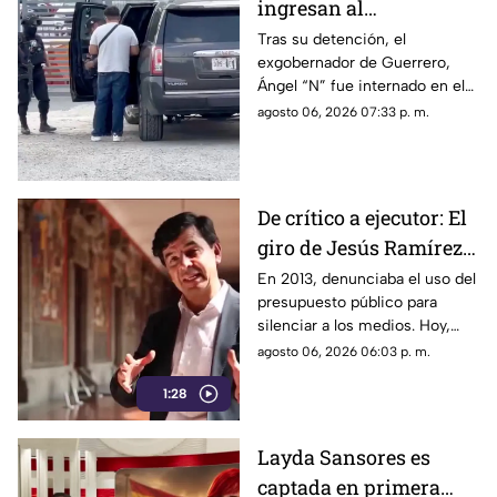
ingresan al
exgobernador Ángel
Tras su detención, el
exgobernador de Guerrero,
"N" al penal del
Ángel “N” fue internado en el
Altiplano
penal del Altiplano; esto es lo
agosto 06, 2026 07:33 p. m.
que se sabe.
De crítico a ejecutor: El
giro de Jesús Ramírez
Cuevas sobre la
En 2013, denunciaba el uso del
presupuesto público para
censura y la publicidad
silenciar a los medios. Hoy,
oficial
Jesús Ramírez Cuevas es
agosto 06, 2026 06:03 p. m.
señalado como la pieza central
1:28
de la estrategia de censura del
gobierno. ¿Qué cambió?
Layda Sansores es
captada en primera