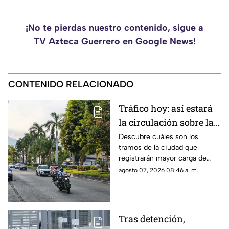
¡No te pierdas nuestro contenido, sigue a
TV Azteca Guerrero en Google News!
CONTENIDO RELACIONADO
Tráfico hoy: así estará
la circulación sobre las
avenidas de Acapulco
Descubre cuáles son los
tramos de la ciudad que
registrarán mayor carga de
vehículos y las zonas donde el
agosto 07, 2026 08:46 a. m.
mal estado del asfalto reducirá
la velocidad.
Tras detención,