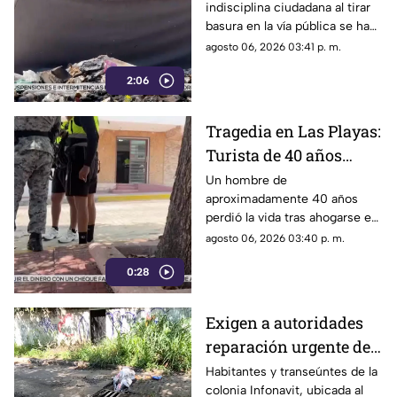
indisciplina ciudadana al tirar
sanciones más
basura en la vía pública se ha
estrictas
consolidado como un grave
agosto 06, 2026 03:41 p. m.
problema social y ambiental en
2:06
el puerto de Acapulco.
Tragedia en Las Playas:
Turista de 40 años
mu3r3 ahogado en la
Un hombre de
aproximadamente 40 años
alberca de un hotel en
perdió la vida tras ahogarse en
Acapulco
la alberca de un hotel del
agosto 06, 2026 03:40 p. m.
fraccionamiento Las Playas, en
0:28
Acapulco, mientras
vacacionaba con su familia.
Exigen a autoridades
reparación urgente de
alcantarilla en la
Habitantes y transeúntes de la
colonia Infonavit, ubicada al
colonia Infonavit de