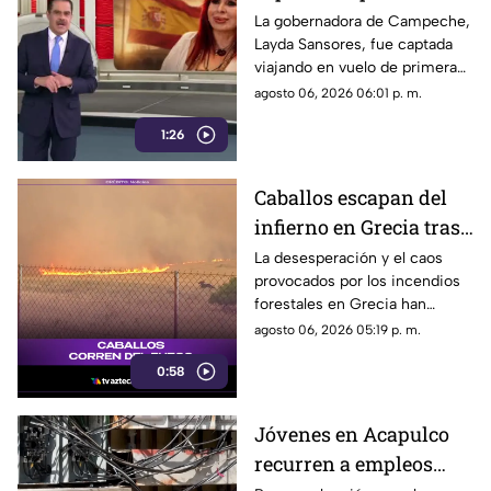
clase rumbo a España
La gobernadora de Campeche,
Layda Sansores, fue captada
junto a la directora del
viajando en vuelo de primera
DIF
clase con destino a España en
agosto 06, 2026 06:01 p. m.
compañía de su hermana, la
1:26
actual directora del DIF estatal.
Caballos escapan del
infierno en Grecia tras
cuatro días de
La desesperación y el caos
provocados por los incendios
incendios
forestales en Grecia han
descontrolados
dejado imágenes
agosto 06, 2026 05:19 p. m.
desgarradoras.
0:58
Jóvenes en Acapulco
recurren a empleos