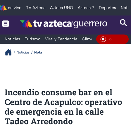
en vivo
TV Azteca
Azteca UNO
Azteca 7
Deportes
Notic
Noticias
Turismo
Viral y Tendencia
Clima
Deportes
Espec
En Viv
Noticias
Nota
Incendio consume bar en el
Centro de Acapulco: operativo
de emergencia en la calle
Tadeo Arredondo