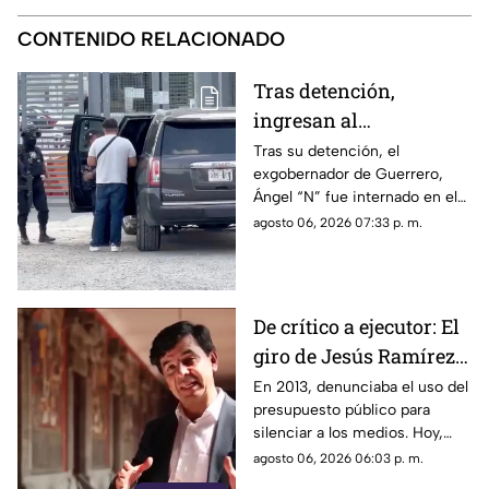
CONTENIDO RELACIONADO
Tras detención,
ingresan al
exgobernador Ángel
Tras su detención, el
exgobernador de Guerrero,
"N" al penal del
Ángel “N” fue internado en el
Altiplano
penal del Altiplano; esto es lo
agosto 06, 2026 07:33 p. m.
que se sabe.
De crítico a ejecutor: El
giro de Jesús Ramírez
Cuevas sobre la
En 2013, denunciaba el uso del
presupuesto público para
censura y la publicidad
silenciar a los medios. Hoy,
oficial
Jesús Ramírez Cuevas es
agosto 06, 2026 06:03 p. m.
señalado como la pieza central