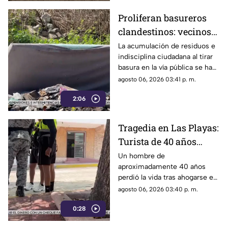
Proliferan basureros
clandestinos: vecinos
exigen conciencia y
La acumulación de residuos e
indisciplina ciudadana al tirar
sanciones más
basura en la vía pública se ha
estrictas
consolidado como un grave
agosto 06, 2026 03:41 p. m.
problema social y ambiental en
2:06
el puerto de Acapulco.
Tragedia en Las Playas:
Turista de 40 años
mu3r3 ahogado en la
Un hombre de
aproximadamente 40 años
alberca de un hotel en
perdió la vida tras ahogarse en
Acapulco
la alberca de un hotel del
agosto 06, 2026 03:40 p. m.
fraccionamiento Las Playas, en
0:28
Acapulco, mientras
vacacionaba con su familia.