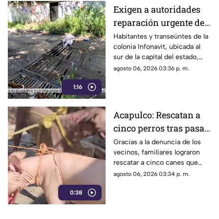
Exigen a autoridades
reparación urgente de
alcantarilla en la
Habitantes y transeúntes de la
colonia Infonavit, ubicada al
colonia Infonavit de
sur de la capital del estado,
Chilpancingo
denunciaron la falta de
agosto 06, 2026 03:36 p. m.
mantenimiento en la
1:16
infraestructura del drenaje
pluvial sobre la calle
Circunvalación Poniente,
Acapulco: Rescatan a
señalando que representa un
cinco perros tras pasar
peligro constante ante el inicio
de la temporada de lluvias y el
seis días encerrados
Gracias a la denuncia de los
próximo regreso a clases.
vecinos, familiares lograron
por el fallecimiento de
rescatar a cinco canes que
su dueño
habían quedado atrapados al
agosto 06, 2026 03:34 p. m.
interior de una vivienda; los
0:38
animales serán trasladados a la
Ciudad de México para recibir
atención médica.