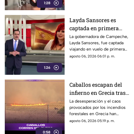
1:28
de la estrategia de censura del
gobierno. ¿Qué cambió?
Layda Sansores es
captada en primera
clase rumbo a España
La gobernadora de Campeche,
Layda Sansores, fue captada
junto a la directora del
viajando en vuelo de primera
DIF
clase con destino a España en
agosto 06, 2026 06:01 p. m.
compañía de su hermana, la
1:26
actual directora del DIF estatal.
Caballos escapan del
infierno en Grecia tras
cuatro días de
La desesperación y el caos
provocados por los incendios
incendios
forestales en Grecia han
descontrolados
dejado imágenes
agosto 06, 2026 05:19 p. m.
desgarradoras.
0:58