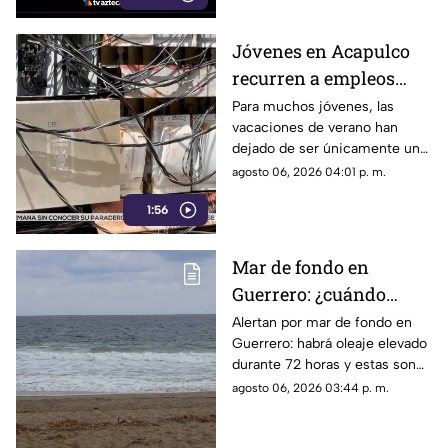
Jóvenes en Acapulco
recurren a empleos
temporales ante el
Para muchos jóvenes, las
vacaciones de verano han
próximo ciclo escolar
dejado de ser únicamente un
periodo de descanso y
agosto 06, 2026 04:01 p. m.
esparcimiento.
1:56
Mar de fondo en
Guerrero: ¿cuándo
llegará y qué zonas de
Alertan por mar de fondo en
Guerrero: habrá oleaje elevado
Acapulco serán
durante 72 horas y estas son
afectadas?
las zonas de Acapulco con
agosto 06, 2026 03:44 p. m.
mayor riesgo.