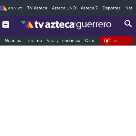
en vivo
TV Azteca
Azteca UNO
Azteca 7
Deportes
Notic
Noticias
Turismo
Viral y Tendencia
Clima
Deportes
Espec
En Viv