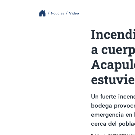
Noticias
Video
Incendi
a cuer
Acapulc
estuvie
Un fuerte incen
bodega provocó
emergencia en 
cerca del pobla