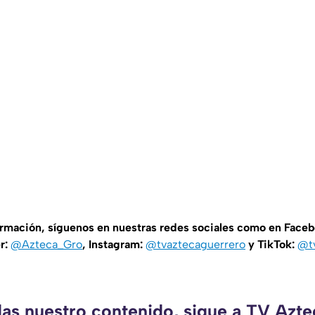
ormación, síguenos en nuestras redes sociales como en Face
er:
@Azteca_Gro
, Instagram:
@tvaztecaguerrero
y TikTok:
@t
das nuestro contenido, sigue a TV Azt