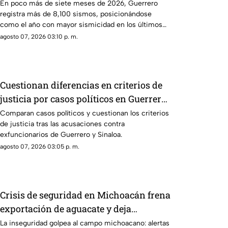
sismicidad de los últimos cinco años
En poco más de siete meses de 2026, Guerrero
registra más de 8,100 sismos, posicionándose
como el año con mayor sismicidad en los últimos
cinco años y encendiendo las alertas entre la
agosto 07, 2026 03:10 p. m.
ciudadanía.
Cuestionan diferencias en criterios de
justicia por casos políticos en Guerrero
y Sinaloa
Comparan casos políticos y cuestionan los criterios
de justicia tras las acusaciones contra
exfuncionarios de Guerrero y Sinaloa.
agosto 07, 2026 03:05 p. m.
Crisis de seguridad en Michoacán frena
exportación de aguacate y deja
pérdidas millonarias
La inseguridad golpea al campo michoacano: alertas