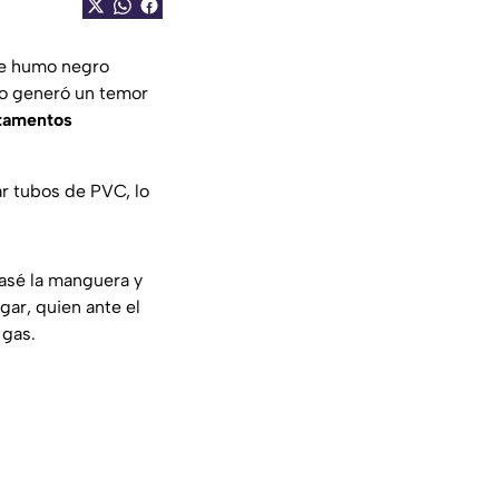
de humo negro
ego generó un temor
tamentos
ar tubos de PVC, lo
pasé la manguera y
gar, quien ante el
 gas.