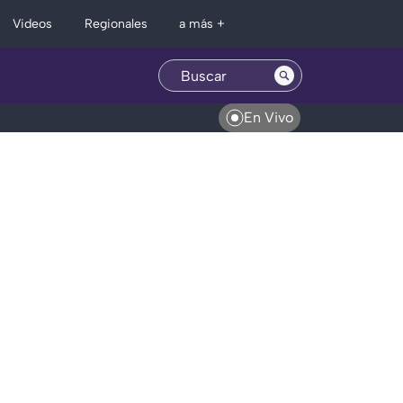
Regionales
Videos
a más +
En Vivo