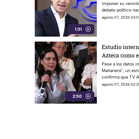
imponer su versió
debate político nac
agosto 07, 2026 03:0
1:01
Estudio inter
Azteca como e
credibilidad y
Pese a los datos 
Mañanera”, un estu
confirma que TV A
medio tradicional 
agosto 07, 2026 02:2
en todo México.
2:50