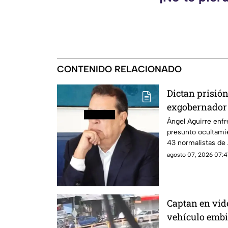
CONTENIDO RELACIONADO
Dictan prisión
exgobernador 
presunto ocul
Ángel Aguirre enfr
presunto ocultamie
caso Ayotzina
43 normalistas de
agosto 07, 2026 07:41
Captan en vi
vehículo embi