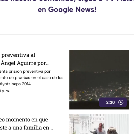
en Google News!
 preventiva al
Ángel Aguirre por
tamiento de pruebas en el
enta prisión preventiva por
nto de pruebas en el caso de los
pa
 Ayotzinapa 2014
 p. m.
2:30
deo momento en que
ste a una familia en