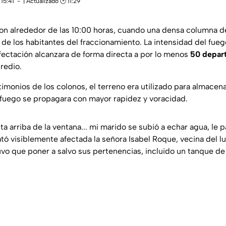
15:41
| Actualizado 🕑 11:29
ron alrededor de las 10:00 horas, cuando una densa columna 
s de los habitantes del fraccionamiento. La intensidad del fu
fectación alcanzara de forma directa a por lo menos
50 depar
redio.
imonios de los colonos, el terreno era utilizado para almacen
fuego se propagara con mayor rapidez y voracidad.
ta arriba de la ventana... mi marido se subió a echar agua, le 
lató visiblemente afectada la señora Isabel Roque, vecina del lu
uvo que poner a salvo sus pertenencias, incluido un tanque de