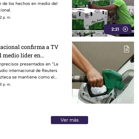
n de los hechos en medio del
ional.
2 p. m.
2:21
nacional confirma a TV
l medio líder en
 alcance
imprecisos presentados en “La
dio internacional de Reuters
zteca se mantiene como el
con mayor alcance y credibilidad
8 p. m.
Ver más