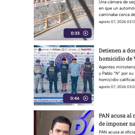
Chilpancingo
Una cámara de se
en que un automóvi
caminaba cerca de
Chilpancingo.
agosto 07, 2026 03:13
0:33
Detienen a dos
homicidio de V
Acapulco
Agentes ministeria
y Pablo “N” por su
homicidio califica
4 de mayo en la co
agosto 07, 2026 03:0
0:46
PAN acusa al 
de imponer na
público
PAN acusa al ofici