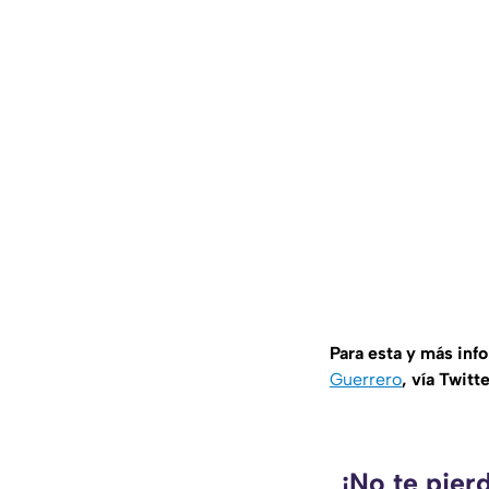
Para esta y más inf
Guerrero
, vía Twitt
¡No te pier