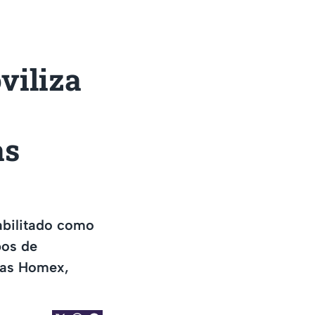
viliza
as
abilitado como
pos de
sas Homex,