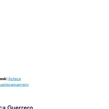
book:
Azteca
vaztecaguerrero
eca Guerrero