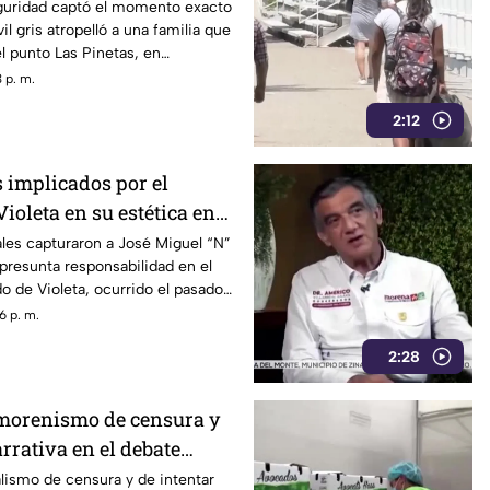
guridad captó el momento exacto
l gris atropelló a una familia que
l punto Las Pinetas, en
 p. m.
2:12
 implicados por el
ioleta en su estética en
les capturaron a José Miguel “N”
 presunta responsabilidad en el
do de Violeta, ocurrido el pasado
lonia Progreso de Acapulco.
6 p. m.
2:28
morenismo de censura y
rrativa en el debate
alismo de censura y de intentar