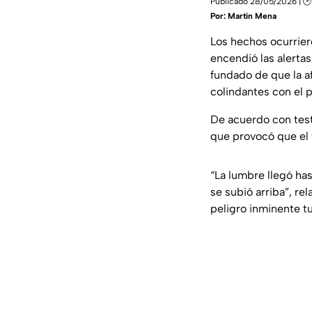
Publicado 28/05/2026 | 🕑 
Por:
Martín Mena
Los hechos ocurrie
encendió las alerta
fundado de que la a
colindantes con el p
De acuerdo con test
que provocó que el 
“La lumbre llegó has
se subió arriba”, re
peligro inminente t