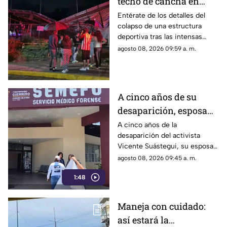
techo de cancha en
Chilpancingo; hubo
Entérate de los detalles del
colapso de una estructura
lesionados
deportiva tras las intensas
precipitaciones y el reporte de
agosto 08, 2026 09:59 a. m.
atención a los afectados.
A cinco años de su
desaparición, esposa
de Vicente Suástegui
A cinco años de la
desaparición del activista
acude al Semefo en
Vicente Suástegui, su esposa
Chilpancingo
acudió al Semefo de
agosto 08, 2026 09:45 a. m.
Chilpancingo para revisar
1:48
archivos forenses.
Maneja con cuidado:
así estará la