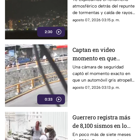
atmosférico detrás del repunte
lluvias intensas en
de tormentas y caída de rayos
Acapulco
en el puerto.
agosto 07, 2026 03:15 p. m.
2:30
Captan en video
momento en que
vehículo embiste a una
Una cámara de seguridad
captó el momento exacto en
familia en
que un automóvil gris atropelló
Chilpancingo
a una familia que caminaba
agosto 07, 2026 03:13 p. m.
cerca del punto Las Pinetas,
0:33
en Chilpancingo.
Guerrero registra más
de 8,100 sismos en lo
que va de 2026, el año
En poco más de siete meses