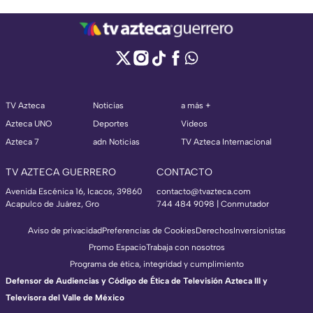
TV Azteca
Noticias
a más +
Azteca UNO
Deportes
Videos
Azteca 7
adn Noticias
TV Azteca Internacional
TV AZTECA GUERRERO
CONTACTO
Avenida Escénica 16, Icacos, 39860
contacto@tvazteca.com
Acapulco de Juárez, Gro
744 484 9098 | Conmutador
Aviso de privacidad
Preferencias de Cookies
Derechos
Inversionistas
Promo Espacio
Trabaja con nosotros
Programa de ética, integridad y cumplimiento
Defensor de Audiencias y Código de Ética de Televisión Azteca III y
Televisora del Valle de México