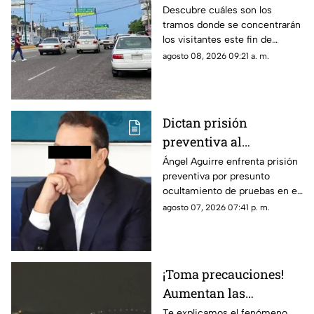
circulación hoy en
Descubre cuáles son los
tramos donde se concentrarán
Acapulco
los visitantes este fin de
semana y las rutas que
agosto 08, 2026 09:21 a. m.
registrarán demoras por
baches.
Dictan prisión
preventiva al
exgobernador Ángel
Ángel Aguirre enfrenta prisión
preventiva por presunto
Aguirre por presunto
ocultamiento de pruebas en el
ocultamiento de
caso de los 43 normalistas de
agosto 07, 2026 07:41 p. m.
pruebas en el caso
Ayotzinapa 2014
Ayotzinapa
¡Toma precauciones!
Aumentan las
tormentas eléctricas y
Te explicamos el fenómeno