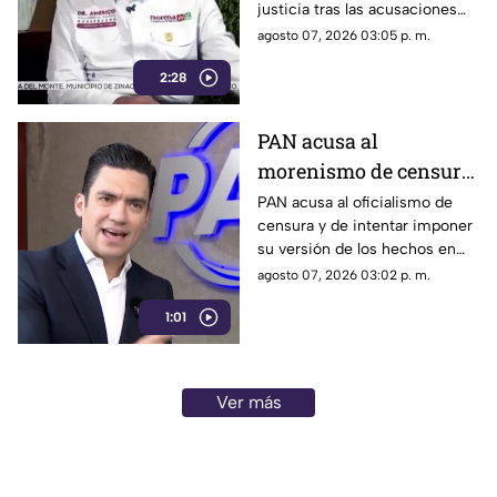
justicia tras las acusaciones
contra exfuncionarios de
agosto 07, 2026 03:05 p. m.
Guerrero y Sinaloa.
2:28
PAN acusa al
morenismo de censura
y de imponer narrativa
PAN acusa al oficialismo de
censura y de intentar imponer
en el debate público
su versión de los hechos en
medio del debate político
agosto 07, 2026 03:02 p. m.
nacional.
1:01
Ver más