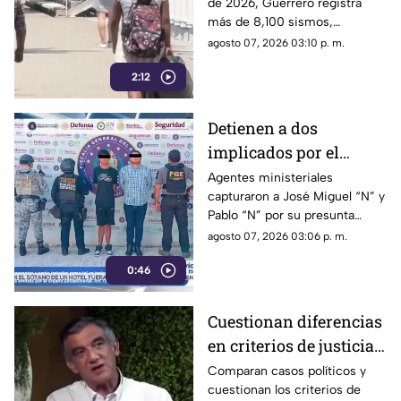
de 2026, Guerrero registra
con mayor sismicidad
más de 8,100 sismos,
de los últimos cinco
posicionándose como el año
agosto 07, 2026 03:10 p. m.
años
con mayor sismicidad en los
2:12
últimos cinco años y
encendiendo las alertas entre
la ciudadanía.
Detienen a dos
implicados por el
homicidio de Violeta en
Agentes ministeriales
capturaron a José Miguel “N” y
su estética en Acapulco
Pablo “N” por su presunta
responsabilidad en el
agosto 07, 2026 03:06 p. m.
homicidio calificado de
0:46
Violeta, ocurrido el pasado 4
de mayo en la colonia
Progreso de Acapulco.
Cuestionan diferencias
en criterios de justicia
por casos políticos en
Comparan casos políticos y
cuestionan los criterios de
Guerrero y Sinaloa