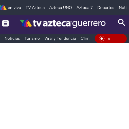
en vivo
TV Azteca
Azteca UNO
Azteca 7
Deportes
Notic
Noticias
Turismo
Viral y Tendencia
Clima
Deportes
Espec
En Viv