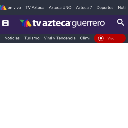
en vivo
TV Azteca
Azteca UNO
Azteca 7
Deportes
Notic
Noticias
Turismo
Viral y Tendencia
Clima
Deportes
Espec
En Vivo