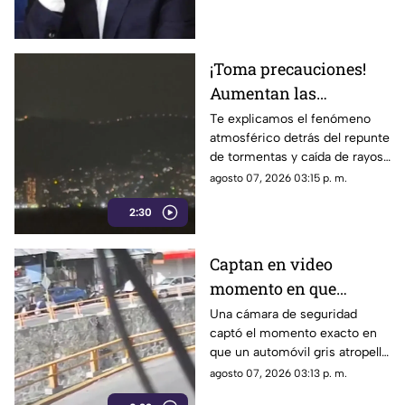
Ayotzinapa
¡Toma precauciones!
Aumentan las
tormentas eléctricas y
Te explicamos el fenómeno
atmosférico detrás del repunte
lluvias intensas en
de tormentas y caída de rayos
Acapulco
en el puerto.
agosto 07, 2026 03:15 p. m.
2:30
Captan en video
momento en que
vehículo embiste a una
Una cámara de seguridad
captó el momento exacto en
familia en
que un automóvil gris atropelló
Chilpancingo
a una familia que caminaba
agosto 07, 2026 03:13 p. m.
cerca del punto Las Pinetas,