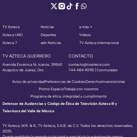
TV Azteca
Noticias
a más +
Azteca UNO
Deportes
Videos
Azteca 7
adn Noticias
TV Azteca Internacional
TV AZTECA GUERRERO
CONTACTO
Avenida Escénica 16, Icacos, 39860
contacto@tvazteca.com
Acapulco de Juárez, Gro
744 484 9098 | Conmutador
Aviso de privacidad
Preferencias de Cookies
Derechos
Inversionistas
Promo Espacio
Trabaja con nosotros
Programa de ética, integridad y cumplimiento
Defensor de Audiencias y Código de Ética de Televisión Azteca III y
Televisora del Valle de México
TV Azteca, M.R. & ©, TV Azteca, S.A.B. de C.V. Todos los derechos reservados,
2025.
Queda prohibida la reproducción total o parcial sin la autorización previa,