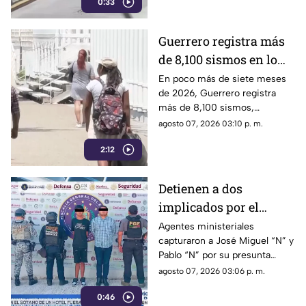
0:33
en Chilpancingo.
Guerrero registra más
de 8,100 sismos en lo
que va de 2026, el año
En poco más de siete meses
de 2026, Guerrero registra
con mayor sismicidad
más de 8,100 sismos,
de los últimos cinco
posicionándose como el año
agosto 07, 2026 03:10 p. m.
años
con mayor sismicidad en los
2:12
últimos cinco años y
encendiendo las alertas entre
la ciudadanía.
Detienen a dos
implicados por el
homicidio de Violeta en
Agentes ministeriales
capturaron a José Miguel “N” y
su estética en Acapulco
Pablo “N” por su presunta
responsabilidad en el
agosto 07, 2026 03:06 p. m.
homicidio calificado de
0:46
Violeta, ocurrido el pasado 4