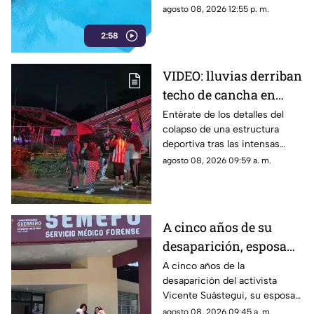
tradicionales
mínima parte dispone de
agosto 08, 2026 12:55 p. m.
salvavidas capacitados.
2:58
VIDEO: lluvias derriban
techo de cancha en
Chilpancingo; hubo
Entérate de los detalles del
colapso de una estructura
lesionados
deportiva tras las intensas
precipitaciones y el reporte de
agosto 08, 2026 09:59 a. m.
atención a los afectados.
A cinco años de su
desaparición, esposa
de Vicente Suástegui
A cinco años de la
desaparición del activista
acude al Semefo en
Vicente Suástegui, su esposa
Chilpancingo
acudió al Semefo de
agosto 08, 2026 09:45 a. m.