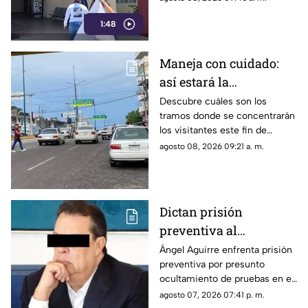
Chilpancingo para revisar
1:48
archivos forenses.
Maneja con cuidado:
así estará la
circulación hoy en
Descubre cuáles son los
tramos donde se concentrarán
Acapulco
los visitantes este fin de
semana y las rutas que
agosto 08, 2026 09:21 a. m.
registrarán demoras por
baches.
Dictan prisión
preventiva al
exgobernador Ángel
Ángel Aguirre enfrenta prisión
preventiva por presunto
Aguirre por presunto
ocultamiento de pruebas en el
ocultamiento de
caso de los 43 normalistas de
agosto 07, 2026 07:41 p. m.
pruebas en el caso
Ayotzinapa 2014