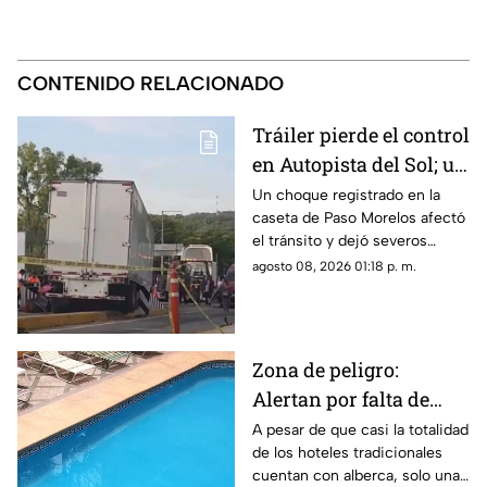
CONTENIDO RELACIONADO
Tráiler pierde el control
en Autopista del Sol; un
hombre pierde la vida
Un choque registrado en la
caseta de Paso Morelos afectó
el tránsito y dejó severos
daños; este fue el saldo.
agosto 08, 2026 01:18 p. m.
Zona de peligro:
Alertan por falta de
medidas de seguridad
A pesar de que casi la totalidad
de los hoteles tradicionales
en albercas de hoteles
cuentan con alberca, solo una