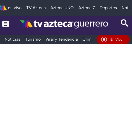
en vivo
TV Azteca
Azteca UNO
Azteca 7
Deportes
Notic
Noticias
Turismo
Viral y Tendencia
Clima
Deportes
Espec
En Vivo