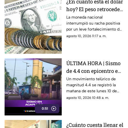
¿En cuánto está el dólar
hoy? El peso retrocede
al inicio de semana
La moneda nacional
interrumpió su racha positiva
por un leve fortalecimiento de
la divisa estadounidense y la
agosto 10, 2026 11:17 a. m.
incertidumbre en Oriente
Medio.
ÚLTIMA HORA | Sismo
de 4.4 con epicentro en
Atoyac se siente en
Un movimiento telúrico de
magnitud 4.4 se registró la
Acapulco; descartan
mañana de este lunes 10 de
daños preliminares
agosto de 2026 a las 09:49
agosto 10, 2026 10:48 a. m.
horas (tiempo del centro de
0:51
México), con epicentro
ubicado a 6 kilómetros al
suroeste de Atoyac de Álvarez,
¿Cuánto cuesta llenar el
en la región de la Costa