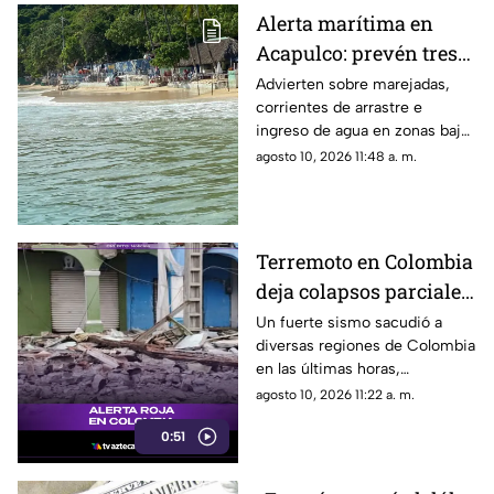
Alerta marítima en
Acapulco: prevén tres
días de fuerte oleaje
Advierten sobre marejadas,
corrientes de arrastre e
ingreso de agua en zonas bajas
desde las costas de Chiapas
agosto 10, 2026 11:48 a. m.
hasta Sinaloa.
Terremoto en Colombia
deja colapsos parciales
y momentos de pánico
Un fuerte sismo sacudió a
diversas regiones de Colombia
en las vías públicas
en las últimas horas,
provocando escenas de
agosto 10, 2026 11:22 a. m.
angustia e incertidumbre entre
0:51
la población que tuvo que
evacuar de emergencia hacia
las vías públicas.