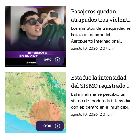
Pasajeros quedan
atrapados tras violento
Terremoto en el
Los minutos de tranquilidad en
la sala de espera del
aeropuerto de Colombia
Aeropuerto Internacional
Matecaña de Pereira se
agosto 10, 2026 12:07 p. m.
transformaron de manera
0:59
súbita en momentos de
intensa incertidumbre tras el
registro de un evento sísmico
Esta fue la intensidad
en la región.
del SISMO registrado
hoy 10 de agosto en
Esta mañana se percibió un
sismo de moderada intensidad
Oaxaca
con epicentro en el municipio
de Río Grande, Oaxaca; así fue
agosto 10, 2026 12:01 p. m.
su magnitud.
0:30