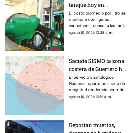
tanque hoy en
Grande de Guerrero.
Guerrero? Aquí te
El costo promedio por litro se
mantiene con ligeras
decimos
variaciones; consulta las tarifas
en las principales gasolinerías
agosto 10, 2026 10:38 a. m.
de la entidad.
Sacude SISMO la zona
costera de Guerrero hoy
10 de agosto; así fue la
El Servicio Sismológico
Nacional reportó un sismo de
magnitud
magnitud moderada ocurrido
sobre las costas del estado; así
agosto 10, 2026 10:16 a. m.
fue la intensidad.
Reportan muertos,