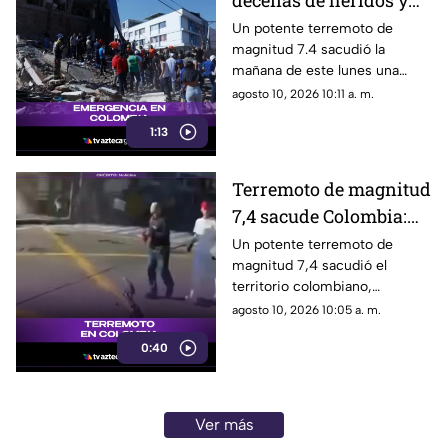
decenas de heridos y
graves daños
Un potente terremoto de
magnitud 7.4 sacudió la
materiales tras
mañana de este lunes una
terremoto en Colombia
amplia región del territorio
agosto 10, 2026 10:11 a. m.
colombiano, dejando un saldo
1:13
preliminar de personas
fallecidas, múltiples heridos y
severas afectaciones en
Terremoto de magnitud
infraestructuras de varias
7,4 sacude Colombia:
ciudades del oeste y centro
del país.
Colapsa edificio de tres
Un potente terremoto de
magnitud 7,4 sacudió el
pisos en Pereira
territorio colombiano,
provocando momentos de
agosto 10, 2026 10:05 a. m.
angustia y graves daños
0:40
materiales en el occidente del
país.
Ver más