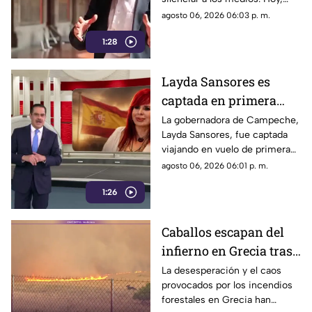
oficial
Jesús Ramírez Cuevas es
agosto 06, 2026 06:03 p. m.
señalado como la pieza central
1:28
de la estrategia de censura del
gobierno. ¿Qué cambió?
Layda Sansores es
captada en primera
clase rumbo a España
La gobernadora de Campeche,
Layda Sansores, fue captada
junto a la directora del
viajando en vuelo de primera
DIF
clase con destino a España en
agosto 06, 2026 06:01 p. m.
compañía de su hermana, la
1:26
actual directora del DIF estatal.
Caballos escapan del
infierno en Grecia tras
cuatro días de
La desesperación y el caos
provocados por los incendios
incendios
forestales en Grecia han
descontrolados