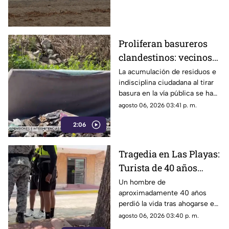
mayor riesgo.
Proliferan basureros
clandestinos: vecinos
exigen conciencia y
La acumulación de residuos e
indisciplina ciudadana al tirar
sanciones más
basura en la vía pública se ha
estrictas
consolidado como un grave
agosto 06, 2026 03:41 p. m.
problema social y ambiental en
2:06
el puerto de Acapulco.
Tragedia en Las Playas:
Turista de 40 años
mu3r3 ahogado en la
Un hombre de
aproximadamente 40 años
alberca de un hotel en
perdió la vida tras ahogarse en
Acapulco
la alberca de un hotel del
agosto 06, 2026 03:40 p. m.
fraccionamiento Las Playas, en