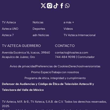
TV Azteca
Noticias
a más +
Azteca UNO
Deportes
Videos
Azteca 7
adn Noticias
TV Azteca Internacional
TV AZTECA GUERRERO
CONTACTO
Avenida Escénica 16, Icacos, 39860
contacto@tvazteca.com
Acapulco de Juárez, Gro
744 484 9098 | Conmutador
Aviso de privacidad
Preferencias de Cookies
Derechos
Inversionistas
Promo Espacio
Trabaja con nosotros
Programa de ética, integridad y cumplimiento
Defensor de Audiencias y Código de Ética de Televisión Azteca III y
Televisora del Valle de México
TV Azteca, M.R. & ©, TV Azteca, S.A.B. de C.V. Todos los derechos reservados,
2025.