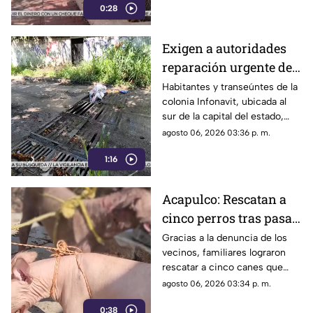
0:28
Acapulco, mientras
vacacionaba con su familia.
Exigen a autoridades
reparación urgente de
alcantarilla en la
Habitantes y transeúntes de la
colonia Infonavit, ubicada al
colonia Infonavit de
sur de la capital del estado,
Chilpancingo
denunciaron la falta de
agosto 06, 2026 03:36 p. m.
mantenimiento en la
1:16
infraestructura del drenaje
pluvial sobre la calle
Circunvalación Poniente,
Acapulco: Rescatan a
señalando que representa un
cinco perros tras pasar
peligro constante ante el inicio
de la temporada de lluvias y el
seis días encerrados
Gracias a la denuncia de los
próximo regreso a clases.
vecinos, familiares lograron
por el fallecimiento de
rescatar a cinco canes que
su dueño
habían quedado atrapados al
agosto 06, 2026 03:34 p. m.
interior de una vivienda; los
0:38
animales serán trasladados a la