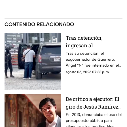
CONTENIDO RELACIONADO
Tras detención,
ingresan al
exgobernador Ángel
Tras su detención, el
exgobernador de Guerrero,
"N" al penal del
Ángel “N” fue internado en el
Altiplano
penal del Altiplano; esto es lo
agosto 06, 2026 07:33 p. m.
que se sabe.
De crítico a ejecutor: El
giro de Jesús Ramírez
Cuevas sobre la
En 2013, denunciaba el uso del
presupuesto público para
censura y la publicidad
silenciar a los medios. Hoy,