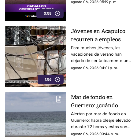
dejado imágenes
agosto 06, 2026 05:19 p. m.
desgarradoras.
0:58
Jóvenes en Acapulco
recurren a empleos
temporales ante el
Para muchos jóvenes, las
vacaciones de verano han
próximo ciclo escolar
dejado de ser únicamente un
periodo de descanso y
agosto 06, 2026 04:01 p. m.
esparcimiento.
1:56
Mar de fondo en
Guerrero: ¿cuándo
llegará y qué zonas de
Alertan por mar de fondo en
Guerrero: habrá oleaje elevado
Acapulco serán
durante 72 horas y estas son
afectadas?
las zonas de Acapulco con
agosto 06, 2026 03:44 p. m.