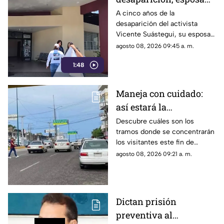
de Vicente Suástegui
A cinco años de la
desaparición del activista
acude al Semefo en
Vicente Suástegui, su esposa
Chilpancingo
acudió al Semefo de
agosto 08, 2026 09:45 a. m.
Chilpancingo para revisar
1:48
archivos forenses.
Maneja con cuidado:
así estará la
circulación hoy en
Descubre cuáles son los
tramos donde se concentrarán
Acapulco
los visitantes este fin de
semana y las rutas que
agosto 08, 2026 09:21 a. m.
registrarán demoras por
baches.
Dictan prisión
preventiva al