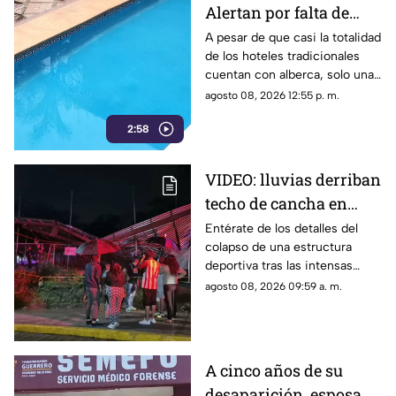
Alertan por falta de
medidas de seguridad
A pesar de que casi la totalidad
de los hoteles tradicionales
en albercas de hoteles
cuentan con alberca, solo una
tradicionales
mínima parte dispone de
agosto 08, 2026 12:55 p. m.
salvavidas capacitados.
2:58
VIDEO: lluvias derriban
techo de cancha en
Chilpancingo; hubo
Entérate de los detalles del
colapso de una estructura
lesionados
deportiva tras las intensas
precipitaciones y el reporte de
agosto 08, 2026 09:59 a. m.
atención a los afectados.
A cinco años de su
desaparición, esposa