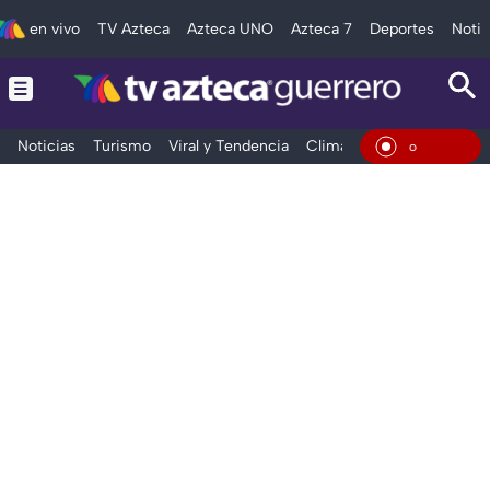
en vivo
TV Azteca
Azteca UNO
Azteca 7
Deportes
Notic
Noticias
Turismo
Viral y Tendencia
Clima
Deportes
Espec
En Viv