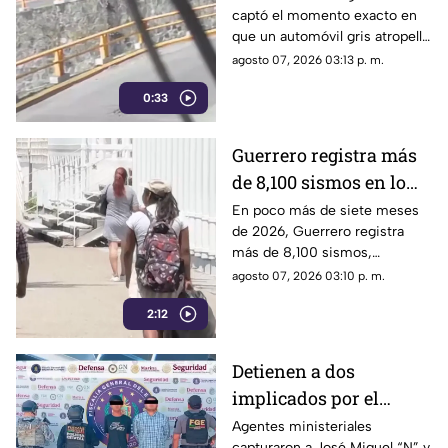
captó el momento exacto en
familia en
que un automóvil gris atropelló
Chilpancingo
a una familia que caminaba
agosto 07, 2026 03:13 p. m.
cerca del punto Las Pinetas,
0:33
en Chilpancingo.
Guerrero registra más
de 8,100 sismos en lo
que va de 2026, el año
En poco más de siete meses
de 2026, Guerrero registra
con mayor sismicidad
más de 8,100 sismos,
de los últimos cinco
posicionándose como el año
agosto 07, 2026 03:10 p. m.
años
con mayor sismicidad en los
2:12
últimos cinco años y
encendiendo las alertas entre
la ciudadanía.
Detienen a dos
implicados por el
homicidio de Violeta en
Agentes ministeriales
capturaron a José Miguel “N” y