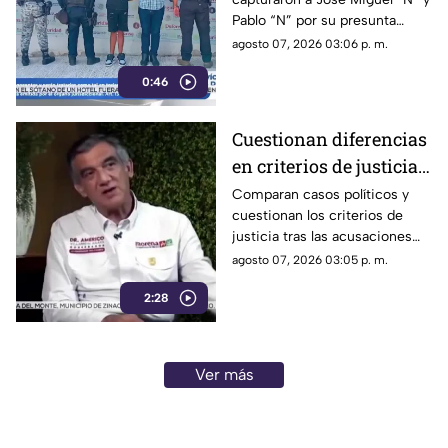
su estética en Acapulco
Pablo “N” por su presunta
responsabilidad en el
agosto 07, 2026 03:06 p. m.
homicidio calificado de
0:46
Violeta, ocurrido el pasado 4
de mayo en la colonia
Progreso de Acapulco.
Cuestionan diferencias
en criterios de justicia
por casos políticos en
Comparan casos políticos y
cuestionan los criterios de
Guerrero y Sinaloa
justicia tras las acusaciones
contra exfuncionarios de
agosto 07, 2026 03:05 p. m.
Guerrero y Sinaloa.
2:28
Ver más