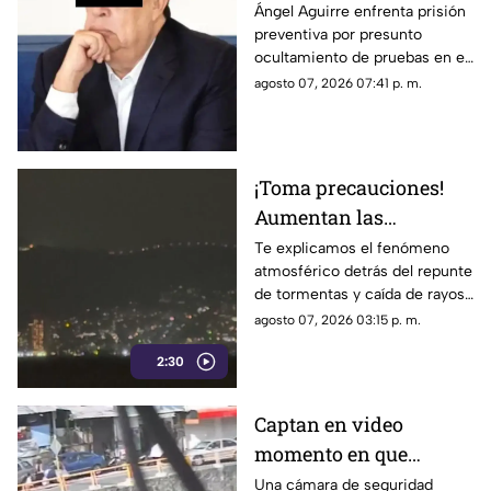
exgobernador Ángel
Ángel Aguirre enfrenta prisión
preventiva por presunto
Aguirre por presunto
ocultamiento de pruebas en el
ocultamiento de
caso de los 43 normalistas de
agosto 07, 2026 07:41 p. m.
pruebas en el caso
Ayotzinapa 2014
Ayotzinapa
¡Toma precauciones!
Aumentan las
tormentas eléctricas y
Te explicamos el fenómeno
atmosférico detrás del repunte
lluvias intensas en
de tormentas y caída de rayos
Acapulco
en el puerto.
agosto 07, 2026 03:15 p. m.
2:30
Captan en video
momento en que
vehículo embiste a una
Una cámara de seguridad