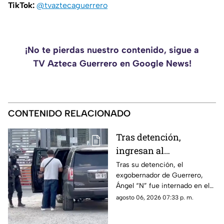
TikTok:
@tvaztecaguerrero
¡No te pierdas nuestro contenido, sigue a
TV Azteca Guerrero en Google News!
CONTENIDO RELACIONADO
Tras detención,
ingresan al
exgobernador Ángel
Tras su detención, el
exgobernador de Guerrero,
"N" al penal del
Ángel “N” fue internado en el
Altiplano
penal del Altiplano; esto es lo
agosto 06, 2026 07:33 p. m.
que se sabe.