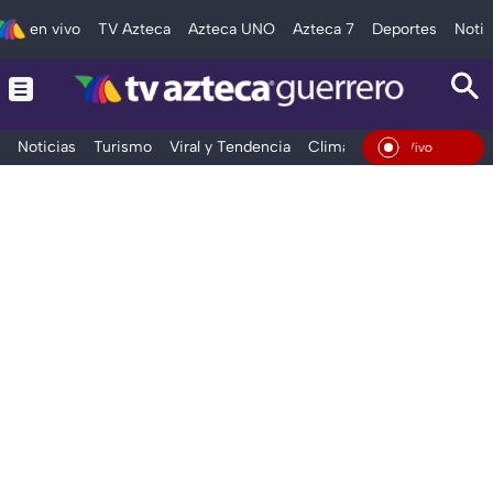
en vivo
TV Azteca
Azteca UNO
Azteca 7
Deportes
Notic
Noticias
Turismo
Viral y Tendencia
Clima
Deportes
Espec
En Vivo