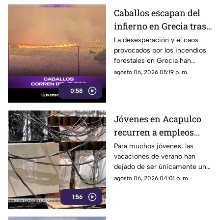
Caballos escapan del
infierno en Grecia tras
cuatro días de
La desesperación y el caos
provocados por los incendios
incendios
forestales en Grecia han
descontrolados
dejado imágenes
agosto 06, 2026 05:19 p. m.
desgarradoras.
0:58
Jóvenes en Acapulco
recurren a empleos
temporales ante el
Para muchos jóvenes, las
vacaciones de verano han
próximo ciclo escolar
dejado de ser únicamente un
periodo de descanso y
agosto 06, 2026 04:01 p. m.
esparcimiento.
1:56