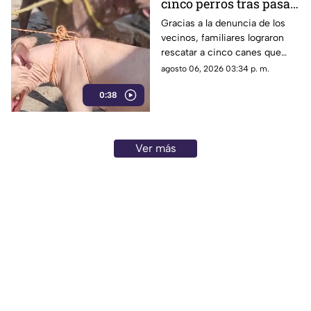
cinco perros tras pasar
peligro constante ante el inicio
de la temporada de lluvias y el
seis días encerrados
Gracias a la denuncia de los
próximo regreso a clases.
vecinos, familiares lograron
por el fallecimiento de
rescatar a cinco canes que
su dueño
habían quedado atrapados al
agosto 06, 2026 03:34 p. m.
interior de una vivienda; los
0:38
animales serán trasladados a la
Ciudad de México para recibir
atención médica.
Ver más