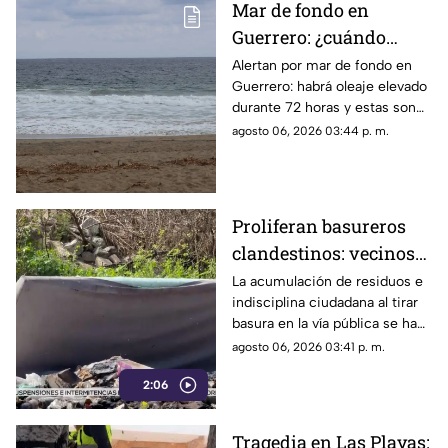
Mar de fondo en
Guerrero: ¿cuándo
llegará y qué zonas de
Alertan por mar de fondo en
Guerrero: habrá oleaje elevado
Acapulco serán
durante 72 horas y estas son
afectadas?
las zonas de Acapulco con
agosto 06, 2026 03:44 p. m.
mayor riesgo.
Proliferan basureros
clandestinos: vecinos
exigen conciencia y
La acumulación de residuos e
indisciplina ciudadana al tirar
sanciones más
basura en la vía pública se ha
estrictas
consolidado como un grave
agosto 06, 2026 03:41 p. m.
problema social y ambiental en
2:06
el puerto de Acapulco.
Tragedia en Las Playas: