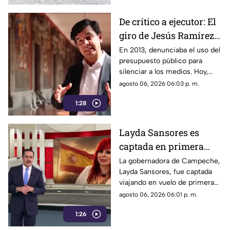
De crítico a ejecutor: El
giro de Jesús Ramírez
Cuevas sobre la
En 2013, denunciaba el uso del
presupuesto público para
censura y la publicidad
silenciar a los medios. Hoy,
oficial
Jesús Ramírez Cuevas es
agosto 06, 2026 06:03 p. m.
señalado como la pieza central
1:28
de la estrategia de censura del
gobierno. ¿Qué cambió?
Layda Sansores es
captada en primera
clase rumbo a España
La gobernadora de Campeche,
Layda Sansores, fue captada
junto a la directora del
viajando en vuelo de primera
DIF
clase con destino a España en
agosto 06, 2026 06:01 p. m.
compañía de su hermana, la
1:26
actual directora del DIF estatal.