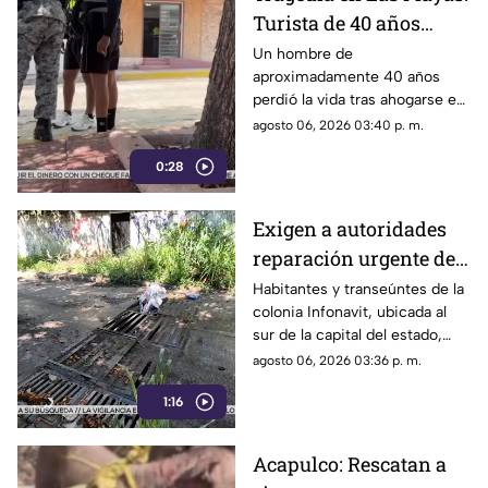
Turista de 40 años
mu3r3 ahogado en la
Un hombre de
aproximadamente 40 años
alberca de un hotel en
perdió la vida tras ahogarse en
Acapulco
la alberca de un hotel del
agosto 06, 2026 03:40 p. m.
fraccionamiento Las Playas, en
0:28
Acapulco, mientras
vacacionaba con su familia.
Exigen a autoridades
reparación urgente de
alcantarilla en la
Habitantes y transeúntes de la
colonia Infonavit, ubicada al
colonia Infonavit de
sur de la capital del estado,
Chilpancingo
denunciaron la falta de
agosto 06, 2026 03:36 p. m.
mantenimiento en la
1:16
infraestructura del drenaje
pluvial sobre la calle
Circunvalación Poniente,
Acapulco: Rescatan a
señalando que representa un