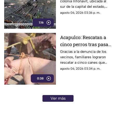
colonia Infonavit, ubicada al
colonia Infonavit de
sur de la capital del estado,
Chilpancingo
denunciaron la falta de
agosto 06, 2026 03:36 p. m.
mantenimiento en la
1:16
infraestructura del drenaje
pluvial sobre la calle
Circunvalación Poniente,
Acapulco: Rescatan a
señalando que representa un
cinco perros tras pasar
peligro constante ante el inicio
de la temporada de lluvias y el
seis días encerrados
Gracias a la denuncia de los
próximo regreso a clases.
vecinos, familiares lograron
por el fallecimiento de
rescatar a cinco canes que
su dueño
habían quedado atrapados al
agosto 06, 2026 03:34 p. m.
interior de una vivienda; los
0:38
animales serán trasladados a la
Ciudad de México para recibir
atención médica.
Ver más