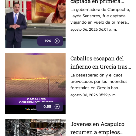
captada en primera
clase rumbo a España
La gobernadora de Campeche,
Layda Sansores, fue captada
junto a la directora del
viajando en vuelo de primera
DIF
clase con destino a España en
agosto 06, 2026 06:01 p. m.
compañía de su hermana, la
1:26
actual directora del DIF estatal.
Caballos escapan del
infierno en Grecia tras
cuatro días de
La desesperación y el caos
provocados por los incendios
incendios
forestales en Grecia han
descontrolados
dejado imágenes
agosto 06, 2026 05:19 p. m.
desgarradoras.
0:58
Jóvenes en Acapulco
recurren a empleos