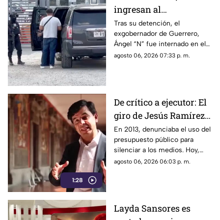
ingresan al
exgobernador Ángel
Tras su detención, el
exgobernador de Guerrero,
"N" al penal del
Ángel “N” fue internado en el
Altiplano
penal del Altiplano; esto es lo
agosto 06, 2026 07:33 p. m.
que se sabe.
De crítico a ejecutor: El
giro de Jesús Ramírez
Cuevas sobre la
En 2013, denunciaba el uso del
presupuesto público para
censura y la publicidad
silenciar a los medios. Hoy,
oficial
Jesús Ramírez Cuevas es
agosto 06, 2026 06:03 p. m.
señalado como la pieza central
1:28
de la estrategia de censura del
gobierno. ¿Qué cambió?
Layda Sansores es