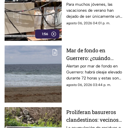
temporales ante el
Para muchos jóvenes, las
vacaciones de verano han
próximo ciclo escolar
dejado de ser únicamente un
periodo de descanso y
agosto 06, 2026 04:01 p. m.
esparcimiento.
1:56
Mar de fondo en
Guerrero: ¿cuándo
llegará y qué zonas de
Alertan por mar de fondo en
Guerrero: habrá oleaje elevado
Acapulco serán
durante 72 horas y estas son
afectadas?
las zonas de Acapulco con
agosto 06, 2026 03:44 p. m.
mayor riesgo.
Proliferan basureros
clandestinos: vecinos
exigen conciencia y
La acumulación de residuos e