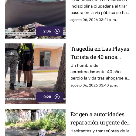
indisciplina ciudadana al tirar
sanciones más
basura en la vía pública se ha
estrictas
consolidado como un grave
agosto 06, 2026 03:41 p. m.
problema social y ambiental en
2:06
el puerto de Acapulco.
Tragedia en Las Playas:
Turista de 40 años
mu3r3 ahogado en la
Un hombre de
aproximadamente 40 años
alberca de un hotel en
perdió la vida tras ahogarse en
Acapulco
la alberca de un hotel del
agosto 06, 2026 03:40 p. m.
fraccionamiento Las Playas, en
0:28
Acapulco, mientras
vacacionaba con su familia.
Exigen a autoridades
reparación urgente de
alcantarilla en la
Habitantes y transeúntes de la