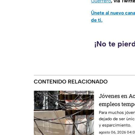
Guerrero
, vía Twitt
Únete al nuevo can
de ti.
¡No te pier
CONTENIDO RELACIONADO
Jóvenes en Ac
empleos tempo
ciclo escolar
Para muchos jóven
dejado de ser úni
y esparcimiento.
agosto 06, 2026 04:01