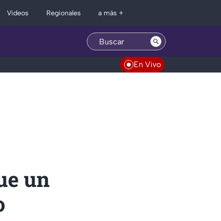
Regionales
Videos
a más +
En Vivo
ue un
o