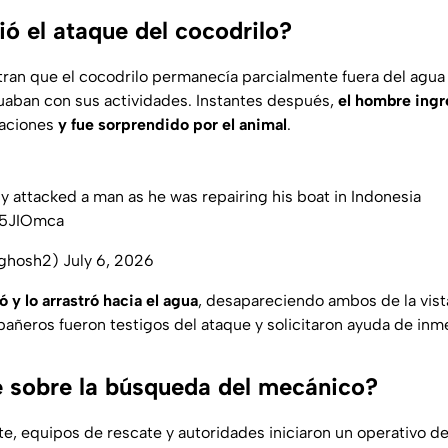
ó el ataque del cocodrilo?
an que el cocodrilo permanecía parcialmente fuera del agua 
uaban con sus actividades. Instantes después,
el hombre ingre
raciones
y fue sorprendido por el animal
.
y attacked a man as he was repairing his boat in Indonesia
y5JIOmca
t_ghosh2)
July 6, 2026
ó y lo arrastró hacia el agua
, desapareciendo ambos de la vist
ñeros fueron testigos del ataque y solicitaron ayuda de inm
 sobre la búsqueda del mecánico?
rte, equipos de rescate y autoridades iniciaron un operativo d