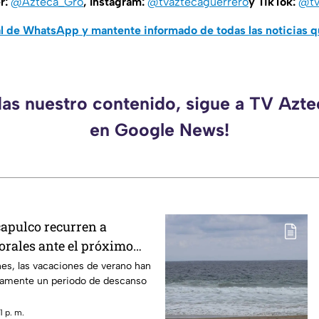
er:
@Azteca_Gro
, Instagram:
@tvaztecaguerrero
y TikTok:
@tv
al de WhatsApp y mantente informado de todas las noticias 
das nuestro contenido, sigue a TV Azt
en Google News!
apulco recurren a
rales ante el próximo
es, las vacaciones de verano han
camente un periodo de descanso
 p. m.