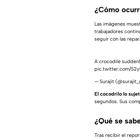
¿Cómo ocurri
Las imágenes muestr
trabajadores contin
seguir con las repa
A crocodile suddenl
pic.twitter.com/S2
— Surajit (@suraji
El cocodrilo lo sujet
segundos. Sus compa
¿Qué se sabe
Tras recibir el repo