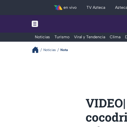
en vivo
TV Azteca
Aztec
Noticias
Turismo
Viral y Tendencia
Clima
D
Noticias
Nota
VIDEO|
cocodr