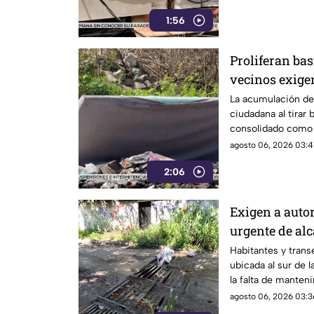
1:56
Proliferan bas
vecinos exige
más estrictas
La acumulación de 
ciudadana al tirar 
consolidado como 
ambiental en el pu
agosto 06, 2026 03:41
2:06
Exigen a auto
urgente de alc
Infonavit de 
Habitantes y transe
ubicada al sur de l
la falta de manteni
drenaje pluvial sob
agosto 06, 2026 03:3
Poniente, señaland