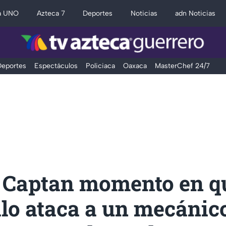
a UNO
Azteca 7
Deportes
Noticias
adn Noticias
eportes
Espectáculos
Policiaca
Oaxaca
MasterChef 24/7
 Captan momento en q
ilo ataca a un mecánic