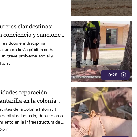
ureros clandestinos:
n conciencia y sanciones
residuos e indisciplina
basura en la vía pública se ha
un grave problema social y
erto de Acapulco.
 p. m.
0:28
ridades reparación
antarilla en la colonia
Chilpancingo
úntes de la colonia Infonavit,
a capital del estado, denunciaron
miento en la infraestructura del
re la calle Circunvalación
6 p. m.
o que representa un peligro