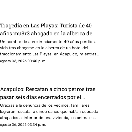
Tragedia en Las Playas: Turista de 40
años mu3r3 ahogado en la alberca de
un hotel en Acapulco
Un hombre de aproximadamente 40 años perdió la
vida tras ahogarse en la alberca de un hotel del
fraccionamiento Las Playas, en Acapulco, mientras
vacacionaba con su familia.
agosto 06, 2026 03:40 p. m.
Acapulco: Rescatan a cinco perros tras
pasar seis días encerrados por el
fallecimiento de su dueño
Gracias a la denuncia de los vecinos, familiares
lograron rescatar a cinco canes que habían quedado
atrapados al interior de una vivienda; los animales
serán trasladados a la Ciudad de México para recibir
agosto 06, 2026 03:34 p. m.
atención médica.