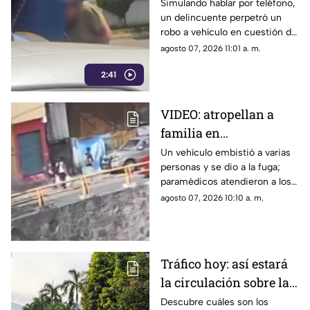
video "cristalazo"
Simulando hablar por teléfono,
un delincuente perpetró un
express en la zona
robo a vehículo en cuestión de
Diamante de Acapulco
segundos.
agosto 07, 2026 11:01 a. m.
2:41
VIDEO: atropellan a
familia en
Chilpancingo; el chofer
Un vehículo embistió a varias
personas y se dio a la fuga;
huyó
paramédicos atendieron a los
lesionados tras el impacto
agosto 07, 2026 10:10 a. m.
captado en video.
Tráfico hoy: así estará
la circulación sobre las
avenidas de Acapulco
Descubre cuáles son los