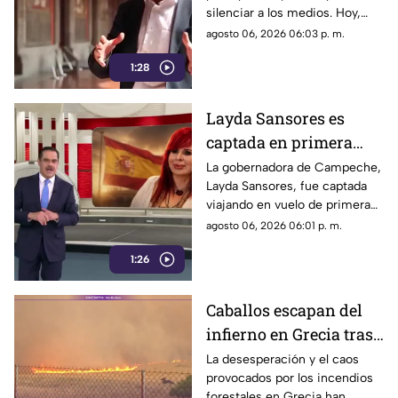
silenciar a los medios. Hoy,
oficial
Jesús Ramírez Cuevas es
agosto 06, 2026 06:03 p. m.
señalado como la pieza central
1:28
de la estrategia de censura del
gobierno. ¿Qué cambió?
Layda Sansores es
captada en primera
clase rumbo a España
La gobernadora de Campeche,
Layda Sansores, fue captada
junto a la directora del
viajando en vuelo de primera
DIF
clase con destino a España en
agosto 06, 2026 06:01 p. m.
compañía de su hermana, la
1:26
actual directora del DIF estatal.
Caballos escapan del
infierno en Grecia tras
cuatro días de
La desesperación y el caos
provocados por los incendios
incendios
forestales en Grecia han