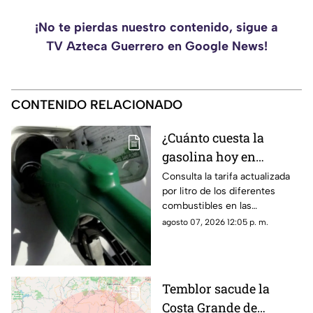
¡No te pierdas nuestro contenido, sigue a
TV Azteca Guerrero en Google News!
CONTENIDO RELACIONADO
¿Cuánto cuesta la
gasolina hoy en
Guerrero? Revisa los
Consulta la tarifa actualizada
por litro de los diferentes
precios
combustibles en las
gasolinerías del estado durante
agosto 07, 2026 12:05 p. m.
este viernes.
Temblor sacude la
Costa Grande de