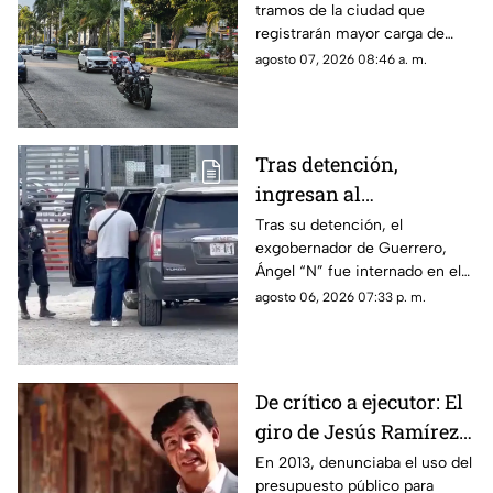
tramos de la ciudad que
registrarán mayor carga de
vehículos y las zonas donde el
agosto 07, 2026 08:46 a. m.
mal estado del asfalto reducirá
la velocidad.
Tras detención,
ingresan al
exgobernador Ángel
Tras su detención, el
exgobernador de Guerrero,
"N" al penal del
Ángel “N” fue internado en el
Altiplano
penal del Altiplano; esto es lo
agosto 06, 2026 07:33 p. m.
que se sabe.
De crítico a ejecutor: El
giro de Jesús Ramírez
Cuevas sobre la
En 2013, denunciaba el uso del
presupuesto público para
censura y la publicidad