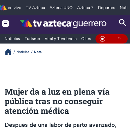
en vivo
TV Azteca
Azteca UNO
Azteca 7
Deportes
Notic
Noticias
Turismo
Viral y Tendencia
Clima
Deportes
Espec
En Vivo
Noticias
Nota
Mujer da a luz en plena vía
pública tras no conseguir
atención médica
Después de una labor de parto avanzado,