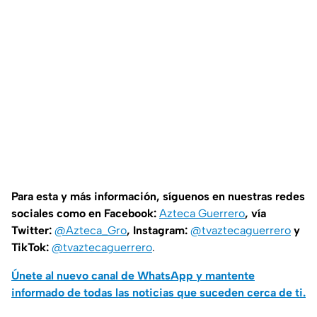
Para esta y más información, síguenos en nuestras redes
sociales como en Facebook:
Azteca Guerrero
, vía
Twitter:
@Azteca_Gro
, Instagram:
@tvaztecaguerrero
y
TikTok:
@tvaztecaguerrero
.
Únete al nuevo canal de WhatsApp y mantente
informado de todas las noticias que suceden cerca de ti.