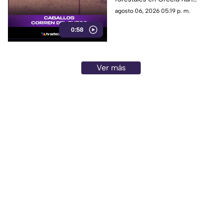
descontrolados
dejado imágenes
agosto 06, 2026 05:19 p. m.
desgarradoras.
0:58
Ver más