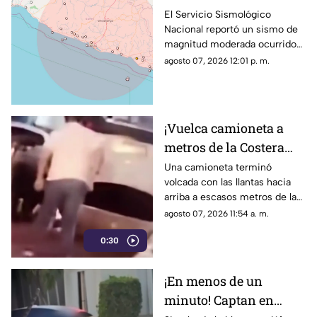
Guerrero hoy viernes;
El Servicio Sismológico
Nacional reportó un sismo de
así fue la intensidad
magnitud moderada ocurrido
sobre las costas del estado; así
agosto 07, 2026 12:01 p. m.
fue la intensidad.
¡Vuelca camioneta a
metros de la Costera
Miguel Alemán en
Una camioneta terminó
volcada con las llantas hacia
Acapulco!
arriba a escasos metros de la
Costera Miguel Alemán.
agosto 07, 2026 11:54 a. m.
0:30
¡En menos de un
minuto! Captan en