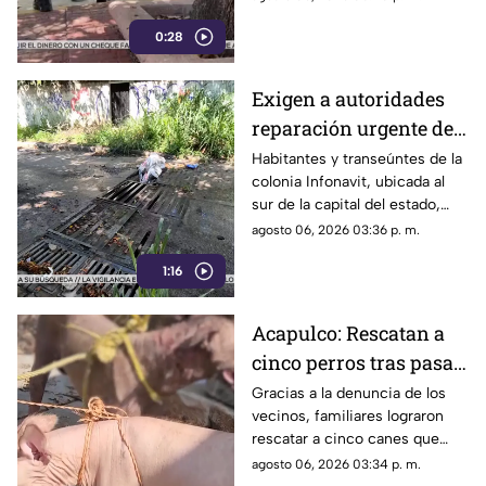
fraccionamiento Las Playas, en
0:28
Acapulco, mientras
vacacionaba con su familia.
Exigen a autoridades
reparación urgente de
alcantarilla en la
Habitantes y transeúntes de la
colonia Infonavit, ubicada al
colonia Infonavit de
sur de la capital del estado,
Chilpancingo
denunciaron la falta de
agosto 06, 2026 03:36 p. m.
mantenimiento en la
1:16
infraestructura del drenaje
pluvial sobre la calle
Circunvalación Poniente,
Acapulco: Rescatan a
señalando que representa un
cinco perros tras pasar
peligro constante ante el inicio
de la temporada de lluvias y el
seis días encerrados
Gracias a la denuncia de los
próximo regreso a clases.
vecinos, familiares lograron
por el fallecimiento de
rescatar a cinco canes que
su dueño
habían quedado atrapados al
agosto 06, 2026 03:34 p. m.
interior de una vivienda; los