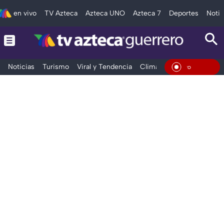
en vivo
TV Azteca
Azteca UNO
Azteca 7
Deportes
Notic
Noticias
Turismo
Viral y Tendencia
Clima
Deportes
Espec
En Viv