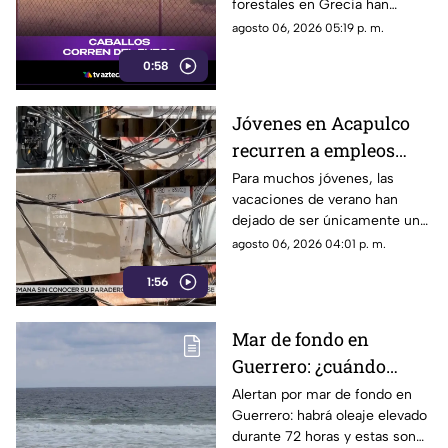
forestales en Grecia han
descontrolados
dejado imágenes
agosto 06, 2026 05:19 p. m.
desgarradoras.
0:58
Jóvenes en Acapulco
recurren a empleos
temporales ante el
Para muchos jóvenes, las
vacaciones de verano han
próximo ciclo escolar
dejado de ser únicamente un
periodo de descanso y
agosto 06, 2026 04:01 p. m.
esparcimiento.
1:56
Mar de fondo en
Guerrero: ¿cuándo
llegará y qué zonas de
Alertan por mar de fondo en
Guerrero: habrá oleaje elevado
Acapulco serán
durante 72 horas y estas son
afectadas?