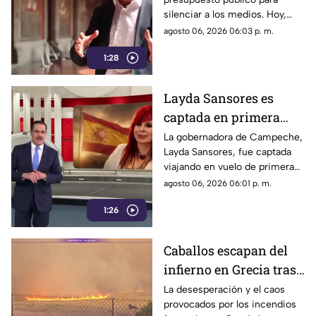
censura y la publicidad
silenciar a los medios. Hoy,
oficial
Jesús Ramírez Cuevas es
agosto 06, 2026 06:03 p. m.
señalado como la pieza central
1:28
de la estrategia de censura del
gobierno. ¿Qué cambió?
Layda Sansores es
captada en primera
clase rumbo a España
La gobernadora de Campeche,
Layda Sansores, fue captada
junto a la directora del
viajando en vuelo de primera
DIF
clase con destino a España en
agosto 06, 2026 06:01 p. m.
compañía de su hermana, la
1:26
actual directora del DIF estatal.
Caballos escapan del
infierno en Grecia tras
cuatro días de
La desesperación y el caos
provocados por los incendios
incendios