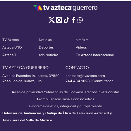
TV Azteca
Noticias
a más +
Azteca UNO
Deportes
Videos
Azteca 7
adn Noticias
TV Azteca Internacional
TV AZTECA GUERRERO
CONTACTO
Avenida Escénica 16, Icacos, 39860
contacto@tvazteca.com
Acapulco de Juárez, Gro
744 484 9098 | Conmutador
Aviso de privacidad
Preferencias de Cookies
Derechos
Inversionistas
Promo Espacio
Trabaja con nosotros
Programa de ética, integridad y cumplimiento
Defensor de Audiencias y Código de Ética de Televisión Azteca III y
Televisora del Valle de México