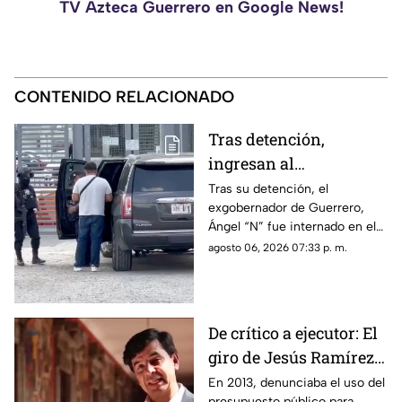
TV Azteca Guerrero en Google News!
CONTENIDO RELACIONADO
Tras detención,
ingresan al
exgobernador Ángel
Tras su detención, el
exgobernador de Guerrero,
"N" al penal del
Ángel “N” fue internado en el
Altiplano
penal del Altiplano; esto es lo
agosto 06, 2026 07:33 p. m.
que se sabe.
De crítico a ejecutor: El
giro de Jesús Ramírez
Cuevas sobre la
En 2013, denunciaba el uso del
presupuesto público para