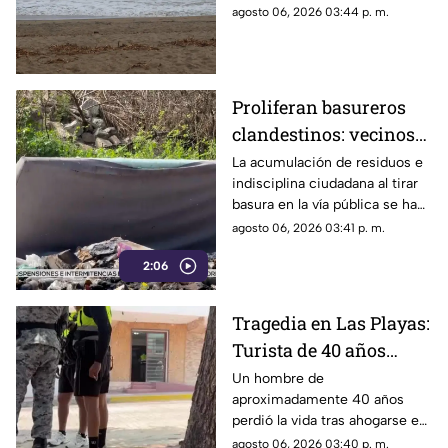
las zonas de Acapulco con
agosto 06, 2026 03:44 p. m.
mayor riesgo.
Proliferan basureros
clandestinos: vecinos
exigen conciencia y
La acumulación de residuos e
indisciplina ciudadana al tirar
sanciones más
basura en la vía pública se ha
estrictas
consolidado como un grave
agosto 06, 2026 03:41 p. m.
problema social y ambiental en
2:06
el puerto de Acapulco.
Tragedia en Las Playas:
Turista de 40 años
mu3r3 ahogado en la
Un hombre de
aproximadamente 40 años
alberca de un hotel en
perdió la vida tras ahogarse en
Acapulco
la alberca de un hotel del
agosto 06, 2026 03:40 p. m.