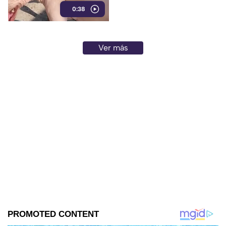
0:38
animales serán trasladados a la
Ciudad de México para recibir
atención médica.
Ver más