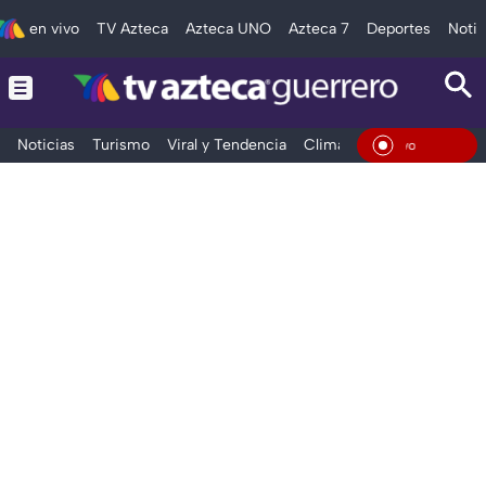
en vivo
TV Azteca
Azteca UNO
Azteca 7
Deportes
Notic
Noticias
Turismo
Viral y Tendencia
Clima
Deportes
Espec
En Viv