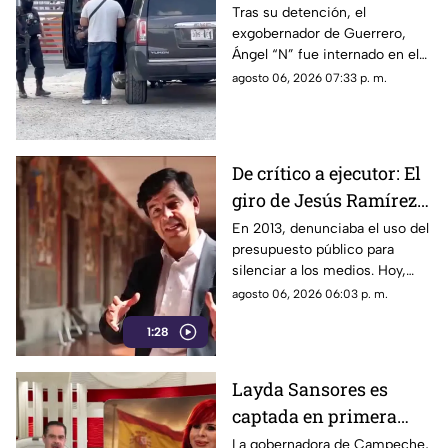
exgobernador Ángel
Tras su detención, el
exgobernador de Guerrero,
"N" al penal del
Ángel “N” fue internado en el
Altiplano
penal del Altiplano; esto es lo
agosto 06, 2026 07:33 p. m.
que se sabe.
De crítico a ejecutor: El
giro de Jesús Ramírez
Cuevas sobre la
En 2013, denunciaba el uso del
presupuesto público para
censura y la publicidad
silenciar a los medios. Hoy,
oficial
Jesús Ramírez Cuevas es
agosto 06, 2026 06:03 p. m.
señalado como la pieza central
1:28
de la estrategia de censura del
gobierno. ¿Qué cambió?
Layda Sansores es
captada en primera
clase rumbo a España
La gobernadora de Campeche,