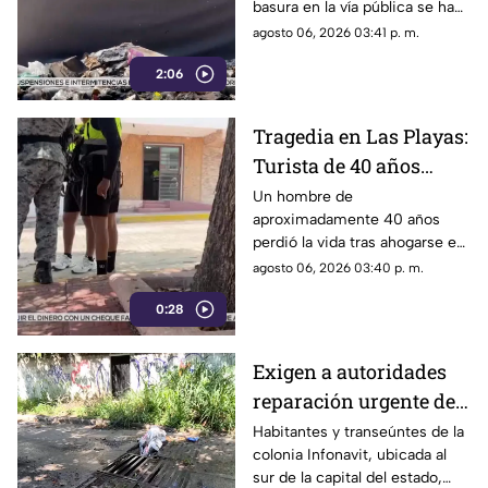
basura en la vía pública se ha
estrictas
consolidado como un grave
agosto 06, 2026 03:41 p. m.
problema social y ambiental en
2:06
el puerto de Acapulco.
Tragedia en Las Playas:
Turista de 40 años
mu3r3 ahogado en la
Un hombre de
aproximadamente 40 años
alberca de un hotel en
perdió la vida tras ahogarse en
Acapulco
la alberca de un hotel del
agosto 06, 2026 03:40 p. m.
fraccionamiento Las Playas, en
0:28
Acapulco, mientras
vacacionaba con su familia.
Exigen a autoridades
reparación urgente de
alcantarilla en la
Habitantes y transeúntes de la
colonia Infonavit, ubicada al
colonia Infonavit de
sur de la capital del estado,