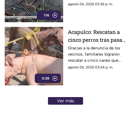
Chilpancingo
denunciaron la falta de
agosto 06, 2026 03:36 p. m.
mantenimiento en la
1:16
infraestructura del drenaje
pluvial sobre la calle
Circunvalación Poniente,
Acapulco: Rescatan a
señalando que representa un
cinco perros tras pasar
peligro constante ante el inicio
de la temporada de lluvias y el
seis días encerrados
Gracias a la denuncia de los
próximo regreso a clases.
vecinos, familiares lograron
por el fallecimiento de
rescatar a cinco canes que
su dueño
habían quedado atrapados al
agosto 06, 2026 03:34 p. m.
interior de una vivienda; los
0:38
animales serán trasladados a la
Ciudad de México para recibir
atención médica.
Ver más