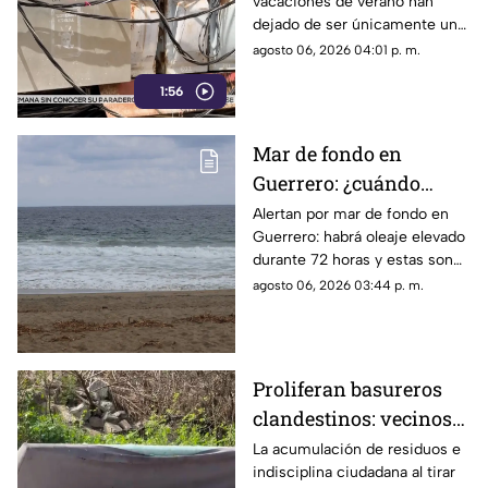
vacaciones de verano han
próximo ciclo escolar
dejado de ser únicamente un
periodo de descanso y
agosto 06, 2026 04:01 p. m.
esparcimiento.
1:56
Mar de fondo en
Guerrero: ¿cuándo
llegará y qué zonas de
Alertan por mar de fondo en
Guerrero: habrá oleaje elevado
Acapulco serán
durante 72 horas y estas son
afectadas?
las zonas de Acapulco con
agosto 06, 2026 03:44 p. m.
mayor riesgo.
Proliferan basureros
clandestinos: vecinos
exigen conciencia y
La acumulación de residuos e
indisciplina ciudadana al tirar
sanciones más