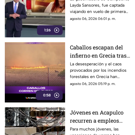
Layda Sansores, fue captada
junto a la directora del
viajando en vuelo de primera
DIF
clase con destino a España en
agosto 06, 2026 06:01 p. m.
compañía de su hermana, la
1:26
actual directora del DIF estatal.
Caballos escapan del
infierno en Grecia tras
cuatro días de
La desesperación y el caos
provocados por los incendios
incendios
forestales en Grecia han
descontrolados
dejado imágenes
agosto 06, 2026 05:19 p. m.
desgarradoras.
0:58
Jóvenes en Acapulco
recurren a empleos
temporales ante el
Para muchos jóvenes, las