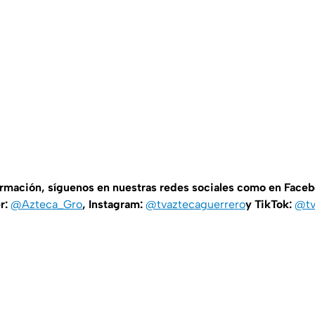
ormación, síguenos en nuestras redes sociales como en Face
er:
@Azteca_Gro
, Instagram:
@tvaztecaguerrero
y TikTok:
@tv