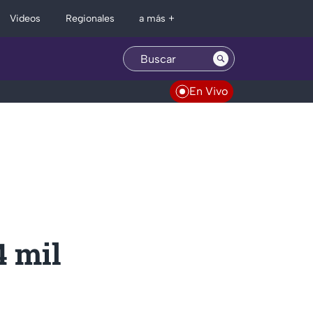
Regionales
Videos
a más +
En Vivo
4 mil