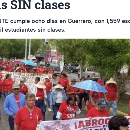
s SIN clases
NTE cumple ocho días en Guerrero, con 1,559 es
l estudiantes sin clases.