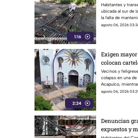
Infonavit de 
Habitantes y transe
ubicada al sur de l
la falta de manteni
drenaje pluvial sob
agosto 06, 2026 03:3
Poniente, señaland
1:16
constante ante el i
el próximo regreso
Exigen mayor 
colocan cartel
daños en cúpul
Vecinos y feligrese
colapso en una de 
Acapulco, mientras
daños estructurale
agosto 06, 2026 03:2
2:24
Denuncian gra
expuestos y m
condominio d
Habitantes del Co