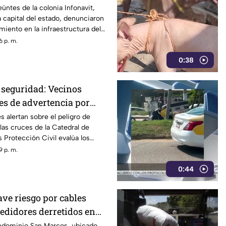
Chilpancingo
úntes de la colonia Infonavit,
a capital del estado, denunciaron
miento en la infraestructura del
re la calle Circunvalación
6 p. m.
o que representa un peligro
0:38
nicio de la temporada de lluvias y
 a clases.
seguridad: Vecinos
es de advertencia por
a de la catedral.
s alertan sobre el peligro de
las cruces de la Catedral de
 Protección Civil evalúa los
s.
9 p. m.
0:44
ve riesgo por cables
edidores derretidos en
e Acapulco
ndominio San Marcos, ubicado