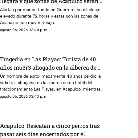
llegará y qué zonas de Acapulco serán
afectadas?
Alertan por mar de fondo en Guerrero: habrá oleaje
elevado durante 72 horas y estas son las zonas de
Acapulco con mayor riesgo.
agosto 06, 2026 03:44 p. m.
Tragedia en Las Playas: Turista de 40
años mu3r3 ahogado en la alberca de
un hotel en Acapulco
Un hombre de aproximadamente 40 años perdió la
vida tras ahogarse en la alberca de un hotel del
fraccionamiento Las Playas, en Acapulco, mientras
vacacionaba con su familia.
agosto 06, 2026 03:40 p. m.
Acapulco: Rescatan a cinco perros tras
pasar seis días encerrados por el