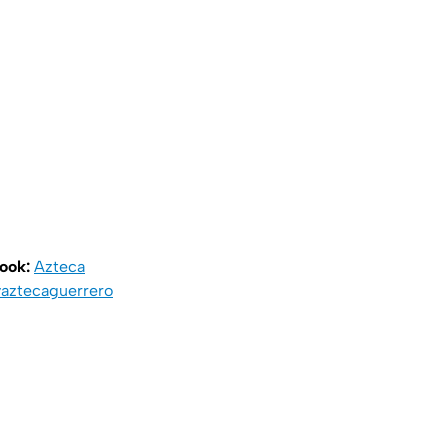
book:
Azteca
aztecaguerrero