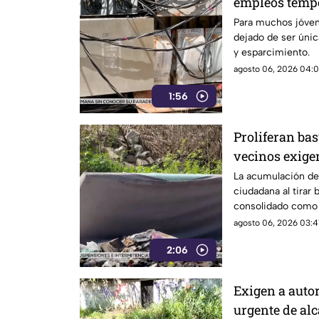
empleos tempo
ciclo escolar
Para muchos jóven
dejado de ser úni
y esparcimiento.
agosto 06, 2026 04:01
1:56
Proliferan bas
vecinos exige
más estrictas
La acumulación de 
ciudadana al tirar 
consolidado como 
ambiental en el pu
agosto 06, 2026 03:41
2:06
Exigen a auto
urgente de alc