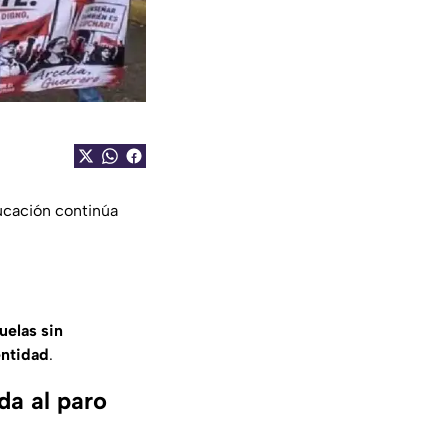
ucación continúa
uelas sin
entidad
.
da al paro