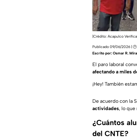
|Crédito: Acapulco Verific
Publicado 09/06/2026 | 🕑
Escrito por:
Osmar R. Mir
El paro laboral con
afectando a miles d
¡Hey! También est
De acuerdo con la 
actividades
, lo que
¿Cuántos alu
del CNTE?