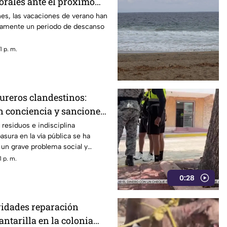
rales ante el próximo
es, las vacaciones de verano han
camente un periodo de descanso
 p. m.
ureros clandestinos:
n conciencia y sanciones
residuos e indisciplina
basura en la vía pública se ha
un grave problema social y
erto de Acapulco.
 p. m.
0:28
ridades reparación
antarilla en la colonia