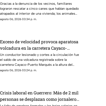
fallecimiento de su dueño
Gracias a la denuncia de los vecinos, familiares
lograron rescatar a cinco canes que habían quedado
atrapados al interior de una vivienda; los animales
serán trasladados a la Ciudad de México para recibir
agosto 06, 2026 03:34 p. m.
atención médica.
Exceso de velocidad provoca aparatosa
volcadura en la carretera Cayaco-
Puerto Marqués
Un conductor lesionado y cortes a la circulación fue
el saldo de una volcadura registrada sobre la
carretera Cayaco-Puerto Marqués a la altura del
poblado Llano Largo, en Acapulco.
agosto 06, 2026 03:24 p. m.
Crisis laboral en Guerrero: Más de 2 mil
personas se desplazan como jornaleros
en 2026
La falta de empleos formales y los bajos salarios en