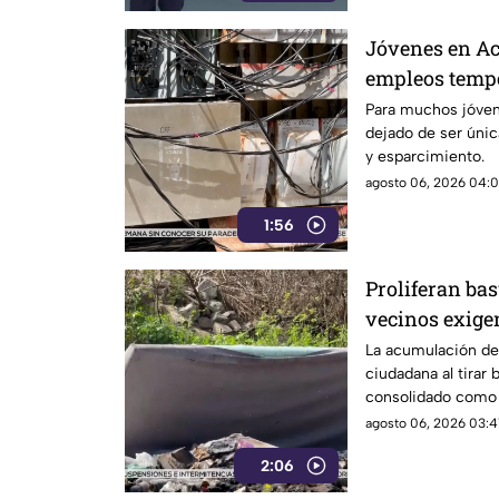
Jóvenes en Ac
empleos tempo
ciclo escolar
Para muchos jóven
dejado de ser úni
y esparcimiento.
agosto 06, 2026 04:01
1:56
Proliferan bas
vecinos exige
más estrictas
La acumulación de 
ciudadana al tirar 
consolidado como 
ambiental en el pu
agosto 06, 2026 03:41
2:06