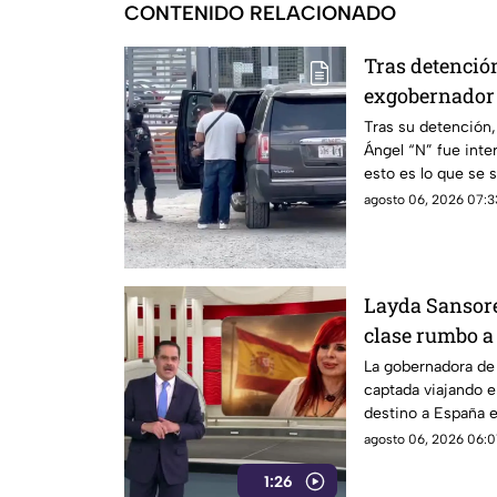
CONTENIDO RELACIONADO
Tras detención
exgobernador 
Altiplano
Tras su detención,
Ángel “N” fue inter
esto es lo que se 
agosto 06, 2026 07:3
Layda Sansore
clase rumbo a
directora del 
La gobernadora de
captada viajando e
destino a España 
actual directora del
agosto 06, 2026 06:01
1:26