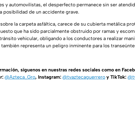
es y automovilistas, el desperfecto permanece sin ser atendi
a posibilidad de un accidente grave.
 sobre la carpeta asfáltica, carece de su cubierta metálica pr
esto que ha sido parcialmente obstruido por ramas y escomb
tránsito vehicular, obligando a los conductores a realizar man
e también representa un peligro inminente para los transeúnt
ormación, síguenos en nuestras redes sociales como en Face
er:
@Azteca_Gro
, Instagram:
@tvaztecaguerrero
y TikTok:
@t