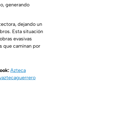
do, generando
otectora, dejando un
ros. Esta situación
iobras evasivas
es que caminan por
book:
Azteca
vaztecaguerrero