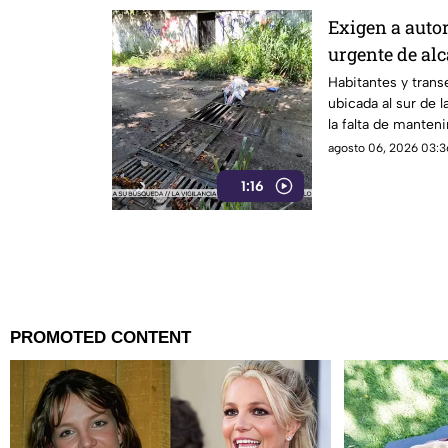
Exigen a auto
urgente de alc
Infonavit de 
Habitantes y transe
ubicada al sur de l
la falta de manteni
drenaje pluvial sob
agosto 06, 2026 03:3
Poniente, señaland
1:16
constante ante el i
el próximo regreso