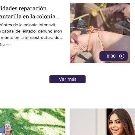
ridades reparación
antarilla en la colonia
Chilpancingo
úntes de la colonia Infonavit,
a capital del estado, denunciaron
miento en la infraestructura del
re la calle Circunvalación
6 p. m.
o que representa un peligro
0:38
nicio de la temporada de lluvias y
 a clases.
Ver más