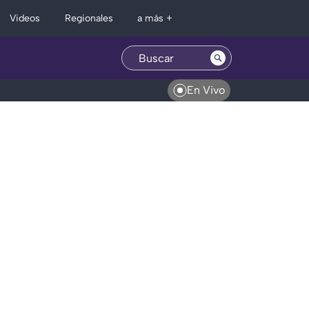
Regionales
Videos
a más +
En Vivo