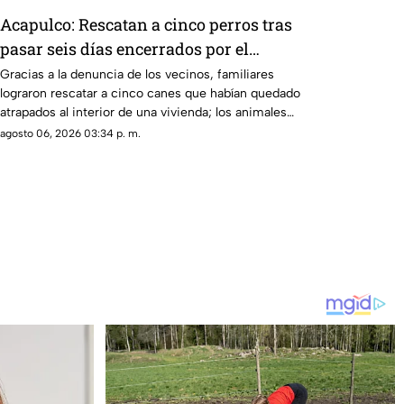
Acapulco: Rescatan a cinco perros tras
pasar seis días encerrados por el
fallecimiento de su dueño
Gracias a la denuncia de los vecinos, familiares
lograron rescatar a cinco canes que habían quedado
atrapados al interior de una vivienda; los animales
serán trasladados a la Ciudad de México para recibir
agosto 06, 2026 03:34 p. m.
atención médica.