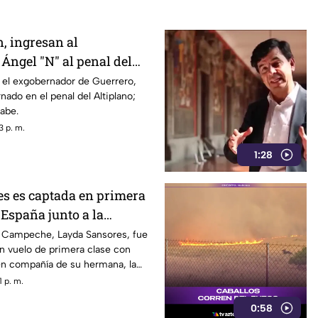
, ingresan al
Ángel "N" al penal del
 el exgobernador de Guerrero,
nado en el penal del Altiplano;
sabe.
3 p. m.
1:28
s es captada en primera
 España junto a la
DIF
 Campeche, Layda Sansores, fue
n vuelo de primera clase con
en compañía de su hermana, la
 DIF estatal.
 p. m.
0:58