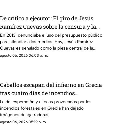
De crítico a ejecutor: El giro de Jesús
Ramírez Cuevas sobre la censura y la
publicidad oficial
En 2013, denunciaba el uso del presupuesto público
para silenciar a los medios. Hoy, Jesús Ramírez
Cuevas es señalado como la pieza central de la
estrategia de censura del gobierno. ¿Qué cambió?
agosto 06, 2026 06:03 p. m.
Caballos escapan del infierno en Grecia
tras cuatro días de incendios
descontrolados
La desesperación y el caos provocados por los
incendios forestales en Grecia han dejado
imágenes desgarradoras.
agosto 06, 2026 05:19 p. m.