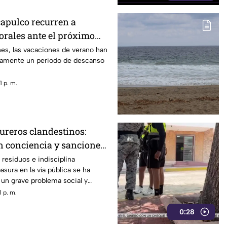
apulco recurren a
rales ante el próximo
es, las vacaciones de verano han
camente un periodo de descanso
 p. m.
ureros clandestinos:
n conciencia y sanciones
residuos e indisciplina
basura en la vía pública se ha
un grave problema social y
erto de Acapulco.
 p. m.
0:28