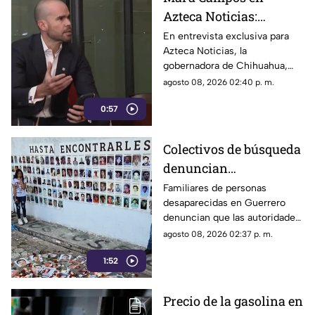
Azteca Noticias:
Advierte que nuevos
En entrevista exclusiva para
Azteca Noticias, la
lineamientos del
gobernadora de Chihuahua,
Gobierno Federal
Maru Campos, alzó la voz
agosto 08, 2026 02:40 p. m.
amenazan la libertad
contra los nuevos lineamientos
de expresión y buscan
0:57
federales, asegurando que
abren la puerta a la censura y
imponer censura
vulneran la libertad de
Colectivos de búsqueda
expresión.
denuncian
restricciones para
Familiares de personas
desaparecidas en Guerrero
ingresar a la sierra de
denuncian que las autoridades
Chilpancingo
les negaron el
agosto 08, 2026 02:37 p. m.
acompañamiento para ingresar
1:52
a comunidades de la sierra de
Chilpancingo, limitando sus
labores de búsqueda y
Precio de la gasolina en
difusión.