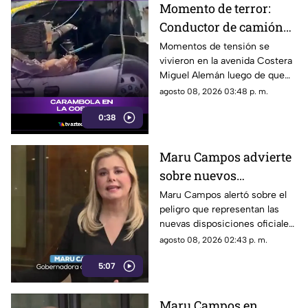
Momento de terror:
Conductor de camión
urbano pierde el
Momentos de tensión se
vivieron en la avenida Costera
control y choca contra
Miguel Alemán luego de que
autos en plena Costera
un camión urbano se estrellara
agosto 08, 2026 03:48 p. m.
Miguel Alemán
contra varios vehículos
0:38
estacionados cerca del Parque
de la Reina.
Maru Campos advierte
sobre nuevos
lineamientos: Alerta
Maru Campos alertó sobre el
peligro que representan las
que buscan sancionar a
nuevas disposiciones oficiales,
medios críticos y
las cuales podrían utilizarse
agosto 08, 2026 02:43 p. m.
limitar la libertad de
para castigar la libertad de
expresión
5:07
expresión y el periodismo
crítico en el país.
Maru Campos en