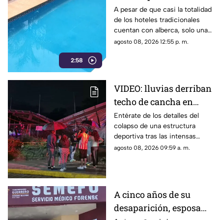
medidas de seguridad
A pesar de que casi la totalidad
de los hoteles tradicionales
en albercas de hoteles
cuentan con alberca, solo una
tradicionales
mínima parte dispone de
agosto 08, 2026 12:55 p. m.
salvavidas capacitados.
2:58
VIDEO: lluvias derriban
techo de cancha en
Chilpancingo; hubo
Entérate de los detalles del
colapso de una estructura
lesionados
deportiva tras las intensas
precipitaciones y el reporte de
agosto 08, 2026 09:59 a. m.
atención a los afectados.
A cinco años de su
desaparición, esposa