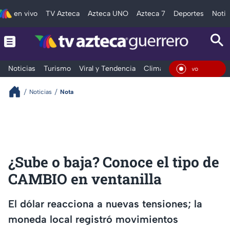
en vivo
TV Azteca
Azteca UNO
Azteca 7
Deportes
Notic
Noticias
Turismo
Viral y Tendencia
Clima
Deportes
Espec
En Viv
Noticias
Nota
¿Sube o baja? Conoce el tipo de
CAMBIO en ventanilla
El dólar reacciona a nuevas tensiones; la
moneda local registró movimientos