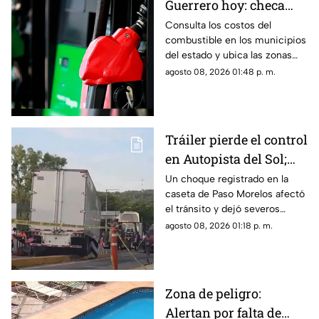
Guerrero hoy: checa
cuánto cuestan los
Consulta los costos del
combustible en los municipios
litros
del estado y ubica las zonas
con las tarifas más accesibles
agosto 08, 2026 01:48 p. m.
este sábado.
Tráiler pierde el control
en Autopista del Sol;
fallece una persona
Un choque registrado en la
caseta de Paso Morelos afectó
el tránsito y dejó severos
daños; este fue el saldo.
agosto 08, 2026 01:18 p. m.
Zona de peligro:
Alertan por falta de