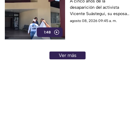
de Vicente Suástegui
A cinco años de la
desaparición del activista
acude al Semefo en
Vicente Suástegui, su esposa
Chilpancingo
acudió al Semefo de
agosto 08, 2026 09:45 a. m.
Chilpancingo para revisar
1:48
archivos forenses.
Ver más