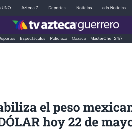
a UNO
Azteca 7
Deportes
Noticias
adn Noticias
eportes
Espectáculos
Policiaca
Oaxaca
MasterChef 24/7
abiliza el peso mexica
l DÓLAR hoy 22 de may