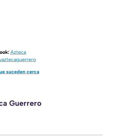
book:
Azteca
vaztecaguerrero
que suceden cerca
eca Guerrero