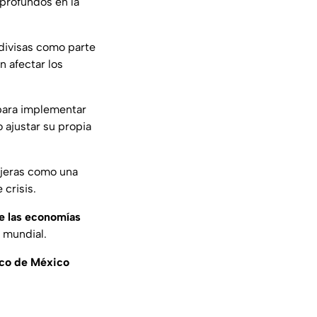
 profundos en la
divisas como parte
 afectar los
 para implementar
o ajustar su propia
njeras como una
crisis.
e las economías
l mundial.
co de México