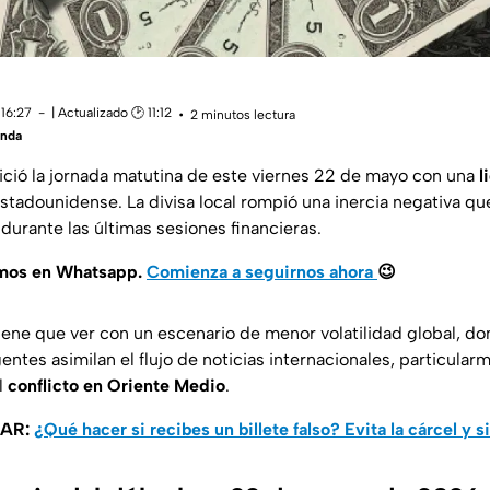
 16:27
| Actualizado 🕑 11:12
2 minutos lectura
anda
ició la jornada matutina de este viernes 22 de mayo con una
l
estadounidense. La divisa local rompió una inercia negativa qu
durante las últimas sesiones financieras.
amos en Whatsapp.
Comienza a seguirnos ahora
😉
iene que ver con un escenario de menor volatilidad global, d
tes asimilan el flujo de noticias internacionales, particular
l
conflicto en Oriente Medio
.
SAR:
¿Qué hacer si recibes un billete falso? Evita la cárcel y 