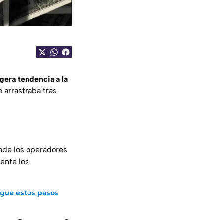
igera tendencia a la
e arrastraba tras
onde los operadores
mente los
sigue estos pasos