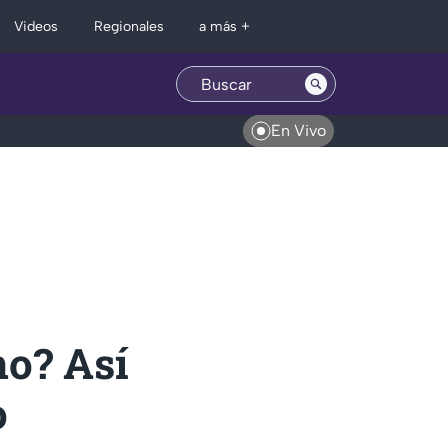
Regionales
Videos
a más +
En Vivo
no? Así
o