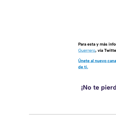
Para esta y más inf
Guerrero
, vía Twitt
Únete al nuevo can
de ti.
¡No te pier