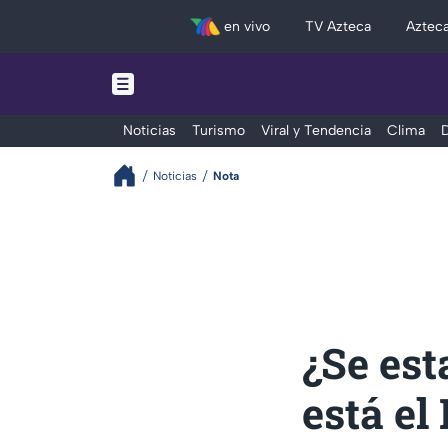
en vivo
TV Azteca
Aztec
Noticias
Turismo
Viral y Tendencia
Clima
D
Noticias
Nota
¿Se est
está e