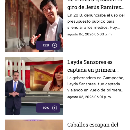
giro de Jesús Ramírez
Cuevas sobre la
En 2013, denunciaba el uso del
presupuesto público para
censura y la publicidad
silenciar a los medios. Hoy,
oficial
Jesús Ramírez Cuevas es
agosto 06, 2026 06:03 p. m.
señalado como la pieza central
1:28
de la estrategia de censura del
gobierno. ¿Qué cambió?
Layda Sansores es
captada en primera
clase rumbo a España
La gobernadora de Campeche,
Layda Sansores, fue captada
junto a la directora del
viajando en vuelo de primera
DIF
clase con destino a España en
agosto 06, 2026 06:01 p. m.
compañía de su hermana, la
1:26
actual directora del DIF estatal.
Caballos escapan del