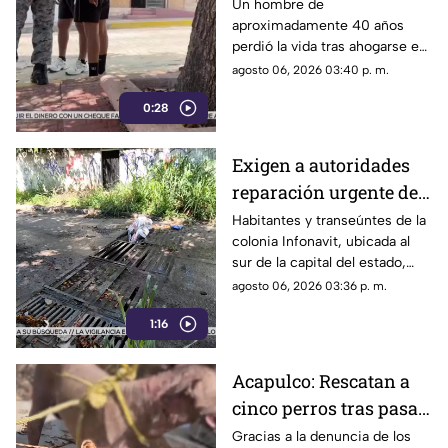
mu3r3 ahogado en la
Un hombre de
aproximadamente 40 años
alberca de un hotel en
perdió la vida tras ahogarse en
Acapulco
la alberca de un hotel del
agosto 06, 2026 03:40 p. m.
fraccionamiento Las Playas, en
0:28
Acapulco, mientras
vacacionaba con su familia.
Exigen a autoridades
reparación urgente de
alcantarilla en la
Habitantes y transeúntes de la
colonia Infonavit, ubicada al
colonia Infonavit de
sur de la capital del estado,
Chilpancingo
denunciaron la falta de
agosto 06, 2026 03:36 p. m.
mantenimiento en la
1:16
infraestructura del drenaje
pluvial sobre la calle
Circunvalación Poniente,
Acapulco: Rescatan a
señalando que representa un
cinco perros tras pasar
peligro constante ante el inicio
de la temporada de lluvias y el
seis días encerrados
Gracias a la denuncia de los