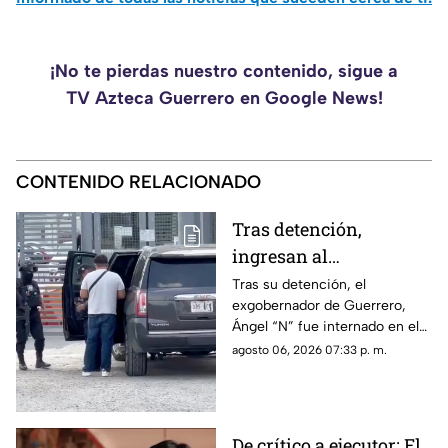
¡No te pierdas nuestro contenido, sigue a
TV Azteca Guerrero en Google News!
CONTENIDO RELACIONADO
Tras detención,
ingresan al
exgobernador Ángel
Tras su detención, el
exgobernador de Guerrero,
"N" al penal del
Ángel “N” fue internado en el
Altiplano
penal del Altiplano; esto es lo
agosto 06, 2026 07:33 p. m.
que se sabe.
De crítico a ejecutor: El