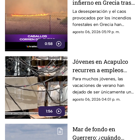
infierno en Grecia tras
cuatro días de
La desesperación y el caos
provocados por los incendios
incendios
forestales en Grecia han
descontrolados
dejado imágenes
agosto 06, 2026 05:19 p. m.
desgarradoras.
0:58
Jóvenes en Acapulco
recurren a empleos
temporales ante el
Para muchos jóvenes, las
vacaciones de verano han
próximo ciclo escolar
dejado de ser únicamente un
periodo de descanso y
agosto 06, 2026 04:01 p. m.
esparcimiento.
1:56
Mar de fondo en
Guerrero: ¿cuándo