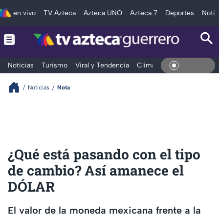
en vivo
TV Azteca
Azteca UNO
Azteca 7
Deportes
Notic
Noticias
Turismo
Viral y Tendencia
Clima
Deportes
Espec
En Vivo
Noticias
Nota
¿Qué está pasando con el tipo
de cambio? Así amanece el
DÓLAR
El valor de la moneda mexicana frente a la