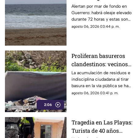
llegará y qué zonas de
Alertan por mar de fondo en
Guerrero: habrá oleaje elevado
Acapulco serán
durante 72 horas y estas son
afectadas?
las zonas de Acapulco con
agosto 06, 2026 03:44 p. m.
mayor riesgo.
Proliferan basureros
clandestinos: vecinos
exigen conciencia y
La acumulación de residuos e
indisciplina ciudadana al tirar
sanciones más
basura en la vía pública se ha
estrictas
consolidado como un grave
agosto 06, 2026 03:41 p. m.
problema social y ambiental en
2:06
el puerto de Acapulco.
Tragedia en Las Playas:
Turista de 40 años