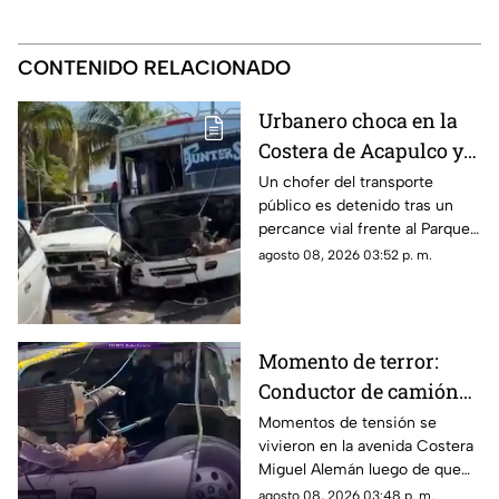
CONTENIDO RELACIONADO
Urbanero choca en la
Costera de Acapulco y
ocasiona severos
Un chofer del transporte
público es detenido tras un
daños
percance vial frente al Parque
de la Reina.
agosto 08, 2026 03:52 p. m.
Momento de terror:
Conductor de camión
urbano pierde el
Momentos de tensión se
vivieron en la avenida Costera
control y choca contra
Miguel Alemán luego de que
autos en plena Costera
un camión urbano se estrellara
agosto 08, 2026 03:48 p. m.