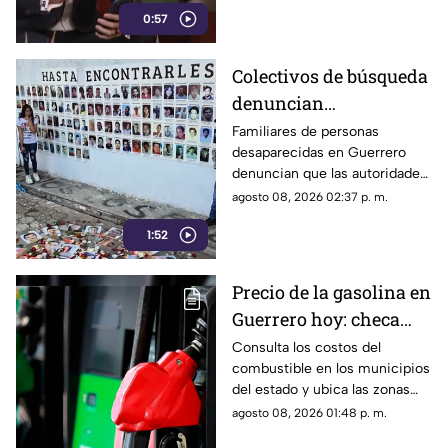
de expresión y buscan
0:57
federales, asegurando que
abren la puerta a la censura y
imponer censura
vulneran la libertad de
Colectivos de búsqueda
expresión.
denuncian
restricciones para
Familiares de personas
desaparecidas en Guerrero
ingresar a la sierra de
denuncian que las autoridades
Chilpancingo
les negaron el
agosto 08, 2026 02:37 p. m.
acompañamiento para ingresar
1:52
a comunidades de la sierra de
Chilpancingo, limitando sus
labores de búsqueda y
Precio de la gasolina en
difusión.
Guerrero hoy: checa
cuánto cuestan los
Consulta los costos del
combustible en los municipios
litros
del estado y ubica las zonas
con las tarifas más accesibles
agosto 08, 2026 01:48 p. m.
este sábado.