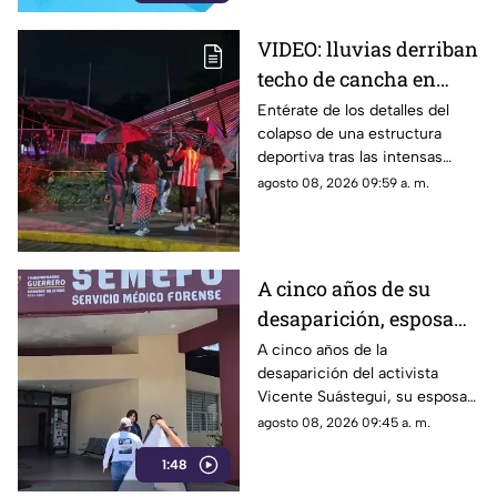
VIDEO: lluvias derriban
techo de cancha en
Chilpancingo; hubo
Entérate de los detalles del
colapso de una estructura
lesionados
deportiva tras las intensas
precipitaciones y el reporte de
agosto 08, 2026 09:59 a. m.
atención a los afectados.
A cinco años de su
desaparición, esposa
de Vicente Suástegui
A cinco años de la
desaparición del activista
acude al Semefo en
Vicente Suástegui, su esposa
Chilpancingo
acudió al Semefo de
agosto 08, 2026 09:45 a. m.
Chilpancingo para revisar
1:48
archivos forenses.