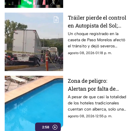
Tráiler pierde el control
en Autopista del Sol;
fallece una persona
Un choque registrado en la
caseta de Paso Morelos afectó
el tránsito y dejó severos
daños; este fue el saldo.
agosto 08, 2026 01:18 p. m.
Zona de peligro:
Alertan por falta de
medidas de seguridad
A pesar de que casi la totalidad
de los hoteles tradicionales
en albercas de hoteles
cuentan con alberca, solo una
tradicionales
mínima parte dispone de
agosto 08, 2026 12:55 p. m.
salvavidas capacitados.
2:58