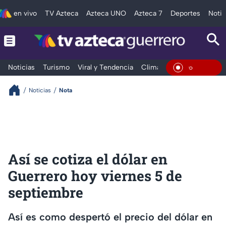
en vivo
TV Azteca
Azteca UNO
Azteca 7
Deportes
Notic
Noticias
Turismo
Viral y Tendencia
Clima
Deportes
Espec
En Vivo
Noticias
Nota
Así se cotiza el dólar en
Guerrero hoy viernes 5 de
septiembre
Así es como despertó el precio del dólar en