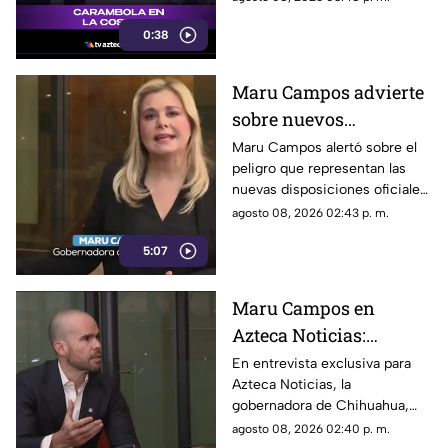
Miguel Alemán
contra varios vehículos
0:38
estacionados cerca del Parque
de la Reina.
Maru Campos advierte
sobre nuevos
lineamientos: Alerta
Maru Campos alertó sobre el
peligro que representan las
que buscan sancionar a
nuevas disposiciones oficiales,
medios críticos y
las cuales podrían utilizarse
agosto 08, 2026 02:43 p. m.
limitar la libertad de
para castigar la libertad de
expresión
5:07
expresión y el periodismo
crítico en el país.
Maru Campos en
Azteca Noticias:
Advierte que nuevos
En entrevista exclusiva para
Azteca Noticias, la
lineamientos del
gobernadora de Chihuahua,
Gobierno Federal
Maru Campos, alzó la voz
agosto 08, 2026 02:40 p. m.
amenazan la libertad
contra los nuevos lineamientos