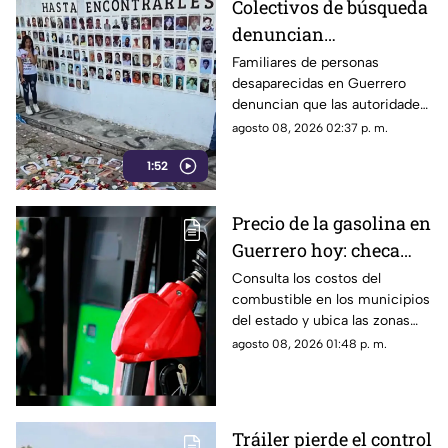
Colectivos de búsqueda
expresión.
denuncian
restricciones para
Familiares de personas
desaparecidas en Guerrero
ingresar a la sierra de
denuncian que las autoridades
Chilpancingo
les negaron el
agosto 08, 2026 02:37 p. m.
acompañamiento para ingresar
1:52
a comunidades de la sierra de
Chilpancingo, limitando sus
labores de búsqueda y
Precio de la gasolina en
difusión.
Guerrero hoy: checa
cuánto cuestan los
Consulta los costos del
combustible en los municipios
litros
del estado y ubica las zonas
con las tarifas más accesibles
agosto 08, 2026 01:48 p. m.
este sábado.
Tráiler pierde el control