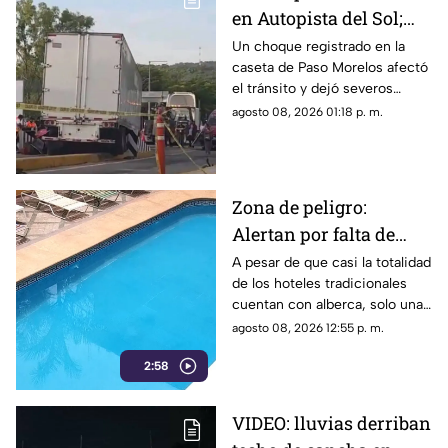
en Autopista del Sol;
fallece una persona
Un choque registrado en la
caseta de Paso Morelos afectó
el tránsito y dejó severos
daños; este fue el saldo.
agosto 08, 2026 01:18 p. m.
Zona de peligro:
Alertan por falta de
medidas de seguridad
A pesar de que casi la totalidad
de los hoteles tradicionales
en albercas de hoteles
cuentan con alberca, solo una
tradicionales
mínima parte dispone de
agosto 08, 2026 12:55 p. m.
salvavidas capacitados.
2:58
VIDEO: lluvias derriban