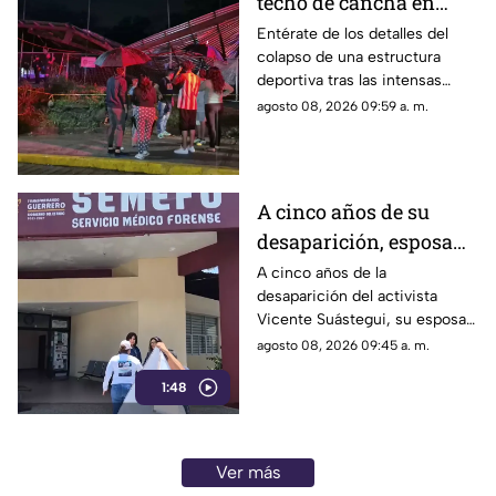
techo de cancha en
Chilpancingo; hubo
Entérate de los detalles del
colapso de una estructura
lesionados
deportiva tras las intensas
precipitaciones y el reporte de
agosto 08, 2026 09:59 a. m.
atención a los afectados.
A cinco años de su
desaparición, esposa
de Vicente Suástegui
A cinco años de la
desaparición del activista
acude al Semefo en
Vicente Suástegui, su esposa
Chilpancingo
acudió al Semefo de
agosto 08, 2026 09:45 a. m.
Chilpancingo para revisar
1:48
archivos forenses.
Ver más