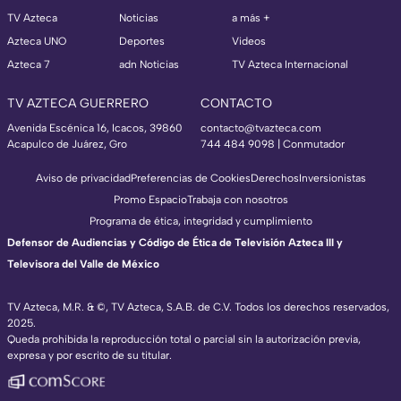
TV Azteca
Noticias
a más +
Azteca UNO
Deportes
Videos
Azteca 7
adn Noticias
TV Azteca Internacional
TV AZTECA GUERRERO
CONTACTO
Avenida Escénica 16, Icacos, 39860
contacto@tvazteca.com
Acapulco de Juárez, Gro
744 484 9098 | Conmutador
Aviso de privacidad
Preferencias de Cookies
Derechos
Inversionistas
Promo Espacio
Trabaja con nosotros
Programa de ética, integridad y cumplimiento
Defensor de Audiencias y Código de Ética de Televisión Azteca III y
Televisora del Valle de México
TV Azteca, M.R. & ©, TV Azteca, S.A.B. de C.V. Todos los derechos reservados,
2025.
Queda prohibida la reproducción total o parcial sin la autorización previa,
expresa y por escrito de su titular.