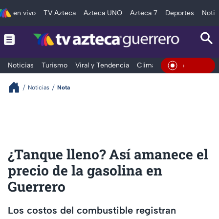
en vivo
TV Azteca
Azteca UNO
Azteca 7
Deportes
Notic
Noticias
Turismo
Viral y Tendencia
Clima
Deportes
Espec
En Vivo
Noticias
Nota
¿Tanque lleno? Así amanece el
precio de la gasolina en
Guerrero
Los costos del combustible registran