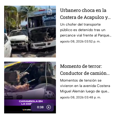
Urbanero choca en la
Costera de Acapulco y
ocasiona severos
Un chofer del transporte
público es detenido tras un
daños
percance vial frente al Parque
de la Reina.
agosto 08, 2026 03:52 p. m.
Momento de terror:
Conductor de camión
urbano pierde el
Momentos de tensión se
vivieron en la avenida Costera
control y choca contra
Miguel Alemán luego de que
autos en plena Costera
un camión urbano se estrellara
agosto 08, 2026 03:48 p. m.
Miguel Alemán
contra varios vehículos
0:38
estacionados cerca del Parque
de la Reina.