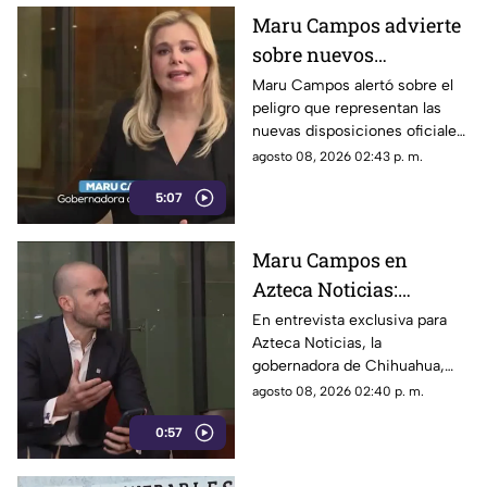
Maru Campos advierte
sobre nuevos
lineamientos: Alerta
Maru Campos alertó sobre el
peligro que representan las
que buscan sancionar a
nuevas disposiciones oficiales,
medios críticos y
las cuales podrían utilizarse
agosto 08, 2026 02:43 p. m.
limitar la libertad de
para castigar la libertad de
expresión
5:07
expresión y el periodismo
crítico en el país.
Maru Campos en
Azteca Noticias:
Advierte que nuevos
En entrevista exclusiva para
Azteca Noticias, la
lineamientos del
gobernadora de Chihuahua,
Gobierno Federal
Maru Campos, alzó la voz
agosto 08, 2026 02:40 p. m.
amenazan la libertad
contra los nuevos lineamientos
de expresión y buscan
0:57
federales, asegurando que
abren la puerta a la censura y
imponer censura
vulneran la libertad de