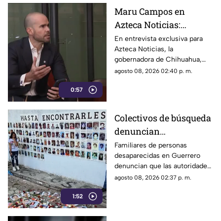
Maru Campos en
Azteca Noticias:
Advierte que nuevos
En entrevista exclusiva para
Azteca Noticias, la
lineamientos del
gobernadora de Chihuahua,
Gobierno Federal
Maru Campos, alzó la voz
agosto 08, 2026 02:40 p. m.
amenazan la libertad
contra los nuevos lineamientos
de expresión y buscan
0:57
federales, asegurando que
abren la puerta a la censura y
imponer censura
vulneran la libertad de
Colectivos de búsqueda
expresión.
denuncian
restricciones para
Familiares de personas
desaparecidas en Guerrero
ingresar a la sierra de
denuncian que las autoridades
Chilpancingo
les negaron el
agosto 08, 2026 02:37 p. m.
acompañamiento para ingresar
1:52
a comunidades de la sierra de
Chilpancingo, limitando sus
labores de búsqueda y