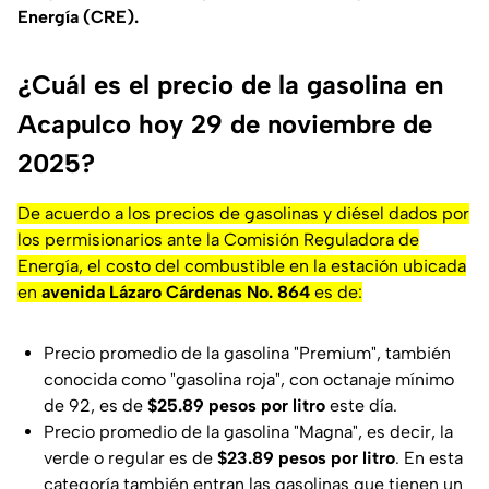
Energía (CRE).
¿Cuál es el precio de la gasolina en
Acapulco hoy 29 de noviembre de
2025?
De acuerdo a los precios de gasolinas y diésel dados por
los permisionarios ante la Comisión Reguladora de
Energía, el costo del combustible en la estación ubicada
en
avenida Lázaro Cárdenas No. 864
es de:
Precio promedio de la gasolina "Premium", también
conocida como "gasolina roja", con octanaje mínimo
de 92, es de
$25.89
pesos por litro
este día.
Precio promedio de la gasolina "Magna", es decir, la
verde o regular es de
$23.89 pesos por litro
. En esta
categoría también entran las gasolinas que tienen un