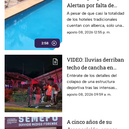
Alertan por falta de
medidas de seguridad
A pesar de que casi la totalidad
de los hoteles tradicionales
en albercas de hoteles
cuentan con alberca, solo una
tradicionales
mínima parte dispone de
agosto 08, 2026 12:55 p. m.
salvavidas capacitados.
2:58
VIDEO: lluvias derriban
techo de cancha en
Chilpancingo; hubo
Entérate de los detalles del
colapso de una estructura
lesionados
deportiva tras las intensas
precipitaciones y el reporte de
agosto 08, 2026 09:59 a. m.
atención a los afectados.
A cinco años de su