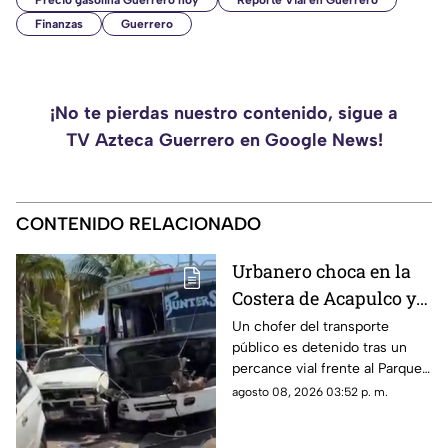
Precio gasolina Guerrero hoy
Reporte Vial en Guerrero
Finanzas
Guerrero
¡No te pierdas nuestro contenido, sigue a
TV Azteca Guerrero en Google News!
CONTENIDO RELACIONADO
Urbanero choca en la
Costera de Acapulco y
ocasiona severos
Un chofer del transporte
público es detenido tras un
daños
percance vial frente al Parque
de la Reina.
agosto 08, 2026 03:52 p. m.