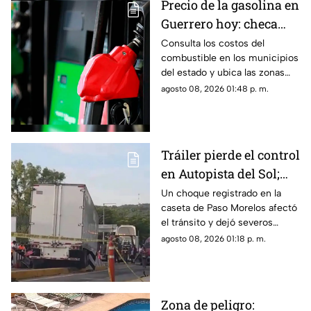
Precio de la gasolina en
difusión.
Guerrero hoy: checa
cuánto cuestan los
Consulta los costos del
combustible en los municipios
litros
del estado y ubica las zonas
con las tarifas más accesibles
agosto 08, 2026 01:48 p. m.
este sábado.
Tráiler pierde el control
en Autopista del Sol;
fallece una persona
Un choque registrado en la
caseta de Paso Morelos afectó
el tránsito y dejó severos
daños; este fue el saldo.
agosto 08, 2026 01:18 p. m.
Zona de peligro: