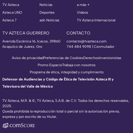
TV Azteca
Noticias
a más +
Azteca UNO
Deportes
Videos
Azteca 7
adn Noticias
TV Azteca Internacional
TV AZTECA GUERRERO
CONTACTO
Avenida Escénica 16, Icacos, 39860
contacto@tvazteca.com
Acapulco de Juárez, Gro
744 484 9098 | Conmutador
Aviso de privacidad
Preferencias de Cookies
Derechos
Inversionistas
Promo Espacio
Trabaja con nosotros
Programa de ética, integridad y cumplimiento
Defensor de Audiencias y Código de Ética de Televisión Azteca III y
Televisora del Valle de México
TV Azteca, M.R. & ©, TV Azteca, S.A.B. de C.V. Todos los derechos reservados,
2025.
Queda prohibida la reproducción total o parcial sin la autorización previa,
expresa y por escrito de su titular.