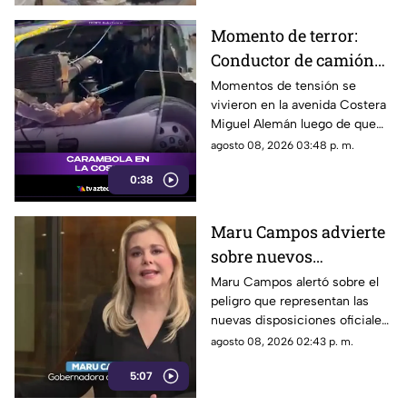
Momento de terror:
Conductor de camión
urbano pierde el
Momentos de tensión se
vivieron en la avenida Costera
control y choca contra
Miguel Alemán luego de que
autos en plena Costera
un camión urbano se estrellara
agosto 08, 2026 03:48 p. m.
Miguel Alemán
contra varios vehículos
0:38
estacionados cerca del Parque
de la Reina.
Maru Campos advierte
sobre nuevos
lineamientos: Alerta
Maru Campos alertó sobre el
peligro que representan las
que buscan sancionar a
nuevas disposiciones oficiales,
medios críticos y
las cuales podrían utilizarse
agosto 08, 2026 02:43 p. m.
limitar la libertad de
para castigar la libertad de
expresión
5:07
expresión y el periodismo
crítico en el país.