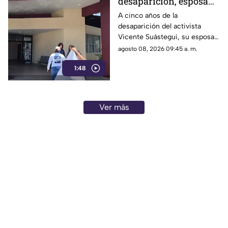
desaparición, esposa
de Vicente Suástegui
A cinco años de la
desaparición del activista
acude al Semefo en
Vicente Suástegui, su esposa
Chilpancingo
acudió al Semefo de
agosto 08, 2026 09:45 a. m.
Chilpancingo para revisar
1:48
archivos forenses.
Ver más