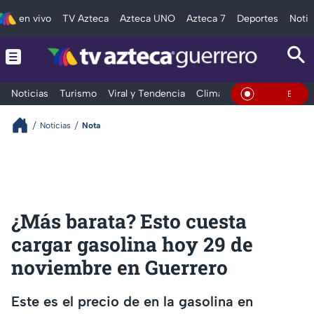
en vivo
TV Azteca
Azteca UNO
Azteca 7
Deportes
Notic
Noticias
Turismo
Viral y Tendencia
Clima
Deportes
Espec
En Vivo
Noticias
Nota
¿Más barata? Esto cuesta
cargar gasolina hoy 29 de
noviembre en Guerrero
Este es el precio de en la gasolina en