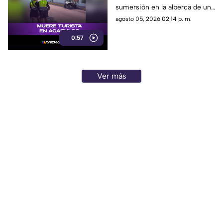
sumersión en la alberca de un
hospedaje ubicado sobre la
agosto 05, 2026 02:14 p. m.
avenida Gran Vía Tropical, en
0:57
el tradicional fraccionamiento
Las Playas de este puerto.
Ver más