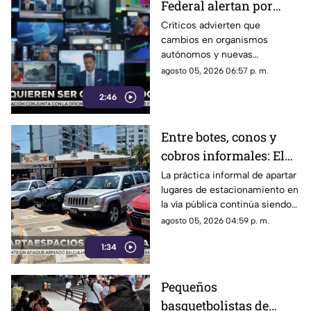
Federal alertan por
presuntos intentos de
Críticos advierten que
cambios en organismos
controlar la
autónomos y nuevas
información
regulaciones podrían afectar la
agosto 05, 2026 06:57 p. m.
libertad de expresión.
2:46
Entre botes, conos y
cobros informales: El
calvario de
La práctica informal de apartar
lugares de estacionamiento en
estacionarse en la
la vía pública continúa siendo
Costera de Acapulco
un tema de constante debate y
agosto 05, 2026 04:59 p. m.
controversia entre
1:34
automovilistas, comerciantes
y turistas que transitan por la
icónica avenida Costera
Pequeños
Miguel Alemán.
basquetbolistas de