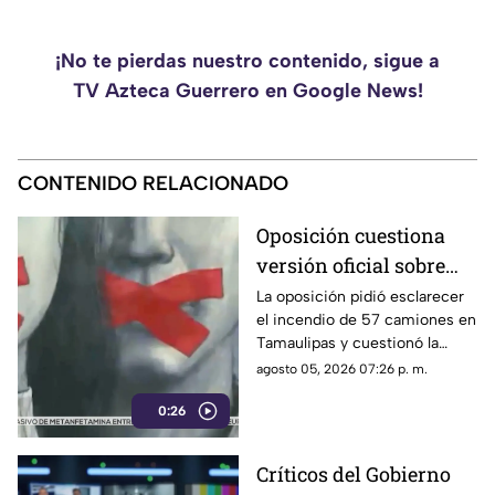
¡No te pierdas nuestro contenido, sigue a
TV Azteca Guerrero en Google News!
CONTENIDO RELACIONADO
Oposición cuestiona
versión oficial sobre
incendio de 57
La oposición pidió esclarecer
el incendio de 57 camiones en
camiones en
Tamaulipas y cuestionó la
Tamaulipas
versión presentada por las
agosto 05, 2026 07:26 p. m.
autoridades.
0:26
Críticos del Gobierno