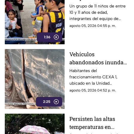
Chilpancingo buscan
Un grupo de 11 niños de entre
10 y 11 años de edad,
apoyo para competir en
integrantes del equipo de
torneo nacional en
básquetbol Panteras de
agosto 05, 2026 04:55 p. m.
Veracruz
Chilpancingo, se encuentran
1:36
reuniendo fondos para poder
participar en un torneo de
minibásquetbol que se llevará
Vehículos
a cabo en Orizaba, Veracruz,
abandonados inundan
del 19 al 23 de agosto.
la Unidad Habitacional
Habitantes del
fraccionamiento CEXA 1,
Colosio: Vecinos
ubicado en la Unidad
denuncian foco de
Habitacional Colosio, han
agosto 05, 2026 04:52 p. m.
infección e inseguridad
alzado la voz para denunciar
2:25
una grave problemática que
afecta a su comunidad: la
presencia de decenas de
Persisten las altas
automóviles abandonados en la
temperaturas en
vía pública.