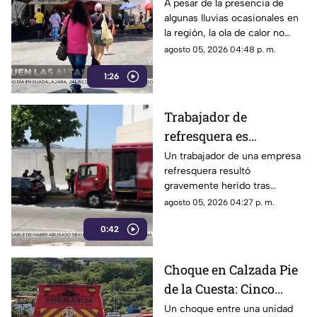
Guerrero por efecto de
A pesar de la presencia de
algunas lluvias ocasionales en
la canícula
la región, la ola de calor no
cede en el estado de Guerrero.
agosto 05, 2026 04:48 p. m.
1:26
Trabajador de
refresquera es
atropellado en la
Un trabajador de una empresa
refresquera resultó
Costera Miguel Alemán
gravemente herido tras
resbalar de su camión y ser
agosto 05, 2026 04:27 p. m.
arrollado por un taxi en la
0:42
Costera Miguel Alemán.
Choque en Calzada Pie
de la Cuesta: Cinco
lesionados tras
Un choque entre una unidad