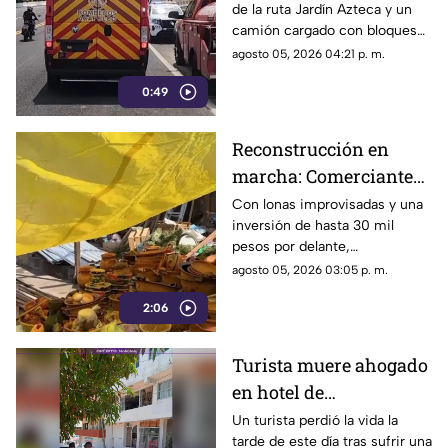
de la ruta Jardín Azteca y un
impacto entre combi y
camión cargado con bloques
camión de carga
de concreto movilizó a los
agosto 05, 2026 04:21 p. m.
cuerpos de emergencia en
0:49
Acapulco.
Reconstrucción en
marcha: Comerciantes
del Mercado Central de
Con lonas improvisadas y una
inversión de hasta 30 mil
Acapulco se levantan
pesos por delante,
tras la explosión
comerciantes del Mercado
agosto 05, 2026 03:05 p. m.
Central buscan salir adelante
2:06
tras perder gran parte de sus
negocios. Conoce su historia
de esfuerzo y resiliencia.
Turista muere ahogado
en hotel de
fraccionamiento Las
Un turista perdió la vida la
tarde de este día tras sufrir una
Playas en Acapulco