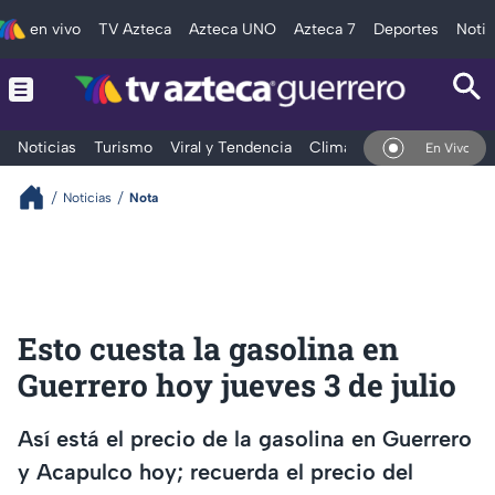
en vivo
TV Azteca
Azteca UNO
Azteca 7
Deportes
Notic
Noticias
Turismo
Viral y Tendencia
Clima
Deportes
Espec
En Vivo
Noticias
Nota
Esto cuesta la gasolina en
Guerrero hoy jueves 3 de julio
Así está el precio de la gasolina en Guerrero
y Acapulco hoy; recuerda el precio del