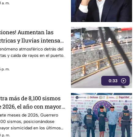
 a. m.
iones! Aumentan las
tricas y lluvias intensas
fenómeno atmosférico detrás del
as y caída de rayos en el puerto.
 p. m.
0:33
stra más de 8,100 sismos
e 2026, el año con mayor
 los últimos cinco años
ete meses de 2026, Guerrero
,100 sismos, posicionándose
ayor sismicidad en los últimos
diendo las alertas entre la
 p. m.