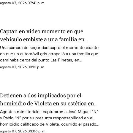
agosto 07, 2026 07:41 p. m.
Captan en video momento en que
vehículo embiste a una familia en
Chilpancingo
Una cámara de seguridad captó el momento exacto
en que un automóvil gris atropelló a una familia que
caminaba cerca del punto Las Pinetas, en
Chilpancingo.
agosto 07, 2026 03:13 p. m.
Detienen a dos implicados por el
homicidio de Violeta en su estética en
Acapulco
Agentes ministeriales capturaron a José Miguel “N”
y Pablo “N” por su presunta responsabilidad en el
homicidio calificado de Violeta, ocurrido el pasado
4 de mayo en la colonia Progreso de Acapulco.
agosto 07, 2026 03:06 p. m.