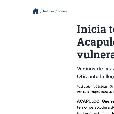
Noticias
Video
Inicia 
Acapulc
vulnera
Vecinos de las 
Otis ante la lle
Publicado 14/05/2026 | 🕑 
Por:
Luis Rangel, Isaac Qu
ACAPULCO, Guerre
temor se apodera de
Protección Civil y 