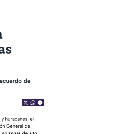
n
as
recuerdo de
 y huracanes, el
ión General de
n en
zonas de alto