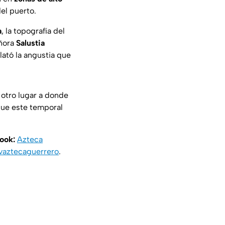
el puerto.
a
, la topografía del
eñora
Salustia
lató la angustia que
 otro lugar a donde
que este temporal
book:
Azteca
vaztecaguerrero
.