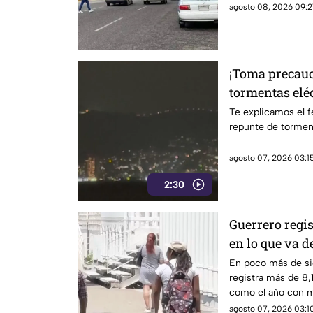
agosto 08, 2026 09:21
¡Toma precauc
tormentas eléc
en Acapulco
Te explicamos el 
repunte de torment
agosto 07, 2026 03:15
2:30
Guerrero regi
en lo que va d
sismicidad de
En poco más de si
registra más de 8
como el año con m
cinco años y encen
agosto 07, 2026 03:10