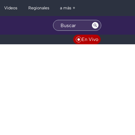
Regionales
Videos
a más +
En Vivo