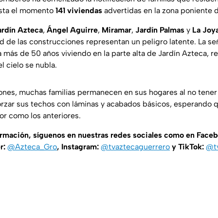
sta el momento
141 viviendas
advertidas en la zona poniente d
ardín Azteca
,
Ángel Aguirre
,
Miramar
,
Jardín Palmas
y
La Joy
dad de las construcciones representan un peligro latente. La s
va más de 50 años viviendo en la parte alta de Jardín Azteca, re
l cielo se nubla.
ciones, muchas familias permanecen en sus hogares al no tener
eforzar sus techos con láminas y acabados básicos, esperando 
or como los anteriores.
ormación, síguenos en nuestras redes sociales como en Face
er:
@Azteca_Gro
, Instagram:
@tvaztecaguerrero
y TikTok:
@t