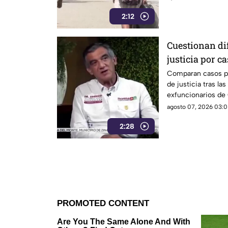
ciudadanía.
2:12
Cuestionan dif
justicia por c
y Sinaloa
Comparan casos pol
de justicia tras la
exfuncionarios de 
agosto 07, 2026 03:0
2:28