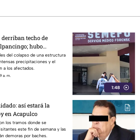
 derriban techo de
lpancingo; hubo
les del colapso de una estructura
intensas precipitaciones y el
n a los afectados.
9 a. m.
1:48
dado: así estará la
oy en Acapulco
on los tramos donde se
isitantes este fin de semana y las
rán demoras por baches.