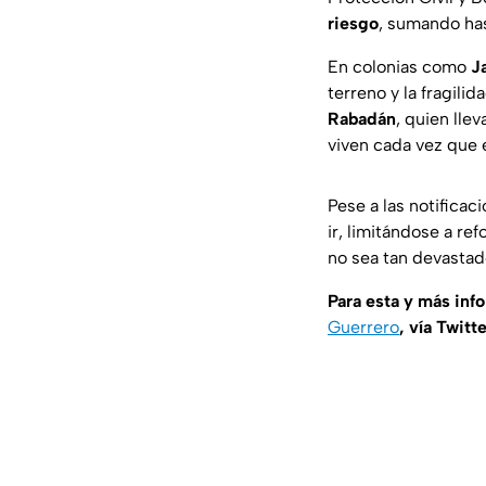
riesgo
, sumando ha
En colonias como
J
terreno y la fragili
Rabadán
, quien lle
viven cada vez que e
Pese a las notifica
ir, limitándose a r
no sea tan devastad
Para esta y más inf
Guerrero
, vía Twitt