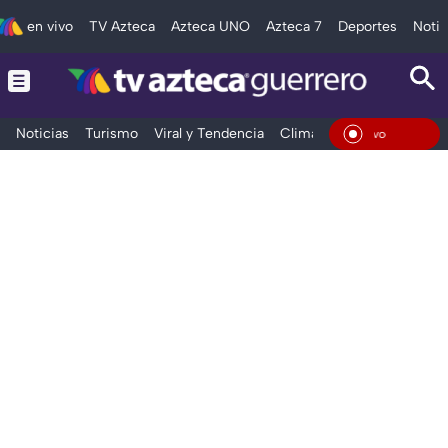
en vivo
TV Azteca
Azteca UNO
Azteca 7
Deportes
Notic
Noticias
Turismo
Viral y Tendencia
Clima
Deportes
Espec
En Vi