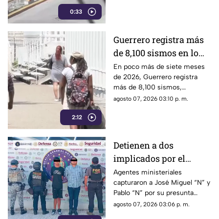
cerca del punto Las Pinetas,
0:33
en Chilpancingo.
Guerrero registra más
de 8,100 sismos en lo
que va de 2026, el año
En poco más de siete meses
de 2026, Guerrero registra
con mayor sismicidad
más de 8,100 sismos,
de los últimos cinco
posicionándose como el año
agosto 07, 2026 03:10 p. m.
años
con mayor sismicidad en los
2:12
últimos cinco años y
encendiendo las alertas entre
la ciudadanía.
Detienen a dos
implicados por el
homicidio de Violeta en
Agentes ministeriales
capturaron a José Miguel “N” y
su estética en Acapulco
Pablo “N” por su presunta
responsabilidad en el
agosto 07, 2026 03:06 p. m.
homicidio calificado de