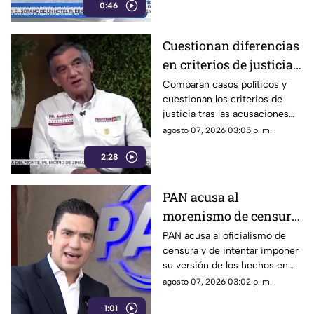
0:46
Violeta, ocurrido el pasado 4
de mayo en la colonia
Progreso de Acapulco.
Cuestionan diferencias
en criterios de justicia
por casos políticos en
Comparan casos políticos y
cuestionan los criterios de
Guerrero y Sinaloa
justicia tras las acusaciones
contra exfuncionarios de
agosto 07, 2026 03:05 p. m.
Guerrero y Sinaloa.
2:28
PAN acusa al
morenismo de censura
y de imponer narrativa
PAN acusa al oficialismo de
censura y de intentar imponer
en el debate público
su versión de los hechos en
medio del debate político
agosto 07, 2026 03:02 p. m.
nacional.
1:01