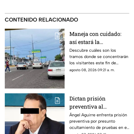
CONTENIDO RELACIONADO
Maneja con cuidado:
así estará la
circulación hoy en
Descubre cuáles son los
tramos donde se concentrarán
Acapulco
los visitantes este fin de
semana y las rutas que
agosto 08, 2026 09:21 a. m.
registrarán demoras por
baches.
Dictan prisión
preventiva al
exgobernador Ángel
Ángel Aguirre enfrenta prisión
preventiva por presunto
Aguirre por presunto
ocultamiento de pruebas en el
ocultamiento de
caso de los 43 normalistas de