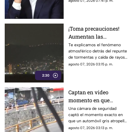
agosto 07, 2026 07:41 p. m.
pruebas en el caso
Ayotzinapa 2014
Ayotzinapa
¡Toma precauciones!
Aumentan las
tormentas eléctricas y
Te explicamos el fenómeno
atmosférico detrás del repunte
lluvias intensas en
de tormentas y caída de rayos
Acapulco
en el puerto.
agosto 07, 2026 03:15 p. m.
2:30
Captan en video
momento en que
vehículo embiste a una
Una cámara de seguridad
captó el momento exacto en
familia en
que un automóvil gris atropelló
Chilpancingo
a una familia que caminaba
agosto 07, 2026 03:13 p. m.