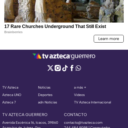
TV Azteca
Noticias
a más +
Azteca UNO
Deportes
Videos
Azteca 7
adn Noticias
TV Azteca Internacional
TV AZTECA GUERRERO
CONTACTO
Avenida Escénica 16, Icacos, 39860
contacto@tvazteca.com
Acapulco de Juárez, Gro
744 484 9098 | Conmutador