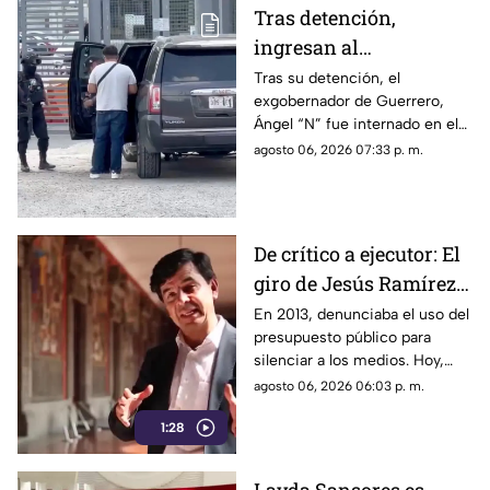
Tras detención,
ingresan al
exgobernador Ángel
Tras su detención, el
exgobernador de Guerrero,
"N" al penal del
Ángel “N” fue internado en el
Altiplano
penal del Altiplano; esto es lo
agosto 06, 2026 07:33 p. m.
que se sabe.
De crítico a ejecutor: El
giro de Jesús Ramírez
Cuevas sobre la
En 2013, denunciaba el uso del
presupuesto público para
censura y la publicidad
silenciar a los medios. Hoy,
oficial
Jesús Ramírez Cuevas es
agosto 06, 2026 06:03 p. m.
señalado como la pieza central
1:28
de la estrategia de censura del
gobierno. ¿Qué cambió?