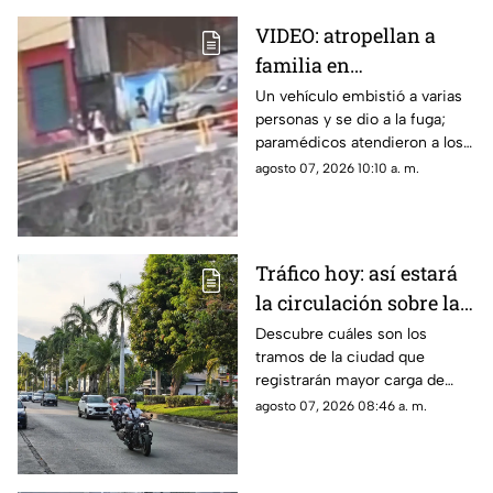
VIDEO: atropellan a
familia en
Chilpancingo; el chofer
Un vehículo embistió a varias
personas y se dio a la fuga;
huyó
paramédicos atendieron a los
lesionados tras el impacto
agosto 07, 2026 10:10 a. m.
captado en video.
Tráfico hoy: así estará
la circulación sobre las
avenidas de Acapulco
Descubre cuáles son los
tramos de la ciudad que
registrarán mayor carga de
vehículos y las zonas donde el
agosto 07, 2026 08:46 a. m.
mal estado del asfalto reducirá
la velocidad.