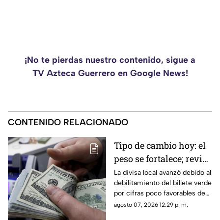
¡No te pierdas nuestro contenido, sigue a
TV Azteca Guerrero en Google News!
CONTENIDO RELACIONADO
Tipo de cambio hoy: el
peso se fortalece; revisa
el precio del dólar
La divisa local avanzó debido al
debilitamiento del billete verde
por cifras poco favorables de
empleo en el país vecino.
agosto 07, 2026 12:29 p. m.