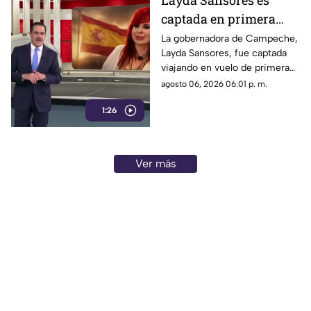
Layda Sansores es
captada en primera
clase rumbo a España
La gobernadora de Campeche,
Layda Sansores, fue captada
junto a la directora del
viajando en vuelo de primera
DIF
clase con destino a España en
agosto 06, 2026 06:01 p. m.
compañía de su hermana, la
1:26
actual directora del DIF estatal.
Ver más