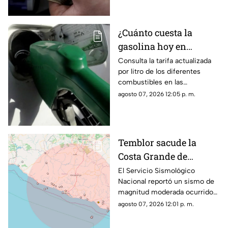
¿Cuánto cuesta la
gasolina hoy en
Guerrero? Revisa los
Consulta la tarifa actualizada
por litro de los diferentes
precios
combustibles en las
gasolinerías del estado durante
agosto 07, 2026 12:05 p. m.
este viernes.
Temblor sacude la
Costa Grande de
Guerrero hoy viernes;
El Servicio Sismológico
Nacional reportó un sismo de
así fue la intensidad
magnitud moderada ocurrido
sobre las costas del estado; así
agosto 07, 2026 12:01 p. m.
fue la intensidad.