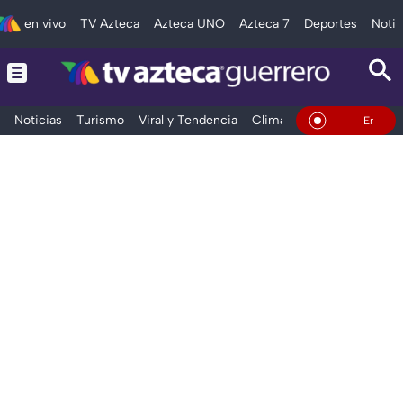
en vivo
TV Azteca
Azteca UNO
Azteca 7
Deportes
Notic
Noticias
Turismo
Viral y Tendencia
Clima
Deportes
Espec
En Vivo