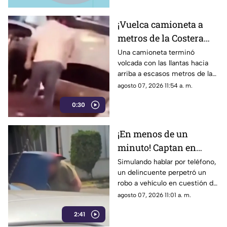
¡Vuelca camioneta a
metros de la Costera
Miguel Alemán en
Una camioneta terminó
volcada con las llantas hacia
Acapulco!
arriba a escasos metros de la
Costera Miguel Alemán.
agosto 07, 2026 11:54 a. m.
0:30
¡En menos de un
minuto! Captan en
video "cristalazo"
Simulando hablar por teléfono,
un delincuente perpetró un
express en la zona
robo a vehículo en cuestión de
Diamante de Acapulco
segundos.
agosto 07, 2026 11:01 a. m.
2:41