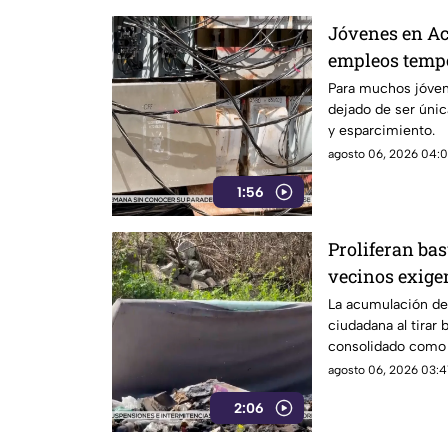
Jóvenes en Ac
empleos tempo
ciclo escolar
Para muchos jóven
dejado de ser úni
y esparcimiento.
agosto 06, 2026 04:01
1:56
Proliferan bas
vecinos exige
más estrictas
La acumulación de 
ciudadana al tirar 
consolidado como 
ambiental en el pu
agosto 06, 2026 03:41
2:06