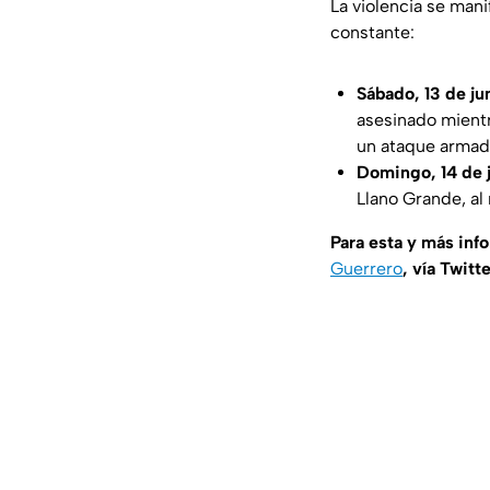
La violencia se mani
constante:
Sábado, 13 de ju
asesinado mientra
un ataque armado
Domingo, 14 de j
Llano Grande, al 
Para esta y más inf
Guerrero
, vía Twitt