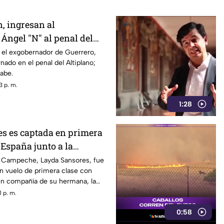
, ingresan al
Ángel "N" al penal del
 el exgobernador de Guerrero,
nado en el penal del Altiplano;
sabe.
3 p. m.
1:28
s es captada en primera
 España junto a la
DIF
 Campeche, Layda Sansores, fue
n vuelo de primera clase con
en compañía de su hermana, la
 DIF estatal.
 p. m.
0:58