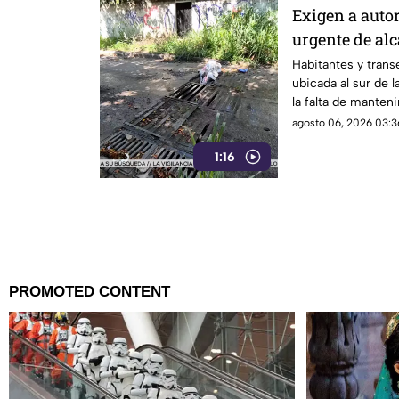
Exigen a auto
urgente de alc
Infonavit de 
Habitantes y transe
ubicada al sur de l
la falta de manteni
drenaje pluvial sob
agosto 06, 2026 03:3
Poniente, señaland
1:16
constante ante el i
el próximo regreso