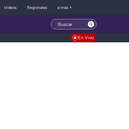
Regionales
Videos
a más +
En Vivo