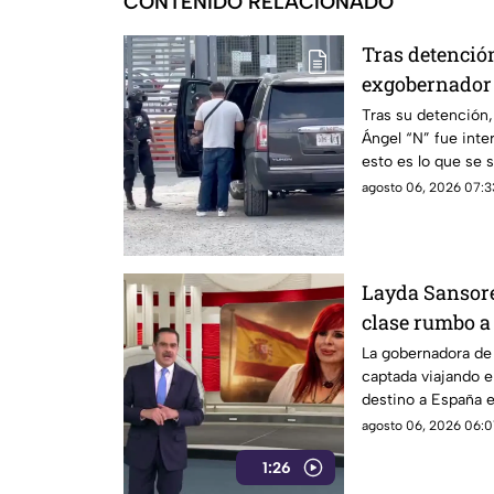
CONTENIDO RELACIONADO
Tras detención
exgobernador 
Altiplano
Tras su detención,
Ángel “N” fue inter
esto es lo que se 
agosto 06, 2026 07:3
Layda Sansore
clase rumbo a
directora del 
La gobernadora de
captada viajando e
destino a España 
actual directora del
agosto 06, 2026 06:01
1:26