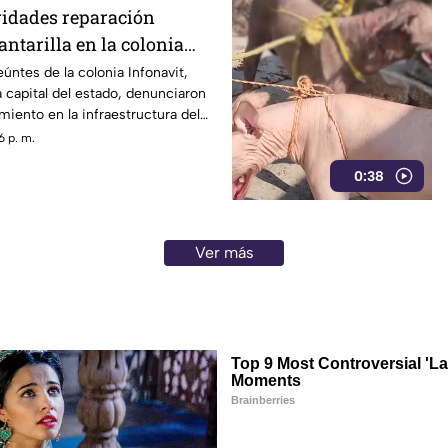
ridades reparación
antarilla en la colonia
Chilpancingo
úntes de la colonia Infonavit,
a capital del estado, denunciaron
miento en la infraestructura del
re la calle Circunvalación
6 p. m.
o que representa un peligro
0:38
nicio de la temporada de lluvias y
 a clases.
Ver más