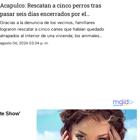
Acapulco: Rescatan a cinco perros tras
pasar seis días encerrados por el
fallecimiento de su dueño
Gracias a la denuncia de los vecinos, familiares
lograron rescatar a cinco canes que habían quedado
atrapados al interior de una vivienda; los animales
serán trasladados a la Ciudad de México para recibir
agosto 06, 2026 03:34 p. m.
atención médica.