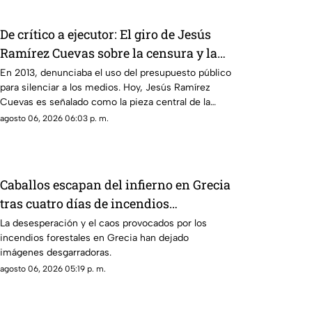
De crítico a ejecutor: El giro de Jesús
Ramírez Cuevas sobre la censura y la
publicidad oficial
En 2013, denunciaba el uso del presupuesto público
para silenciar a los medios. Hoy, Jesús Ramírez
Cuevas es señalado como la pieza central de la
estrategia de censura del gobierno. ¿Qué cambió?
agosto 06, 2026 06:03 p. m.
Caballos escapan del infierno en Grecia
tras cuatro días de incendios
descontrolados
La desesperación y el caos provocados por los
incendios forestales en Grecia han dejado
imágenes desgarradoras.
agosto 06, 2026 05:19 p. m.