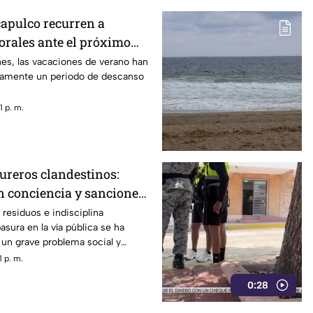
apulco recurren a
rales ante el próximo
es, las vacaciones de verano han
camente un periodo de descanso
 p. m.
ureros clandestinos:
n conciencia y sanciones
residuos e indisciplina
basura en la vía pública se ha
un grave problema social y
erto de Acapulco.
 p. m.
0:28