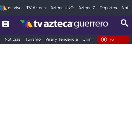
en vivo
TV Azteca
Azteca UNO
Azteca 7
Deportes
Notic
Noticias
Turismo
Viral y Tendencia
Clima
Deportes
Espec
En Vi