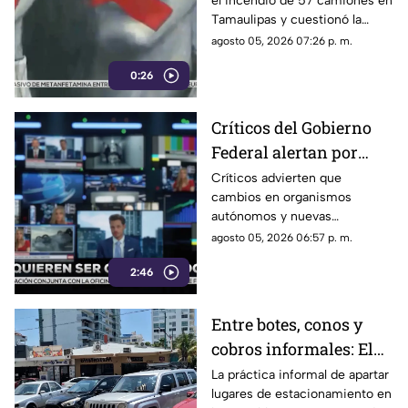
el incendio de 57 camiones en
camiones en
Tamaulipas y cuestionó la
Tamaulipas
versión presentada por las
agosto 05, 2026 07:26 p. m.
autoridades.
0:26
Críticos del Gobierno
Federal alertan por
presuntos intentos de
Críticos advierten que
cambios en organismos
controlar la
autónomos y nuevas
información
regulaciones podrían afectar la
agosto 05, 2026 06:57 p. m.
libertad de expresión.
2:46
Entre botes, conos y
cobros informales: El
calvario de
La práctica informal de apartar
lugares de estacionamiento en
estacionarse en la