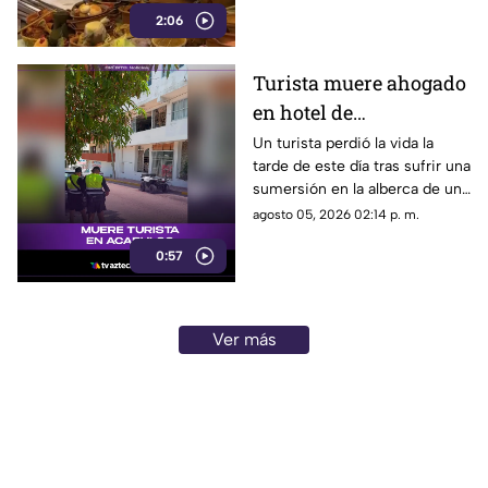
2:06
tras perder gran parte de sus
negocios. Conoce su historia
de esfuerzo y resiliencia.
Turista muere ahogado
en hotel de
fraccionamiento Las
Un turista perdió la vida la
tarde de este día tras sufrir una
Playas en Acapulco
sumersión en la alberca de un
hospedaje ubicado sobre la
agosto 05, 2026 02:14 p. m.
avenida Gran Vía Tropical, en
0:57
el tradicional fraccionamiento
Las Playas de este puerto.
Ver más