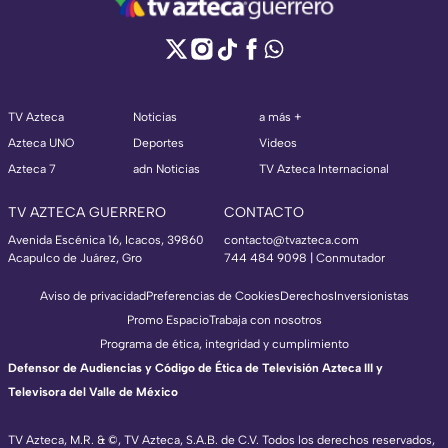
TV Azteca
Noticias
a más +
Azteca UNO
Deportes
Videos
Azteca 7
adn Noticias
TV Azteca Internacional
TV AZTECA GUERRERO
CONTACTO
Avenida Escénica 16, Icacos, 39860
contacto@tvazteca.com
Acapulco de Juárez, Gro
744 484 9098 | Conmutador
Aviso de privacidad
Preferencias de Cookies
Derechos
Inversionistas
Promo Espacio
Trabaja con nosotros
Programa de ética, integridad y cumplimiento
Defensor de Audiencias y Código de Ética de Televisión Azteca III y
Televisora del Valle de México
TV Azteca, M.R. & ©, TV Azteca, S.A.B. de C.V. Todos los derechos reservados,