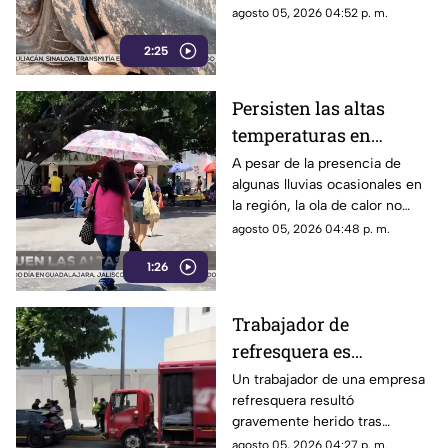
denuncian foco de
Habitacional Colosio, han
agosto 05, 2026 04:52 p. m.
infección e inseguridad
alzado la voz para denunciar
2:25
una grave problemática que
afecta a su comunidad: la
presencia de decenas de
Persisten las altas
automóviles abandonados en la
temperaturas en
vía pública.
Guerrero por efecto de
A pesar de la presencia de
algunas lluvias ocasionales en
la canícula
la región, la ola de calor no
cede en el estado de Guerrero.
agosto 05, 2026 04:48 p. m.
1:26
Trabajador de
refresquera es
atropellado en la
Un trabajador de una empresa
refresquera resultó
Costera Miguel Alemán
gravemente herido tras
resbalar de su camión y ser
agosto 05, 2026 04:27 p. m.