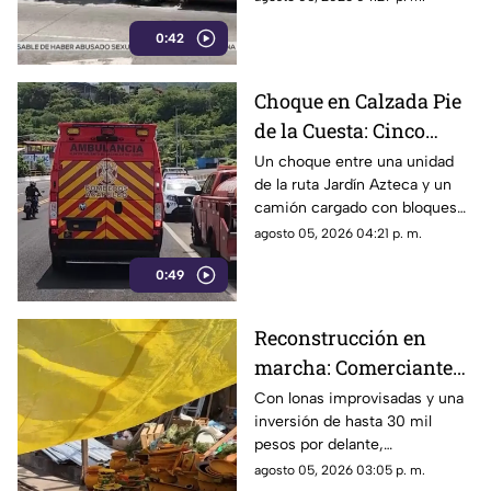
arrollado por un taxi en la
0:42
Costera Miguel Alemán.
Choque en Calzada Pie
de la Cuesta: Cinco
lesionados tras
Un choque entre una unidad
de la ruta Jardín Azteca y un
impacto entre combi y
camión cargado con bloques
camión de carga
de concreto movilizó a los
agosto 05, 2026 04:21 p. m.
cuerpos de emergencia en
0:49
Acapulco.
Reconstrucción en
marcha: Comerciantes
del Mercado Central de
Con lonas improvisadas y una
inversión de hasta 30 mil
Acapulco se levantan
pesos por delante,
tras la explosión
comerciantes del Mercado
agosto 05, 2026 03:05 p. m.
Central buscan salir adelante