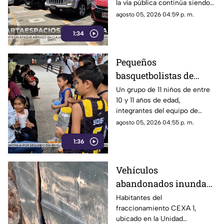
la vía pública continúa siendo
Costera de Acapulco
un tema de constante debate y
agosto 05, 2026 04:59 p. m.
controversia entre
1:34
automovilistas, comerciantes
y turistas que transitan por la
icónica avenida Costera
Pequeños
Miguel Alemán.
basquetbolistas de
Chilpancingo buscan
Un grupo de 11 niños de entre
10 y 11 años de edad,
apoyo para competir en
integrantes del equipo de
torneo nacional en
básquetbol Panteras de
agosto 05, 2026 04:55 p. m.
Veracruz
Chilpancingo, se encuentran
1:36
reuniendo fondos para poder
participar en un torneo de
minibásquetbol que se llevará
Vehículos
a cabo en Orizaba, Veracruz,
abandonados inundan
del 19 al 23 de agosto.
la Unidad Habitacional
Habitantes del
fraccionamiento CEXA 1,
Colosio: Vecinos
ubicado en la Unidad