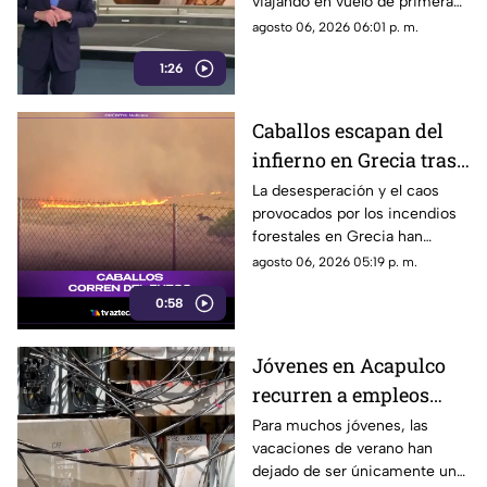
viajando en vuelo de primera
DIF
clase con destino a España en
agosto 06, 2026 06:01 p. m.
compañía de su hermana, la
1:26
actual directora del DIF estatal.
Caballos escapan del
infierno en Grecia tras
cuatro días de
La desesperación y el caos
provocados por los incendios
incendios
forestales en Grecia han
descontrolados
dejado imágenes
agosto 06, 2026 05:19 p. m.
desgarradoras.
0:58
Jóvenes en Acapulco
recurren a empleos
temporales ante el
Para muchos jóvenes, las
vacaciones de verano han
próximo ciclo escolar
dejado de ser únicamente un