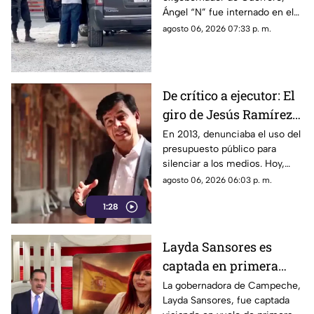
"N" al penal del
Ángel “N” fue internado en el
Altiplano
penal del Altiplano; esto es lo
agosto 06, 2026 07:33 p. m.
que se sabe.
De crítico a ejecutor: El
giro de Jesús Ramírez
Cuevas sobre la
En 2013, denunciaba el uso del
presupuesto público para
censura y la publicidad
silenciar a los medios. Hoy,
oficial
Jesús Ramírez Cuevas es
agosto 06, 2026 06:03 p. m.
señalado como la pieza central
1:28
de la estrategia de censura del
gobierno. ¿Qué cambió?
Layda Sansores es
captada en primera
clase rumbo a España
La gobernadora de Campeche,
Layda Sansores, fue captada
junto a la directora del