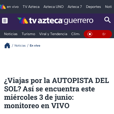
en vivo
TV Azteca
Azteca UNO
Azteca 7
Deportes
Notic
Noticias
Turismo
Viral y Tendencia
Clima
Deportes
Espec
En Vivo
Noticias
En vivo
¿Viajas por la AUTOPISTA DEL
SOL? Así se encuentra este
miércoles 3 de junio:
monitoreo en VIVO