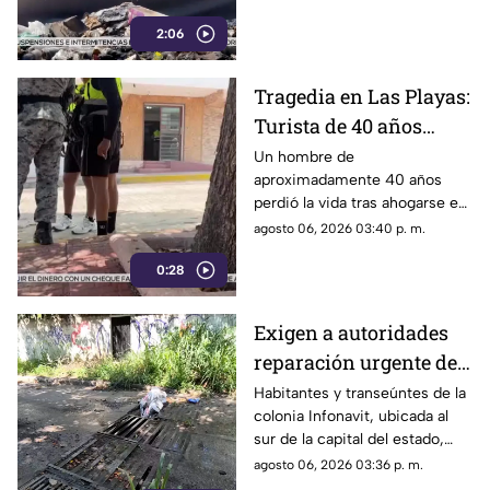
problema social y ambiental en
2:06
el puerto de Acapulco.
Tragedia en Las Playas:
Turista de 40 años
mu3r3 ahogado en la
Un hombre de
aproximadamente 40 años
alberca de un hotel en
perdió la vida tras ahogarse en
Acapulco
la alberca de un hotel del
agosto 06, 2026 03:40 p. m.
fraccionamiento Las Playas, en
0:28
Acapulco, mientras
vacacionaba con su familia.
Exigen a autoridades
reparación urgente de
alcantarilla en la
Habitantes y transeúntes de la
colonia Infonavit, ubicada al
colonia Infonavit de
sur de la capital del estado,
Chilpancingo
denunciaron la falta de
agosto 06, 2026 03:36 p. m.
mantenimiento en la