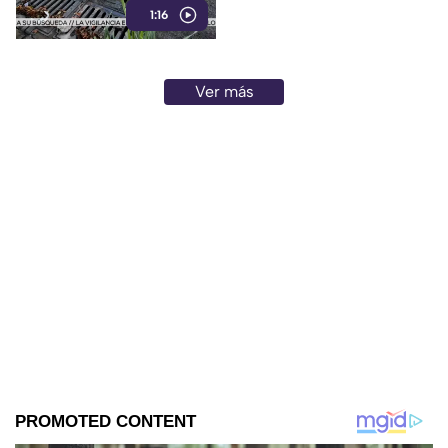
1:16
infraestructura del drenaje
pluvial sobre la calle
Circunvalación Poniente,
señalando que representa un
Ver más
peligro constante ante el inicio
de la temporada de lluvias y el
próximo regreso a clases.