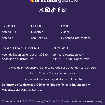
TV Azteca
Noticias
a más +
Azteca UNO
Deportes
Videos
Azteca 7
adn Noticias
TV Azteca Internacional
TV AZTECA GUERRERO
CONTACTO
Avenida Escénica 16, Icacos, 39860
contacto@tvazteca.com
Acapulco de Juárez, Gro
744 484 9098 | Conmutador
Aviso de privacidad
Preferencias de Cookies
Derechos
Inversionistas
Promo Espacio
Trabaja con nosotros
Programa de ética, integridad y cumplimiento
Defensor de Audiencias y Código de Ética de Televisión Azteca III y
Televisora del Valle de México
TV Azteca, M.R. & ©, TV Azteca, S.A.B. de C.V. Todos los derechos reservados,