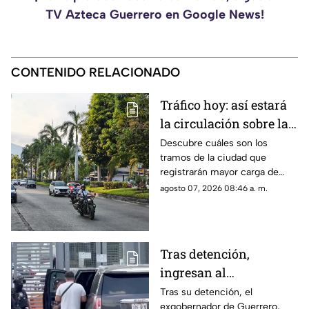
TV Azteca Guerrero en Google News!
CONTENIDO RELACIONADO
Tráfico hoy: así estará
la circulación sobre las
avenidas de Acapulco
Descubre cuáles son los
tramos de la ciudad que
registrarán mayor carga de
vehículos y las zonas donde el
agosto 07, 2026 08:46 a. m.
mal estado del asfalto reducirá
la velocidad.
Tras detención,
ingresan al
exgobernador Ángel
Tras su detención, el
exgobernador de Guerrero,