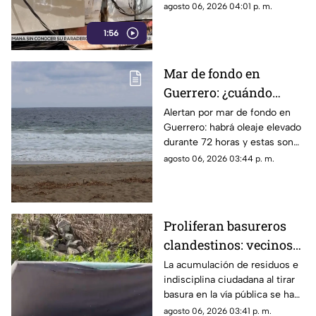
periodo de descanso y
agosto 06, 2026 04:01 p. m.
esparcimiento.
1:56
Mar de fondo en
Guerrero: ¿cuándo
llegará y qué zonas de
Alertan por mar de fondo en
Guerrero: habrá oleaje elevado
Acapulco serán
durante 72 horas y estas son
afectadas?
las zonas de Acapulco con
agosto 06, 2026 03:44 p. m.
mayor riesgo.
Proliferan basureros
clandestinos: vecinos
exigen conciencia y
La acumulación de residuos e
indisciplina ciudadana al tirar
sanciones más
basura en la vía pública se ha
estrictas
consolidado como un grave
agosto 06, 2026 03:41 p. m.