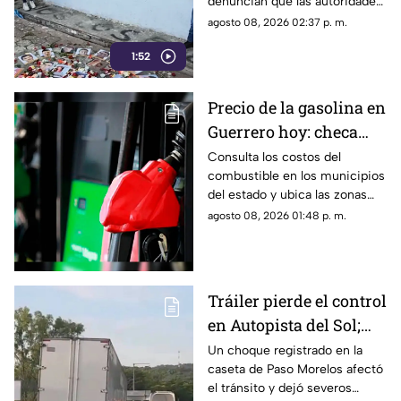
denuncian que las autoridades
Chilpancingo
les negaron el
agosto 08, 2026 02:37 p. m.
acompañamiento para ingresar
1:52
a comunidades de la sierra de
Chilpancingo, limitando sus
labores de búsqueda y
Precio de la gasolina en
difusión.
Guerrero hoy: checa
cuánto cuestan los
Consulta los costos del
combustible en los municipios
litros
del estado y ubica las zonas
con las tarifas más accesibles
agosto 08, 2026 01:48 p. m.
este sábado.
Tráiler pierde el control
en Autopista del Sol;
fallece una persona
Un choque registrado en la
caseta de Paso Morelos afectó
el tránsito y dejó severos