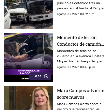
público es detenido tras un
daños
percance vial frente al Parque
de la Reina.
agosto 08, 2026 03:52 p. m.
Momento de terror:
Conductor de camión
urbano pierde el
Momentos de tensión se
vivieron en la avenida Costera
control y choca contra
Miguel Alemán luego de que
autos en plena Costera
un camión urbano se estrellara
agosto 08, 2026 03:48 p. m.
Miguel Alemán
contra varios vehículos
0:38
estacionados cerca del Parque
de la Reina.
Maru Campos advierte
sobre nuevos
lineamientos: Alerta
Maru Campos alertó sobre el
peligro que representan las