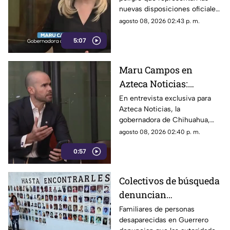
que buscan sancionar a
nuevas disposiciones oficiales,
medios críticos y
las cuales podrían utilizarse
agosto 08, 2026 02:43 p. m.
limitar la libertad de
para castigar la libertad de
expresión
5:07
expresión y el periodismo
crítico en el país.
Maru Campos en
Azteca Noticias:
Advierte que nuevos
En entrevista exclusiva para
Azteca Noticias, la
lineamientos del
gobernadora de Chihuahua,
Gobierno Federal
Maru Campos, alzó la voz
agosto 08, 2026 02:40 p. m.
amenazan la libertad
contra los nuevos lineamientos
de expresión y buscan
0:57
federales, asegurando que
abren la puerta a la censura y
imponer censura
vulneran la libertad de
Colectivos de búsqueda
expresión.
denuncian
restricciones para
Familiares de personas
desaparecidas en Guerrero
ingresar a la sierra de