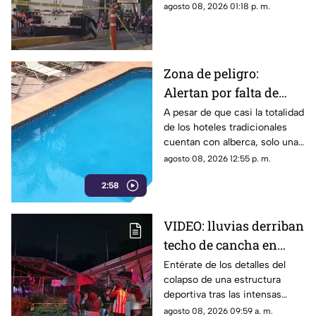
daños; este fue el saldo.
agosto 08, 2026 01:18 p. m.
Zona de peligro:
Alertan por falta de
medidas de seguridad
A pesar de que casi la totalidad
de los hoteles tradicionales
en albercas de hoteles
cuentan con alberca, solo una
tradicionales
mínima parte dispone de
agosto 08, 2026 12:55 p. m.
salvavidas capacitados.
2:58
VIDEO: lluvias derriban
techo de cancha en
Chilpancingo; hubo
Entérate de los detalles del
colapso de una estructura
lesionados
deportiva tras las intensas
precipitaciones y el reporte de
agosto 08, 2026 09:59 a. m.