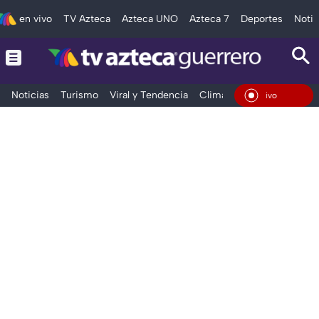
en vivo
TV Azteca
Azteca UNO
Azteca 7
Deportes
Notic
Noticias
Turismo
Viral y Tendencia
Clima
Deportes
Espec
En Vi