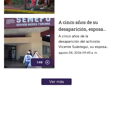
atención a los afectados.
A cinco años de su
desaparición, esposa
de Vicente Suástegui
A cinco años de la
desaparición del activista
acude al Semefo en
Vicente Suástegui, su esposa
Chilpancingo
acudió al Semefo de
agosto 08, 2026 09:45 a. m.
Chilpancingo para revisar
1:48
archivos forenses.
Ver más