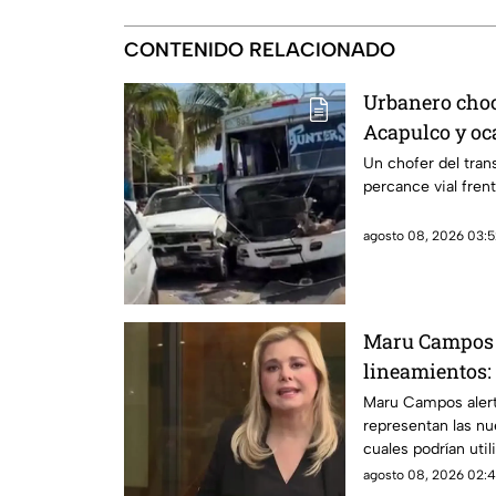
CONTENIDO RELACIONADO
Urbanero choc
Acapulco y oc
Un chofer del tran
percance vial frent
agosto 08, 2026 03:5
Maru Campos 
lineamientos:
sancionar a me
Maru Campos alert
representan las nue
libertad de ex
cuales podrían util
expresión y el peri
agosto 08, 2026 02:4