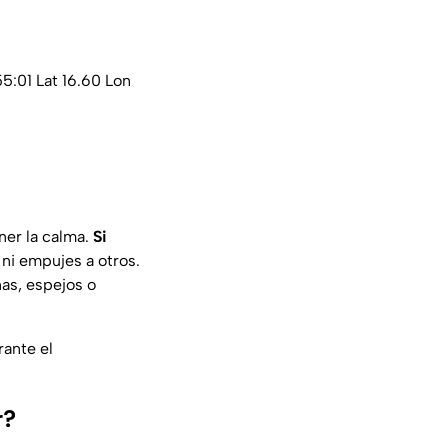
:01 Lat 16.60 Lon
ner la calma.
Si
 ni empujes a otros.
nas, espejos o
rante el
r?