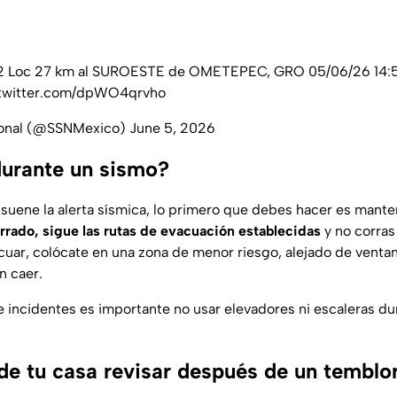
2 Loc 27 km al SUROESTE de OMETEPEC, GRO 05/06/26 14:55
.twitter.com/dpWO4qrvho
ional (@SSNMexico)
June 5, 2026
urante un sismo?
uene la alerta sísmica, lo primero que debes hacer es mante
errado, sigue las rutas de evacuación establecidas
y no corras
acuar, colócate en una zona de menor riesgo, alejado de venta
 caer.
e incidentes es importante no usar elevadores ni escaleras du
de tu casa revisar después de un temblo