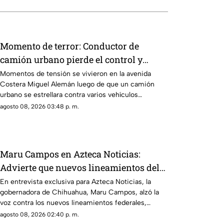
Momento de terror: Conductor de
camión urbano pierde el control y
choca contra autos en plena Costera
Momentos de tensión se vivieron en la avenida
Costera Miguel Alemán luego de que un camión
Miguel Alemán
urbano se estrellara contra varios vehículos
estacionados cerca del Parque de la Reina.
agosto 08, 2026 03:48 p. m.
Maru Campos en Azteca Noticias:
Advierte que nuevos lineamientos del
Gobierno Federal amenazan la libertad
En entrevista exclusiva para Azteca Noticias, la
gobernadora de Chihuahua, Maru Campos, alzó la
de expresión y buscan imponer
voz contra los nuevos lineamientos federales,
censura
asegurando que abren la puerta a la censura y
agosto 08, 2026 02:40 p. m.
vulneran la libertad de expresión.