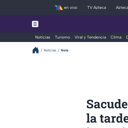
en vivo
TV Azteca
Aztec
Noticias
Turismo
Viral y Tendencia
Clima
D
Noticias
Nota
Sacude
la tard