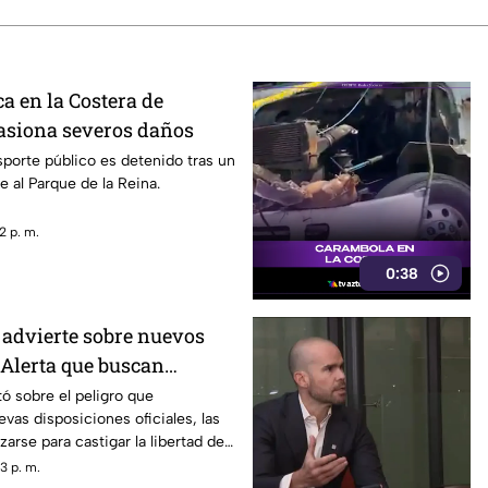
a en la Costera de
asiona severos daños
sporte público es detenido tras un
e al Parque de la Reina.
2 p. m.
0:38
advierte sobre nuevos
 Alerta que buscan
dios críticos y limitar la
ó sobre el peligro que
vas disposiciones oficiales, las
presión
izarse para castigar la libertad de
odismo crítico en el país.
3 p. m.