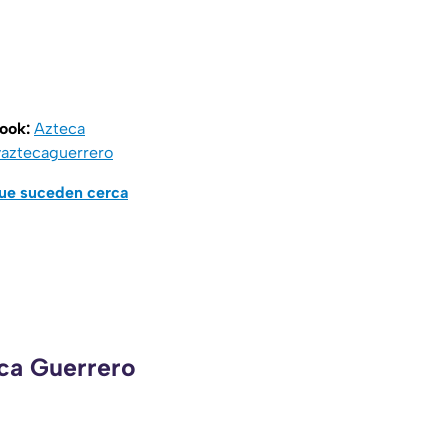
book:
Azteca
aztecaguerrero
que suceden cerca
eca Guerrero