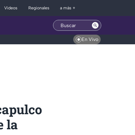
Regionales
Videos
a más +
En Vivo
capulco
e la