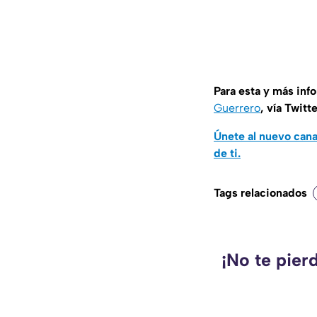
Para esta y más inf
Guerrero
, vía Twitt
Únete al nuevo can
de ti.
Tags relacionados
¡No te pier