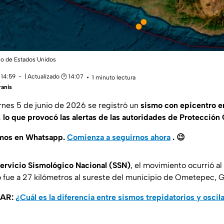
co de Estados Unidos
 14:59
| Actualizado 🕑 14:07
1 minuto lectura
anis
ernes 5 de junio de 2026 se registró un
sismo con epicentro en
 lo que provocó las alertas de las autoridades de Protección C
amos en Whatsapp.
Comienza a seguirnos ahora
.
😉
ervicio Sismológico Nacional (SSN)
, el movimiento ocurrió al 
o fue a 27 kilómetros al sureste del municipio de Ometepec, G
SAR:
¿Cuál es la diferencia entre sismos trepidatorios y oscil