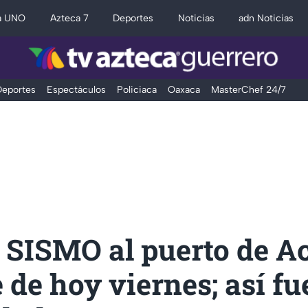
a UNO
Azteca 7
Deportes
Noticias
adn Noticias
eportes
Espectáculos
Policiaca
Oaxaca
MasterChef 24/7
 SISMO al puerto de A
e de hoy viernes; así fu