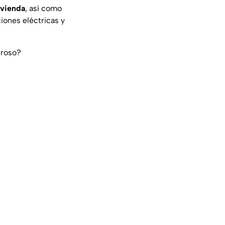
ivienda
, así como
iones eléctricas y
groso?