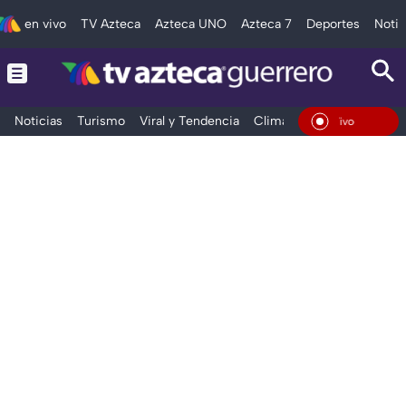
en vivo
TV Azteca
Azteca UNO
Azteca 7
Deportes
Notic
Noticias
Turismo
Viral y Tendencia
Clima
Deportes
Espec
En Vivo