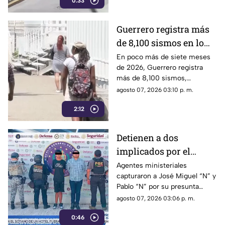
0:33
en Chilpancingo.
Guerrero registra más
de 8,100 sismos en lo
que va de 2026, el año
En poco más de siete meses
de 2026, Guerrero registra
con mayor sismicidad
más de 8,100 sismos,
de los últimos cinco
posicionándose como el año
agosto 07, 2026 03:10 p. m.
años
con mayor sismicidad en los
2:12
últimos cinco años y
encendiendo las alertas entre
la ciudadanía.
Detienen a dos
implicados por el
homicidio de Violeta en
Agentes ministeriales
capturaron a José Miguel “N” y
su estética en Acapulco
Pablo “N” por su presunta
responsabilidad en el
agosto 07, 2026 03:06 p. m.
homicidio calificado de
0:46
Violeta, ocurrido el pasado 4