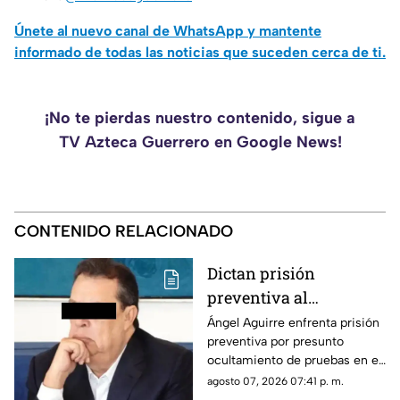
Únete al nuevo canal de WhatsApp y mantente
informado de todas las noticias que suceden cerca de ti.
¡No te pierdas nuestro contenido, sigue a
TV Azteca Guerrero en Google News!
CONTENIDO RELACIONADO
Dictan prisión
preventiva al
exgobernador Ángel
Ángel Aguirre enfrenta prisión
preventiva por presunto
Aguirre por presunto
ocultamiento de pruebas en el
ocultamiento de
caso de los 43 normalistas de
agosto 07, 2026 07:41 p. m.
pruebas en el caso
Ayotzinapa 2014