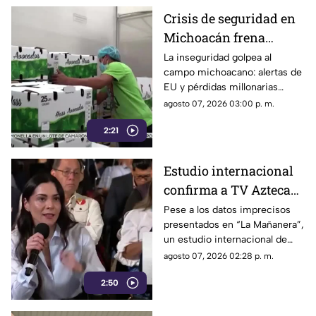
Crisis de seguridad en
Michoacán frena
exportación de
La inseguridad golpea al
campo michoacano: alertas de
aguacate y deja
EU y pérdidas millonarias
pérdidas millonarias
afectan la exportación de
agosto 07, 2026 03:00 p. m.
aguacate mexicano.
2:21
Estudio internacional
confirma a TV Azteca
como el medio líder en
Pese a los datos imprecisos
presentados en “La Mañanera”,
credibilidad y alcance
un estudio internacional de
Reuters confirma que TV
agosto 07, 2026 02:28 p. m.
Azteca se mantiene como el
2:50
medio tradicional con mayor
alcance y credibilidad en todo
México.