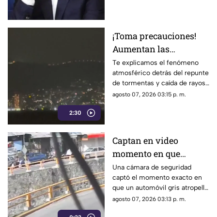
Ayotzinapa
¡Toma precauciones!
Aumentan las
tormentas eléctricas y
Te explicamos el fenómeno
atmosférico detrás del repunte
lluvias intensas en
de tormentas y caída de rayos
Acapulco
en el puerto.
agosto 07, 2026 03:15 p. m.
2:30
Captan en video
momento en que
vehículo embiste a una
Una cámara de seguridad
captó el momento exacto en
familia en
que un automóvil gris atropelló
Chilpancingo
a una familia que caminaba
agosto 07, 2026 03:13 p. m.
cerca del punto Las Pinetas,