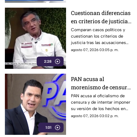
de mayo en la colonia
Progreso de Acapulco.
Cuestionan diferencias
en criterios de justicia
por casos políticos en
Comparan casos políticos y
cuestionan los criterios de
Guerrero y Sinaloa
justicia tras las acusaciones
contra exfuncionarios de
agosto 07, 2026 03:05 p. m.
Guerrero y Sinaloa.
2:28
PAN acusa al
morenismo de censura
y de imponer narrativa
PAN acusa al oficialismo de
censura y de intentar imponer
en el debate público
su versión de los hechos en
medio del debate político
agosto 07, 2026 03:02 p. m.
nacional.
1:01