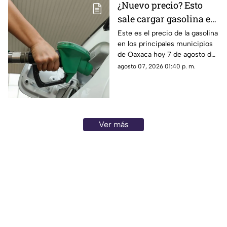
¿Nuevo precio? Esto
sale cargar gasolina en
Oaxaca este viernes 7
Este es el precio de la gasolina
en los principales municipios
de agosto
de Oaxaca hoy 7 de agosto de
2026; ten en cuenta que el
agosto 07, 2026 01:40 p. m.
costo del combustible cambia
a diario y varía por estación.
Ver más