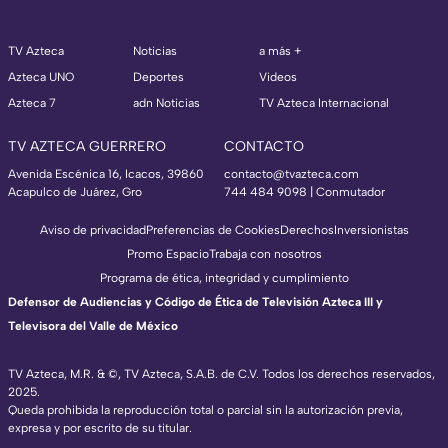
TV Azteca
Noticias
a más +
Azteca UNO
Deportes
Videos
Azteca 7
adn Noticias
TV Azteca Internacional
TV AZTECA GUERRERO
CONTACTO
Avenida Escénica 16, Icacos, 39860
contacto@tvazteca.com
Acapulco de Juárez, Gro
744 484 9098 | Conmutador
Aviso de privacidad
Preferencias de Cookies
Derechos
Inversionistas
Promo Espacio
Trabaja con nosotros
Programa de ética, integridad y cumplimiento
Defensor de Audiencias y Código de Ética de Televisión Azteca III y
Televisora del Valle de México
TV Azteca, M.R. & ©, TV Azteca, S.A.B. de C.V. Todos los derechos reservados,
2025.
Queda prohibida la reproducción total o parcial sin la autorización previa,
expresa y por escrito de su titular.