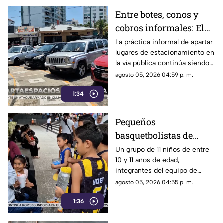
Entre botes, conos y
cobros informales: El
calvario de
La práctica informal de apartar
lugares de estacionamiento en
estacionarse en la
la vía pública continúa siendo
Costera de Acapulco
un tema de constante debate y
agosto 05, 2026 04:59 p. m.
controversia entre
1:34
automovilistas, comerciantes
y turistas que transitan por la
icónica avenida Costera
Pequeños
Miguel Alemán.
basquetbolistas de
Chilpancingo buscan
Un grupo de 11 niños de entre
10 y 11 años de edad,
apoyo para competir en
integrantes del equipo de
torneo nacional en
básquetbol Panteras de
agosto 05, 2026 04:55 p. m.
Veracruz
Chilpancingo, se encuentran
1:36
reuniendo fondos para poder
participar en un torneo de
minibásquetbol que se llevará