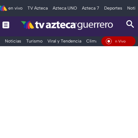
en vivo
TV Azteca
Azteca UNO
Azteca 7
Deportes
Notic
Noticias
Turismo
Viral y Tendencia
Clima
Deportes
Espec
En Vivo