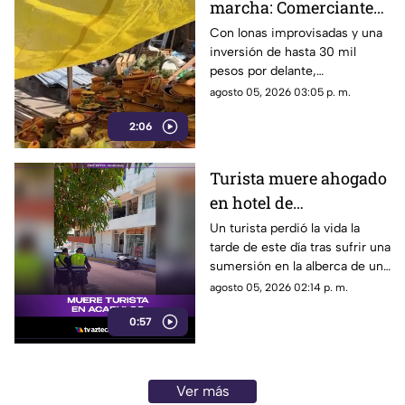
marcha: Comerciantes
del Mercado Central de
Con lonas improvisadas y una
inversión de hasta 30 mil
Acapulco se levantan
pesos por delante,
tras la explosión
comerciantes del Mercado
agosto 05, 2026 03:05 p. m.
Central buscan salir adelante
2:06
tras perder gran parte de sus
negocios. Conoce su historia
de esfuerzo y resiliencia.
Turista muere ahogado
en hotel de
fraccionamiento Las
Un turista perdió la vida la
tarde de este día tras sufrir una
Playas en Acapulco
sumersión en la alberca de un
hospedaje ubicado sobre la
agosto 05, 2026 02:14 p. m.
avenida Gran Vía Tropical, en
0:57
el tradicional fraccionamiento
Las Playas de este puerto.
Ver más