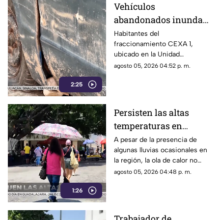
Vehículos
a cabo en Orizaba, Veracruz,
abandonados inundan
del 19 al 23 de agosto.
la Unidad Habitacional
Habitantes del
fraccionamiento CEXA 1,
Colosio: Vecinos
ubicado en la Unidad
denuncian foco de
Habitacional Colosio, han
agosto 05, 2026 04:52 p. m.
infección e inseguridad
alzado la voz para denunciar
2:25
una grave problemática que
afecta a su comunidad: la
presencia de decenas de
Persisten las altas
automóviles abandonados en la
temperaturas en
vía pública.
Guerrero por efecto de
A pesar de la presencia de
algunas lluvias ocasionales en
la canícula
la región, la ola de calor no
cede en el estado de Guerrero.
agosto 05, 2026 04:48 p. m.
1:26
Trabajador de