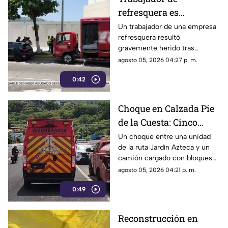
refresquera es
atropellado en la
Un trabajador de una empresa
refresquera resultó
Costera Miguel Alemán
gravemente herido tras
resbalar de su camión y ser
agosto 05, 2026 04:27 p. m.
arrollado por un taxi en la
0:42
Costera Miguel Alemán.
Choque en Calzada Pie
de la Cuesta: Cinco
lesionados tras
Un choque entre una unidad
de la ruta Jardín Azteca y un
impacto entre combi y
camión cargado con bloques
camión de carga
de concreto movilizó a los
agosto 05, 2026 04:21 p. m.
cuerpos de emergencia en
0:49
Acapulco.
Reconstrucción en