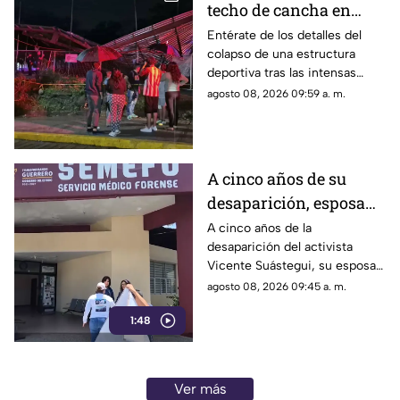
techo de cancha en
Chilpancingo; hubo
Entérate de los detalles del
colapso de una estructura
lesionados
deportiva tras las intensas
precipitaciones y el reporte de
agosto 08, 2026 09:59 a. m.
atención a los afectados.
A cinco años de su
desaparición, esposa
de Vicente Suástegui
A cinco años de la
desaparición del activista
acude al Semefo en
Vicente Suástegui, su esposa
Chilpancingo
acudió al Semefo de
agosto 08, 2026 09:45 a. m.
Chilpancingo para revisar
1:48
archivos forenses.
Ver más