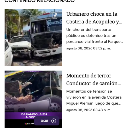
CONTENIDO RELACIONADO
Urbanero choca en la
Costera de Acapulco y
ocasiona severos
Un chofer del transporte
público es detenido tras un
daños
percance vial frente al Parque
de la Reina.
agosto 08, 2026 03:52 p. m.
Momento de terror:
Conductor de camión
urbano pierde el
Momentos de tensión se
vivieron en la avenida Costera
control y choca contra
Miguel Alemán luego de que
autos en plena Costera
un camión urbano se estrellara
agosto 08, 2026 03:48 p. m.
Miguel Alemán
contra varios vehículos
0:38
estacionados cerca del Parque
de la Reina.