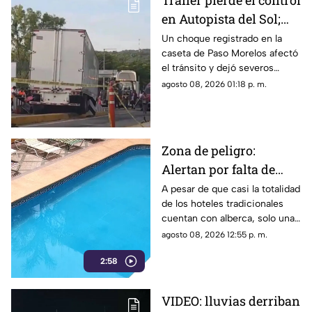
Tráiler pierde el control
en Autopista del Sol;
fallece una persona
Un choque registrado en la
caseta de Paso Morelos afectó
el tránsito y dejó severos
daños; este fue el saldo.
agosto 08, 2026 01:18 p. m.
Zona de peligro:
Alertan por falta de
medidas de seguridad
A pesar de que casi la totalidad
de los hoteles tradicionales
en albercas de hoteles
cuentan con alberca, solo una
tradicionales
mínima parte dispone de
agosto 08, 2026 12:55 p. m.
salvavidas capacitados.
2:58
VIDEO: lluvias derriban