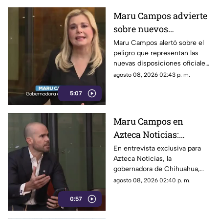
Maru Campos advierte
sobre nuevos
lineamientos: Alerta
Maru Campos alertó sobre el
peligro que representan las
que buscan sancionar a
nuevas disposiciones oficiales,
medios críticos y
las cuales podrían utilizarse
agosto 08, 2026 02:43 p. m.
limitar la libertad de
para castigar la libertad de
expresión
5:07
expresión y el periodismo
crítico en el país.
Maru Campos en
Azteca Noticias:
Advierte que nuevos
En entrevista exclusiva para
Azteca Noticias, la
lineamientos del
gobernadora de Chihuahua,
Gobierno Federal
Maru Campos, alzó la voz
agosto 08, 2026 02:40 p. m.
amenazan la libertad
contra los nuevos lineamientos
de expresión y buscan
0:57
federales, asegurando que
abren la puerta a la censura y
imponer censura