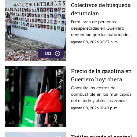
vulneran la libertad de
Colectivos de búsqueda
expresión.
denuncian
restricciones para
Familiares de personas
desaparecidas en Guerrero
ingresar a la sierra de
denuncian que las autoridades
Chilpancingo
les negaron el
agosto 08, 2026 02:37 p. m.
acompañamiento para ingresar
1:52
a comunidades de la sierra de
Chilpancingo, limitando sus
labores de búsqueda y
Precio de la gasolina en
difusión.
Guerrero hoy: checa
cuánto cuestan los
Consulta los costos del
combustible en los municipios
litros
del estado y ubica las zonas
con las tarifas más accesibles
agosto 08, 2026 01:48 p. m.
este sábado.