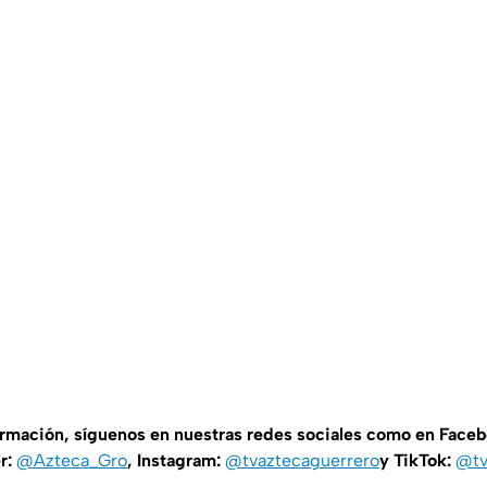
ormación, síguenos en nuestras redes sociales como en Face
er:
@Azteca_Gro
, Instagram:
@tvaztecaguerrero
y TikTok:
@tv