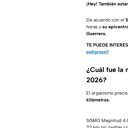
¡Hey! También est
De acuerdo con el
S
horas y
su
epicentro
Guerrero.
TE PUEDE INTERE
peligroso?
¿Cuál fue la
2026?
El organismo preci
kilómetros.
SISMO Magnitud 4.0
22 km
pic.twitter