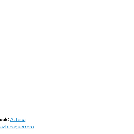
book:
Azteca
aztecaguerrero