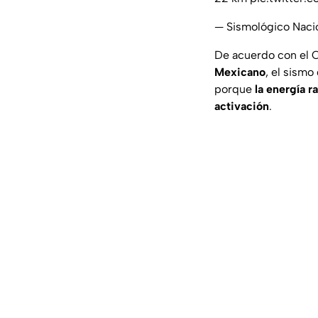
— Sismológico Nac
De acuerdo con el C
Mexicano
, el sism
porque
la energía 
activación
.