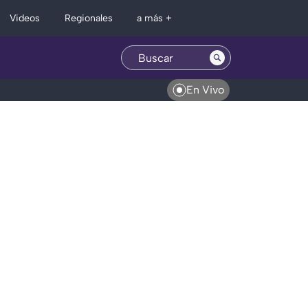
Regionales
Videos
a más +
En Vivo