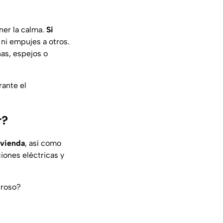
ner la calma.
Si
 ni empujes a otros.
nas, espejos o
rante el
r?
ivienda
, así como
iones eléctricas y
groso?