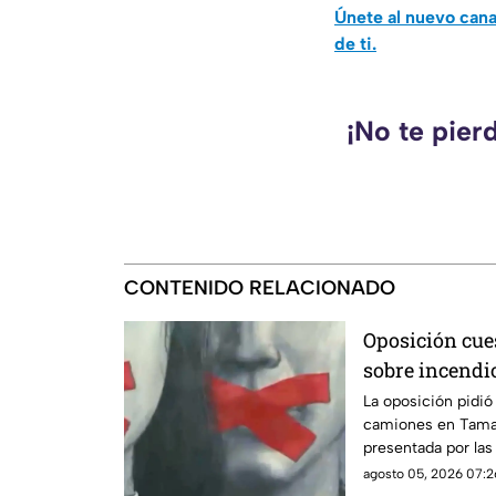
Únete al nuevo can
de ti.
¡No te pier
CONTENIDO RELACIONADO
Oposición cues
sobre incendi
Tamaulipas
La oposición pidió
camiones en Tamau
presentada por las
agosto 05, 2026 07:2