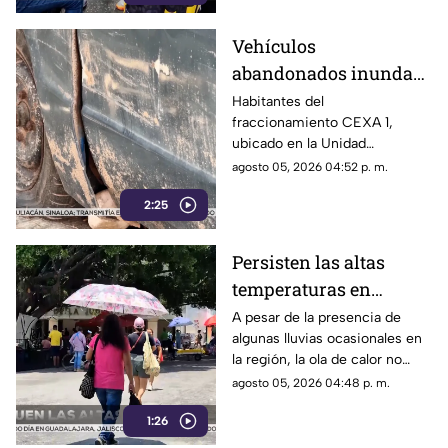
participar en un torneo de
minibásquetbol que se llevará
Vehículos
a cabo en Orizaba, Veracruz,
abandonados inundan
del 19 al 23 de agosto.
la Unidad Habitacional
Habitantes del
fraccionamiento CEXA 1,
Colosio: Vecinos
ubicado en la Unidad
denuncian foco de
Habitacional Colosio, han
agosto 05, 2026 04:52 p. m.
infección e inseguridad
alzado la voz para denunciar
2:25
una grave problemática que
afecta a su comunidad: la
presencia de decenas de
Persisten las altas
automóviles abandonados en la
temperaturas en
vía pública.
Guerrero por efecto de
A pesar de la presencia de
algunas lluvias ocasionales en
la canícula
la región, la ola de calor no
cede en el estado de Guerrero.
agosto 05, 2026 04:48 p. m.
1:26