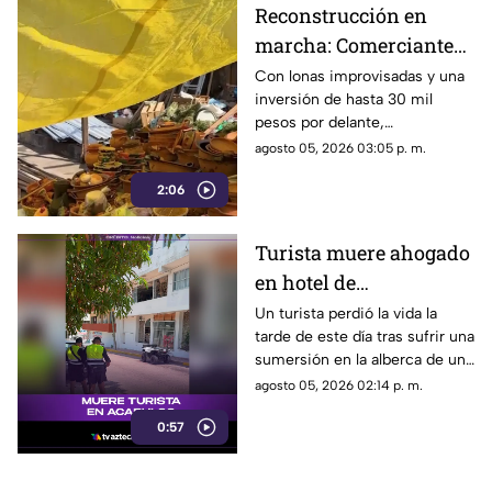
Reconstrucción en
marcha: Comerciantes
del Mercado Central de
Con lonas improvisadas y una
inversión de hasta 30 mil
Acapulco se levantan
pesos por delante,
tras la explosión
comerciantes del Mercado
agosto 05, 2026 03:05 p. m.
Central buscan salir adelante
2:06
tras perder gran parte de sus
negocios. Conoce su historia
de esfuerzo y resiliencia.
Turista muere ahogado
en hotel de
fraccionamiento Las
Un turista perdió la vida la
tarde de este día tras sufrir una
Playas en Acapulco
sumersión en la alberca de un
hospedaje ubicado sobre la
agosto 05, 2026 02:14 p. m.
avenida Gran Vía Tropical, en
0:57
el tradicional fraccionamiento
Las Playas de este puerto.