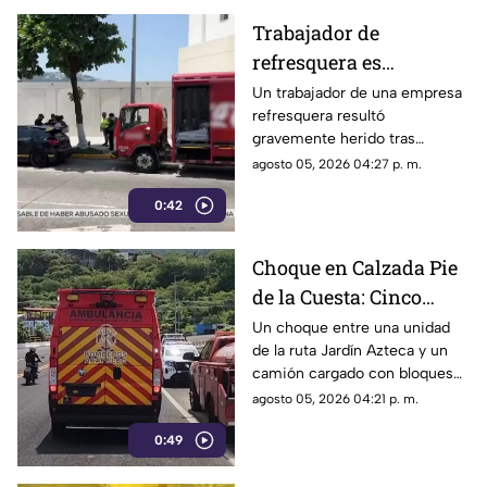
Trabajador de
refresquera es
atropellado en la
Un trabajador de una empresa
refresquera resultó
Costera Miguel Alemán
gravemente herido tras
resbalar de su camión y ser
agosto 05, 2026 04:27 p. m.
arrollado por un taxi en la
0:42
Costera Miguel Alemán.
Choque en Calzada Pie
de la Cuesta: Cinco
lesionados tras
Un choque entre una unidad
de la ruta Jardín Azteca y un
impacto entre combi y
camión cargado con bloques
camión de carga
de concreto movilizó a los
agosto 05, 2026 04:21 p. m.
cuerpos de emergencia en
0:49
Acapulco.