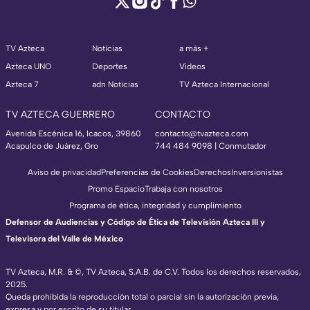
TV Azteca
Noticias
a más +
Azteca UNO
Deportes
Videos
Azteca 7
adn Noticias
TV Azteca Internacional
TV AZTECA GUERRERO
CONTACTO
Avenida Escénica 16, Icacos, 39860
contacto@tvazteca.com
Acapulco de Juárez, Gro
744 484 9098 | Conmutador
Aviso de privacidad
Preferencias de Cookies
Derechos
Inversionistas
Promo Espacio
Trabaja con nosotros
Programa de ética, integridad y cumplimiento
Defensor de Audiencias y Código de Ética de Televisión Azteca III y
Televisora del Valle de México
TV Azteca, M.R. & ©, TV Azteca, S.A.B. de C.V. Todos los derechos reservados,
2025.
Queda prohibida la reproducción total o parcial sin la autorización previa,
expresa y por escrito de su titular.