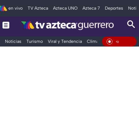
en vivo
TV Azteca
Azteca UNO
Azteca 7
Deportes
Notic
Noticias
Turismo
Viral y Tendencia
Clima
Deportes
Espec
En Viv