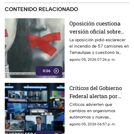
CONTENIDO RELACIONADO
Oposición cuestiona
versión oficial sobre
incendio de 57
La oposición pidió esclarecer
el incendio de 57 camiones en
camiones en
Tamaulipas y cuestionó la
Tamaulipas
versión presentada por las
agosto 05, 2026 07:26 p. m.
autoridades.
0:26
Críticos del Gobierno
Federal alertan por
presuntos intentos de
Críticos advierten que
cambios en organismos
controlar la
autónomos y nuevas
información
regulaciones podrían afectar la
agosto 05, 2026 06:57 p. m.
libertad de expresión.