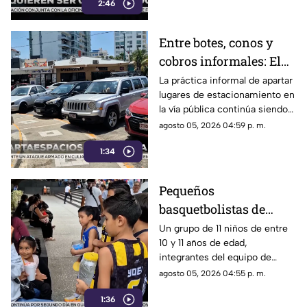
2:46
Entre botes, conos y
cobros informales: El
calvario de
La práctica informal de apartar
lugares de estacionamiento en
estacionarse en la
la vía pública continúa siendo
Costera de Acapulco
un tema de constante debate y
agosto 05, 2026 04:59 p. m.
controversia entre
1:34
automovilistas, comerciantes
y turistas que transitan por la
icónica avenida Costera
Pequeños
Miguel Alemán.
basquetbolistas de
Chilpancingo buscan
Un grupo de 11 niños de entre
10 y 11 años de edad,
apoyo para competir en
integrantes del equipo de
torneo nacional en
básquetbol Panteras de
agosto 05, 2026 04:55 p. m.
Veracruz
Chilpancingo, se encuentran
1:36
reuniendo fondos para poder