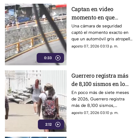
Captan en video
momento en que
vehículo embiste a una
Una cámara de seguridad
captó el momento exacto en
familia en
que un automóvil gris atropelló
Chilpancingo
a una familia que caminaba
agosto 07, 2026 03:13 p. m.
cerca del punto Las Pinetas,
0:33
en Chilpancingo.
Guerrero registra más
de 8,100 sismos en lo
que va de 2026, el año
En poco más de siete meses
de 2026, Guerrero registra
con mayor sismicidad
más de 8,100 sismos,
de los últimos cinco
posicionándose como el año
agosto 07, 2026 03:10 p. m.
años
con mayor sismicidad en los
2:12
últimos cinco años y
encendiendo las alertas entre
la ciudadanía.