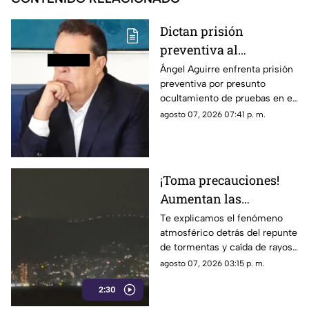
Dictan prisión
preventiva al
exgobernador Ángel
Ángel Aguirre enfrenta prisión
preventiva por presunto
Aguirre por presunto
ocultamiento de pruebas en el
ocultamiento de
caso de los 43 normalistas de
agosto 07, 2026 07:41 p. m.
pruebas en el caso
Ayotzinapa 2014
Ayotzinapa
¡Toma precauciones!
Aumentan las
tormentas eléctricas y
Te explicamos el fenómeno
atmosférico detrás del repunte
lluvias intensas en
de tormentas y caída de rayos
Acapulco
en el puerto.
agosto 07, 2026 03:15 p. m.
2:30