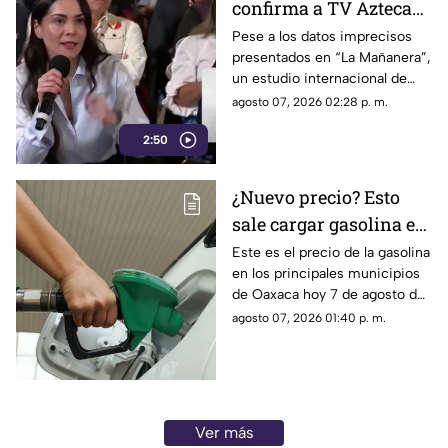
confirma a TV Azteca
como el medio líder en
Pese a los datos imprecisos
presentados en “La Mañanera”,
credibilidad y alcance
un estudio internacional de
Reuters confirma que TV
agosto 07, 2026 02:28 p. m.
Azteca se mantiene como el
2:50
medio tradicional con mayor
alcance y credibilidad en todo
México.
¿Nuevo precio? Esto
sale cargar gasolina en
Oaxaca este viernes 7
Este es el precio de la gasolina
en los principales municipios
de agosto
de Oaxaca hoy 7 de agosto de
2026; ten en cuenta que el
agosto 07, 2026 01:40 p. m.
costo del combustible cambia
a diario y varía por estación.
Ver más