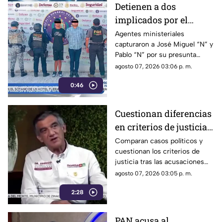
Detienen a dos
implicados por el
homicidio de Violeta en
Agentes ministeriales
capturaron a José Miguel “N” y
su estética en Acapulco
Pablo “N” por su presunta
responsabilidad en el
agosto 07, 2026 03:06 p. m.
homicidio calificado de
0:46
Violeta, ocurrido el pasado 4
de mayo en la colonia
Progreso de Acapulco.
Cuestionan diferencias
en criterios de justicia
por casos políticos en
Comparan casos políticos y
cuestionan los criterios de
Guerrero y Sinaloa
justicia tras las acusaciones
contra exfuncionarios de
agosto 07, 2026 03:05 p. m.
Guerrero y Sinaloa.
2:28
PAN acusa al