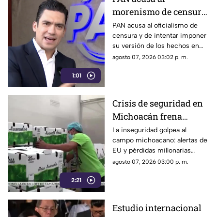
morenismo de censura
y de imponer narrativa
PAN acusa al oficialismo de
censura y de intentar imponer
en el debate público
su versión de los hechos en
medio del debate político
agosto 07, 2026 03:02 p. m.
nacional.
1:01
Crisis de seguridad en
Michoacán frena
exportación de
La inseguridad golpea al
campo michoacano: alertas de
aguacate y deja
EU y pérdidas millonarias
pérdidas millonarias
afectan la exportación de
agosto 07, 2026 03:00 p. m.
aguacate mexicano.
2:21
Estudio internacional