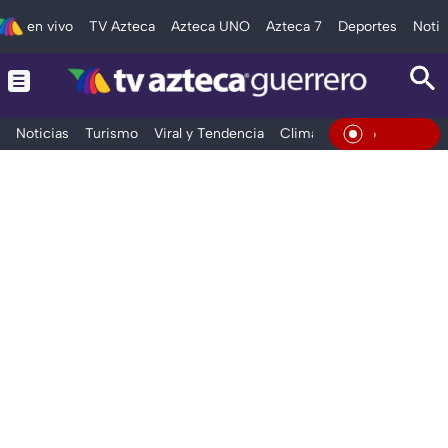
en vivo
TV Azteca
Azteca UNO
Azteca 7
Deportes
Notic
Noticias
Turismo
Viral y Tendencia
Clima
Deportes
Espec
En Vivo